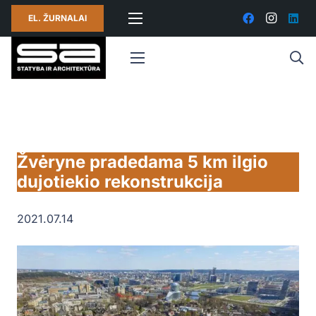
EL. ŽURNALAI
Žvėryne pradedama 5 km ilgio
dujotiekio rekonstrukcija
2021.07.14