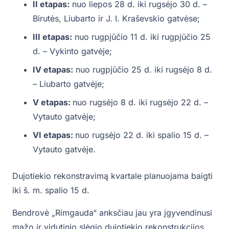
II etapas:
nuo liepos 28 d. iki rugsėjo 30 d. –
Birutės, Liubarto ir J. I. Kraševskio gatvėse;
III etapas:
nuo rugpjūčio 11 d. iki rugpjūčio 25
d. – Vykinto gatvėje;
IV etapas:
nuo rugpjūčio 25 d. iki rugsėjo 8 d.
– Liubarto gatvėje;
V etapas:
nuo rugsėjo 8 d. iki rugsėjo 22 d. –
Vytauto gatvėje;
VI etapas:
nuo rugsėjo 22 d. iki spalio 15 d. –
Vytauto gatvėje.
Dujotiekio rekonstravimą kvartale planuojama baigti
iki š. m. spalio 15 d.
Bendrovė „Rimgauda“ anksčiau jau yra įgyvendinusi
mažo ir vidutinio slėgio dujotiekio rekonstrukcijos