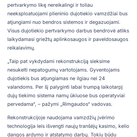
pertvarkymo likę nereikalingi ir toliau
neeksploatuojami plieninio dujotiekio vamzdžiai bus
atjungiami nuo bendros sistemos ir degazuojami.
Visus dujotiekio pertvarkymo darbus bendrovė atliks
laikydamasi griežtų aplinkosaugos ir paveldosaugos
reikalavimų.
„Taip pat vykdydami rekonstrukciją sieksime
nesukelti nepatogumų vartotojams. Gyventojams
dujotiekis bus atjungiamas ne ilgiau nei 24
valandoms. Per šį palyginti labai trumpą laikotarpį
dujų tiekimo sistema namų ūkiuose bus operatyviai
pervedama“, – pažymi „Rimgaudos“ vadovas.
Rekonstrukcijoje naudojama vamzdžių įvėrimo
technologija leis išvengti naujų tranšėjų kasimo, kelio
dangos ardymo ir atstatymo darbų. Tokiu būdu