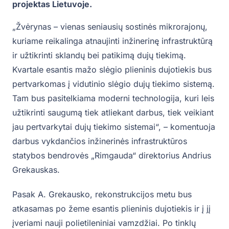
projektas Lietuvoje.
„Žvėrynas – vienas seniausių sostinės mikrorajonų,
kuriame reikalinga atnaujinti inžinerinę infrastruktūrą
ir užtikrinti sklandų bei patikimą dujų tiekimą.
Kvartale esantis mažo slėgio plieninis dujotiekis bus
pertvarkomas į vidutinio slėgio dujų tiekimo sistemą.
Tam bus pasitelkiama moderni technologija, kuri leis
užtikrinti saugumą tiek atliekant darbus, tiek veikiant
jau pertvarkytai dujų tiekimo sistemai“, – komentuoja
darbus vykdančios inžinerinės infrastruktūros
statybos bendrovės „Rimgauda“ direktorius Andrius
Grekauskas.
Pasak A. Grekausko, rekonstrukcijos metu bus
atkasamas po žeme esantis plieninis dujotiekis ir į jį
įveriami nauji polietileniniai vamzdžiai. Po tinklų