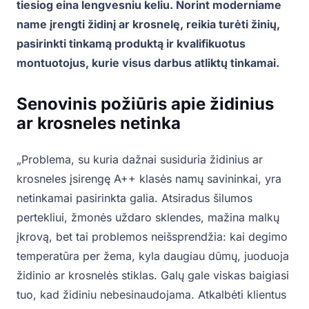
tiesiog eina lengvesniu keliu. Norint moderniame
name įrengti židinį ar krosnelę, reikia turėti žinių,
pasirinkti tinkamą produktą ir kvalifikuotus
montuotojus, kurie visus darbus atliktų tinkamai.
Senovinis požiūris apie židinius
ar krosneles netinka
„Problema, su kuria dažnai susiduria židinius ar
krosneles įsirengę A++ klasės namų savininkai, yra
netinkamai pasirinkta galia. Atsiradus šilumos
pertekliui, žmonės uždaro sklendes, mažina malkų
įkrovą, bet tai problemos neišsprendžia: kai degimo
temperatūra per žema, kyla daugiau dūmų, juoduoja
židinio ar krosnelės stiklas. Galų gale viskas baigiasi
tuo, kad židiniu nebesinaudojama. Atkalbėti klientus