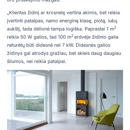
„Klientas židinį ar krosnelę vertina akimis, bet reikia
įvertinti patalpas, namo energinę klasę, plotą, lubų
2
aukštį, tada dėlionė tampa logiška. Paprastai 1 m
2
reikia 50 W galios, tad 100 m
erdvėje židinio galia
neturėtų būti didesnė nei 7 kW. Didesnės galios
židinys gal atrodys gražiau, bet skleis daug daugiau
šilumos, nei reikia patalpai.