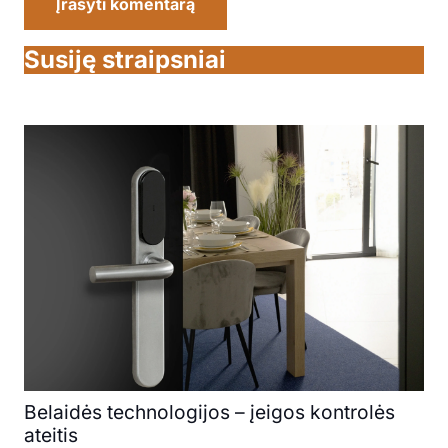
Įrašyti komentarą
Susiję straipsniai
Belaidės technologijos – įeigos kontrolės
ateitis