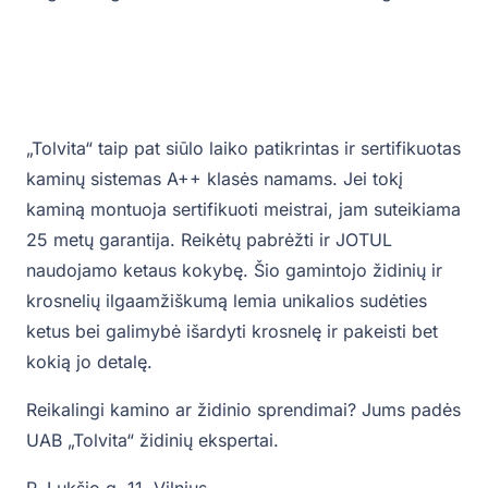
„Tolvita“ taip pat siūlo laiko patikrintas ir sertifikuotas
kaminų sistemas A++ klasės namams. Jei tokį
kaminą montuoja sertifikuoti meistrai, jam suteikiama
25 metų garantija. Reikėtų pabrėžti ir JOTUL
naudojamo ketaus kokybę. Šio gamintojo židinių ir
krosnelių ilgaamžiškumą lemia unikalios sudėties
ketus bei galimybė išardyti krosnelę ir pakeisti bet
kokią jo detalę.
Reikalingi kamino ar židinio sprendimai? Jums padės
UAB „Tolvita“ židinių ekspertai.
P. Lukšio g. 11, Vilnius.