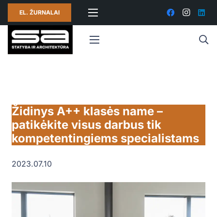
EL. ŽURNALAI
Židinys A++ klasės name –
patikėkite visus darbus tik
kompetentingiems specialistams
2023.07.10