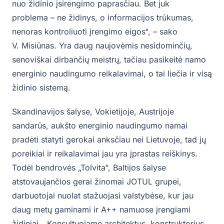
nuo židinio įsirengimo paprasčiau. Bet juk
problema – ne židinys, o informacijos trūkumas,
nenoras kontroliuoti įrengimo eigos“, – sako
V. Misiūnas. Yra daug naujovėmis nesidominčių,
senoviškai dirbančių meistrų, tačiau pasikeitė namo
energinio naudingumo reikalavimai, o tai liečia ir visą
židinio sistemą.
Skandinavijos šalyse, Vokietijoje, Austrijoje
sandarūs, aukšto energinio naudingumo namai
pradėti statyti gerokai anksčiau nei Lietuvoje, tad jų
poreikiai ir reikalavimai jau yra įprastas reiškinys.
Todėl bendrovės „Tolvita“, Baltijos šalyse
atstovaujančios gerai žinomai JOTUL grupei,
darbuotojai nuolat stažuojasi valstybėse, kur jau
daug metų gaminami ir A++ namuose įrengiami
židiniai. „Konsultuojame architektus, konstruktorius,