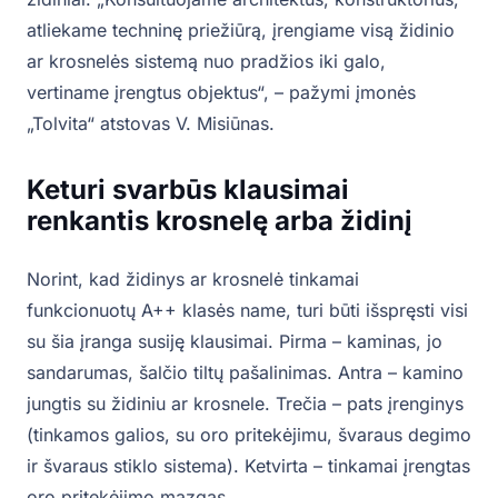
atliekame techninę priežiūrą, įrengiame visą židinio
ar krosnelės sistemą nuo pradžios iki galo,
vertiname įrengtus objektus“, – pažymi įmonės
„Tolvita“ atstovas V. Misiūnas.
Keturi svarbūs klausimai
renkantis krosnelę arba židinį
Norint, kad židinys ar krosnelė tinkamai
funkcionuotų A++ klasės name, turi būti išspręsti visi
su šia įranga susiję klausimai. Pirma – kaminas, jo
sandarumas, šalčio tiltų pašalinimas. Antra – kamino
jungtis su židiniu ar krosnele. Trečia – pats įrenginys
(tinkamos galios, su oro pritekėjimu, švaraus degimo
ir švaraus stiklo sistema). Ketvirta – tinkamai įrengtas
oro pritekėjimo mazgas.