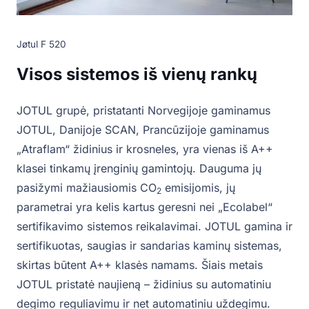
Jøtul F 520
Visos sistemos iš vienų rankų
JOTUL grupė, pristatanti Norvegijoje gaminamus
JOTUL, Danijoje SCAN, Prancūzijoje gaminamus
„Atraflam“ židinius ir krosneles, yra vienas iš A++
klasei tinkamų įrenginių gamintojų. Dauguma jų
pasižymi mažiausiomis CO
emisijomis, jų
2
parametrai yra kelis kartus geresni nei „Ecolabel“
sertifikavimo sistemos reikalavimai. JOTUL gamina ir
sertifikuotas, saugias ir sandarias kaminų sistemas,
skirtas būtent A++ klasės namams. Šiais metais
JOTUL pristatė naujieną – židinius su automatiniu
degimo reguliavimu ir net automatiniu uždegimu.