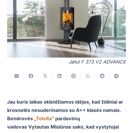
Jøtul F 373 V2 ADVANCE
Jau kuris laikas skleidžiamos idėjos, kad židiniai ar
krosnelės nesuderinamos su A++ klasės namais.
Bendrovės
„Tolvita“
pardavimų
vadovas Vytautas Misiūnas sako, kad vystytojai