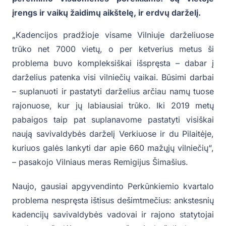
įrengs ir vaikų žaidimų aikštelę, ir erdvų darželį.
„Kadencijos pradžioje visame Vilniuje darželiuose
trūko net 7000 vietų, o per ketverius metus ši
problema buvo kompleksiškai išspręsta – dabar į
darželius patenka visi vilniečių vaikai. Būsimi darbai
– suplanuoti ir pastatyti darželius arčiau namų tuose
rajonuose, kur jų labiausiai trūko. Iki 2019 metų
pabaigos taip pat suplanavome pastatyti visiškai
naują savivaldybės darželį Verkiuose ir du Pilaitėje,
kuriuos galės lankyti dar apie 660 mažųjų vilniečių“,
– pasakojo Vilniaus meras Remigijus Šimašius.
Naujo, gausiai apgyvendinto Perkūnkiemio kvartalo
problema nespręsta ištisus dešimtmečius: ankstesnių
kadencijų savivaldybės vadovai ir rajono statytojai