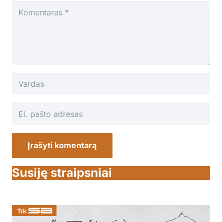
Įrašyti komentarą
Susiję straipsniai