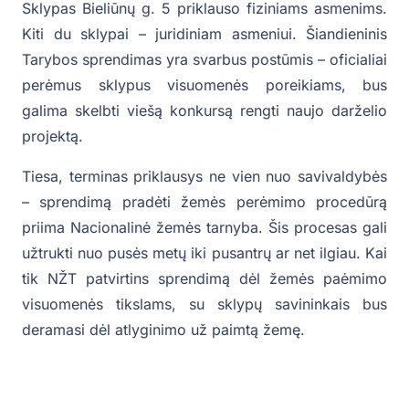
Sklypas Bieliūnų g. 5 priklauso fiziniams asmenims.
Kiti du sklypai – juridiniam asmeniui. Šiandieninis
Tarybos sprendimas yra svarbus postūmis – oficialiai
perėmus sklypus visuomenės poreikiams, bus
galima skelbti viešą konkursą rengti naujo darželio
projektą.
Tiesa, terminas priklausys ne vien nuo savivaldybės
– sprendimą pradėti žemės perėmimo procedūrą
priima Nacionalinė žemės tarnyba. Šis procesas gali
užtrukti nuo pusės metų iki pusantrų ar net ilgiau. Kai
tik NŽT patvirtins sprendimą dėl žemės paėmimo
visuomenės tikslams, su sklypų savininkais bus
deramasi dėl atlyginimo už paimtą žemę.