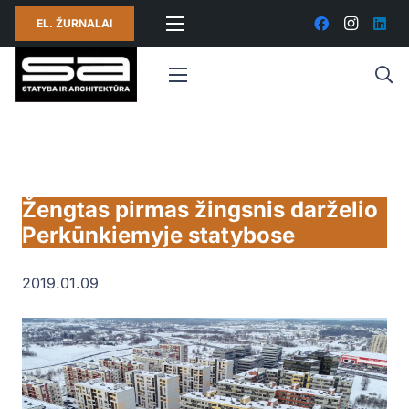
EL. ŽURNALAI
Žengtas pirmas žingsnis darželio
Perkūnkiemyje statybose
2019.01.09