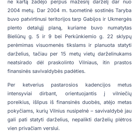
ne kartą žadėjo perpus mažesnį darželį dar nuo
2004 metų. Dar 2004 m. tuometinė sostinės Taryba
buvo patvirtinusi teritorijos tarp Gabijos ir Ukmergės
plento detalųjį planą, kuriame buvo numatytas
Bieliūnų g. 5 ir 9 bei Perkūnkiemio g. 22 sklypų
perėmimas visuomenės tikslams ir planuota statyti
darželius, tačiau per 15 metų vietų darželinukams
neatsirado dėl praskolinto Vilniaus, itin prastos
finansinės savivaldybės padėties.
Per ketverius pastarosios kadencijos metus
intensyviai dirbant, orientuojantis į vilniečių
poreikius, išlipus iš finansinės duobės, atėjo metas
pokyčiams, kurių Vilnius nusipelnė – savivaldybė jau
gali pati statyti darželius, nepalikti darželių plėtros
vien privačiam verslui.