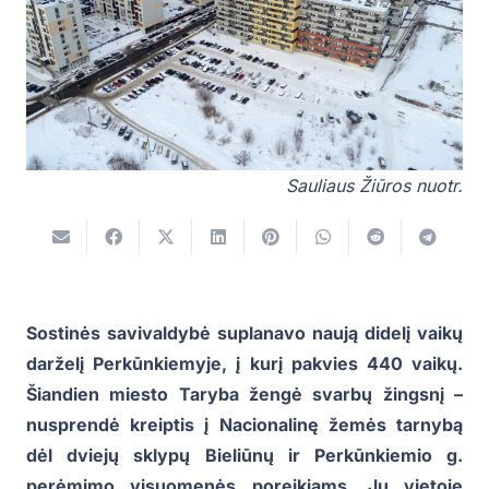
Sauliaus Žiūros nuotr.
Sostinės savivaldybė suplanavo naują didelį vaikų
darželį Perkūnkiemyje, į kurį pakvies 440 vaikų.
Šiandien miesto Taryba žengė svarbų žingsnį –
nusprendė kreiptis į Nacionalinę žemės tarnybą
dėl dviejų sklypų Bieliūnų ir Perkūnkiemio g.
perėmimo visuomenės poreikiams. Jų vietoje