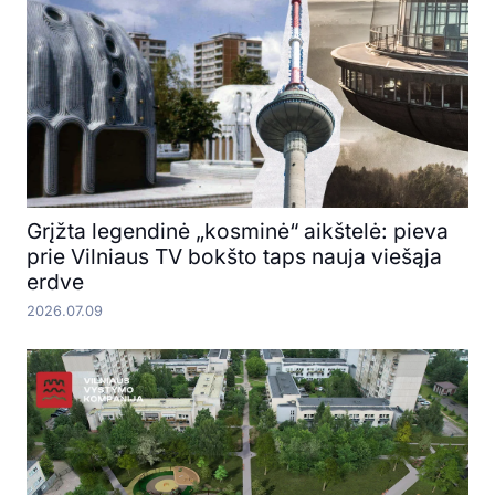
Grįžta legendinė „kosminė“ aikštelė: pieva
prie Vilniaus TV bokšto taps nauja viešąja
erdve
2026.07.09