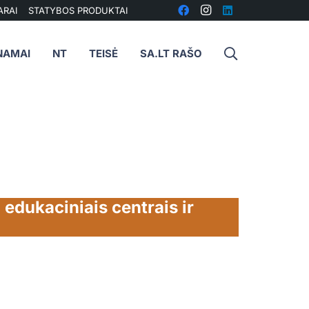
ARAI
STATYBOS PRODUKTAI
NAMAI
NT
TEISĖ
SA.LT RAŠO
edukaciniais centrais ir