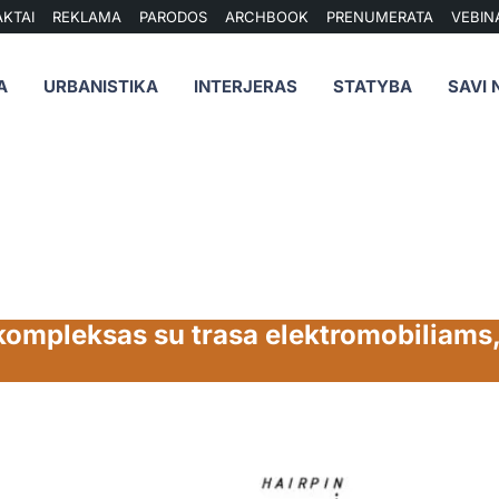
KTAI
REKLAMA
PARODOS
ARCHBOOK
PRENUMERATA
VEBIN
A
URBANISTIKA
INTERJERAS
STATYBA
SAVI 
kompleksas su trasa elektromobiliams, 