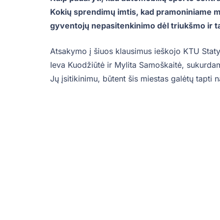
Kokių sprendimų imtis, kad pramoniniame mie
gyventojų nepasitenkinimo dėl triukšmo ir t
Atsakymo į šiuos klausimus ieškojo KTU Staty
Ieva Kuodžiūtė ir Mylita Samoškaitė, sukurda
Jų įsitikinimu, būtent šis miestas galėtų tapti 