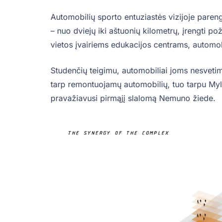
Automobilių sporto entuziastės vizijoje pareng
– nuo dviejų iki aštuonių kilometrų, įrengti p
vietos įvairiems edukacijos centrams, automob
Studenčių teigimu, automobiliai joms nesvetim
tarp remontuojamų automobilių, tuo tarpu Myli
pravažiavusi pirmąjį slalomą Nemuno žiede.