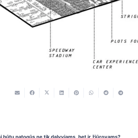
i būtų patogūs ne tik dalyviams, bet ir žiūrovams?