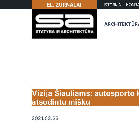
EL. ŽURNALAI
ISTORIJA
KONTA
ARCHITEKTŪR
Vizija Šiauliams: autosporto 
atsodintu mišku
2021.02.23