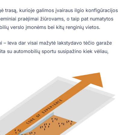
ė trasą, kurioje galimos įvairaus ilgio konfigūracijos
ožeminiai praėjimai žiūrovams, o taip pat numatytos
ilių verslo įmonėms bei kitų renginių vietos.
i – Ieva dar visai mažytė lakstydavo tėčio garaže
ta su automobilių sportu susipažino kiek vėliau,