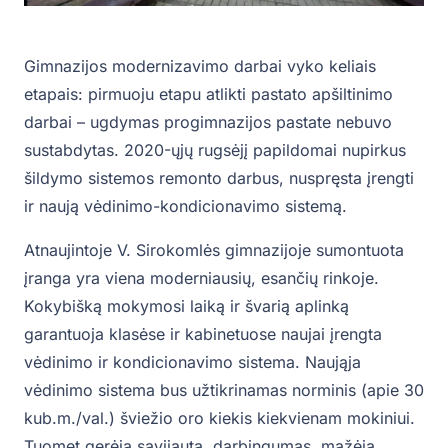
Gimnazijos modernizavimo darbai vyko keliais
etapais: pirmuoju etapu atlikti pastato apšiltinimo
darbai – ugdymas progimnazijos pastate nebuvo
sustabdytas. 2020-ųjų rugsėjį papildomai nupirkus
šildymo sistemos remonto darbus, nuspręsta įrengti
ir naują vėdinimo-kondicionavimo sistemą.
Atnaujintoje V. Sirokomlės gimnazijoje sumontuota
įranga yra viena moderniausių, esančių rinkoje.
Kokybišką mokymosi laiką ir švarią aplinką
garantuoja klasėse ir kabinetuose naujai įrengta
vėdinimo ir kondicionavimo sistema. Naująja
vėdinimo sistema bus užtikrinamas norminis (apie 30
kub.m./val.) šviežio oro kiekis kiekvienam mokiniui.
Tuomet gerėja savijauta, darbingumas, mažėja