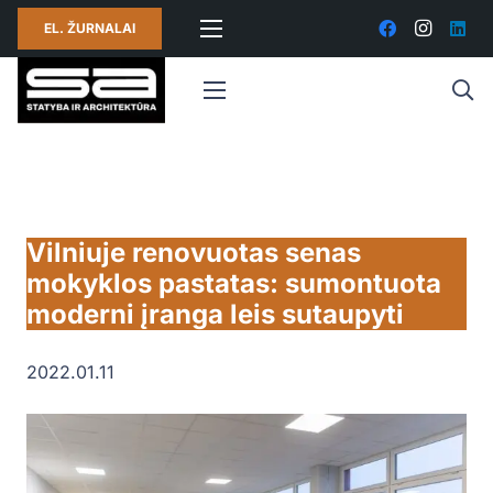
EL. ŽURNALAI
Vilniuje renovuotas senas
mokyklos pastatas: sumontuota
moderni įranga leis sutaupyti
2022.01.11