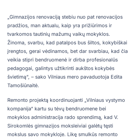
„Gimnazijos renovaciją stebiu nuo pat renovacijos
pradžios, man aktualu, kaip yra prižiūrimos ir
tvarkomos tautinių mažumų vaikų mokyklos.
Žinoma, svarbu, kad patalpos bus šiltos, kokybiškai
įrengtos, gerai vėdinamos, bet dar svarbiau, kad čia
veikia stipri bendruomenė ir dirba profesionalūs
pedagogai, galintys užtikrinti aukštos kokybės
švietimą“, – sako Vilniaus mero pavaduotoja Edita
Tamošiūnaitė.
Remonto projektą koordinuojanti „Vilniaus vystymo
kompanija“ kartu su tėvų bendruomene bei
mokyklos administracija rado sprendimą, kad V.
Sirokomlės gimnazijos moksleiviai galėtų tęsti
mokslus savo mokykloje. Likę smulkūs remonto