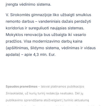
įrengta vėdinimo sistema.
V. Sirokomlės gimnazijoje liko užbaigti smulkius
remonto darbus – vandeniniais dažais perdažyti
koridorius ir sureguliuoti naująsias sistemas.
Mokyklos renovacija bus užbaigta iki vasario
pradžios. Visa modernizavimo darbų kaina
(apšiltinimas, šildymo sistema, vėdinimas ir vidaus
apdaila) – apie 4,3 mln. Eur.
Spaudos pranešimas
– laisvai platinamos publikacijos
žiniasklaidai, už kurių turinį redakcija neatsako. Dėl jų
publikavimo sprendžiama atsižvelgiant į turinio aktualumą