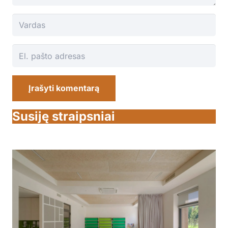
Įrašyti komentarą
Susiję straipsniai