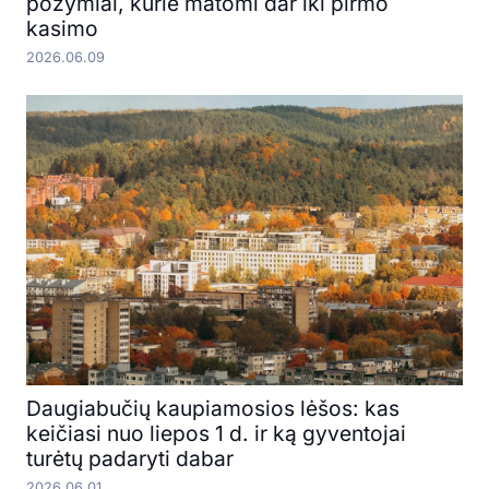
požymiai, kurie matomi dar iki pirmo
kasimo
2026.06.09
Daugiabučių kaupiamosios lėšos: kas
keičiasi nuo liepos 1 d. ir ką gyventojai
turėtų padaryti dabar
2026.06.01