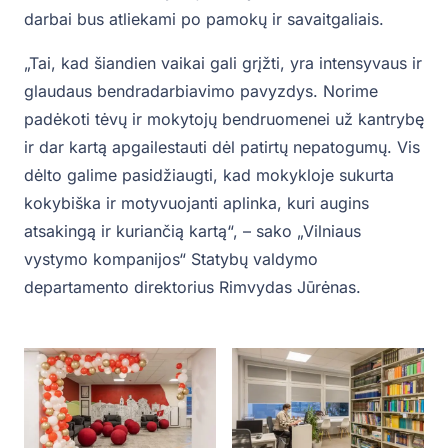
darbai bus atliekami po pamokų ir savaitgaliais.
„Tai, kad šiandien vaikai gali grįžti, yra intensyvaus ir
glaudaus bendradarbiavimo pavyzdys. Norime
padėkoti tėvų ir mokytojų bendruomenei už kantrybę
ir dar kartą apgailestauti dėl patirtų nepatogumų. Vis
dėlto galime pasidžiaugti, kad mokykloje sukurta
kokybiška ir motyvuojanti aplinka, kuri augins
atsakingą ir kuriančią kartą“, – sako „Vilniaus
vystymo kompanijos“ Statybų valdymo
departamento direktorius Rimvydas Jūrėnas.