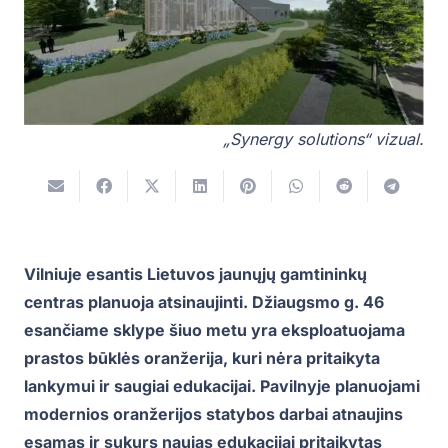
„Synergy solutions“ vizual.
Vilniuje esantis Lietuvos jaunųjų gamtininkų
centras planuoja atsinaujinti. Džiaugsmo g. 46
esančiame sklype šiuo metu yra eksploatuojama
prastos būklės oranžerija, kuri nėra pritaikyta
lankymui ir saugiai edukacijai. Pavilnyje planuojami
modernios oranžerijos statybos darbai atnaujins
esamas ir sukurs naujas edukacijai pritaikytas