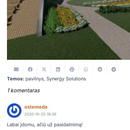
Temos:
pavilnys
,
Synergy Solutions
1
komentaras
.
ostemeda
2020-10-25 19:36
Labai įdomu, ačiū už pasidalinimą!