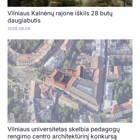
Vilniaus Kalnėnų rajone iškils 28 butų
daugiabutis
2026.08.04
Vilniaus universitetas skelbia pedagogų
rengimo centro architektūrinį konkursą