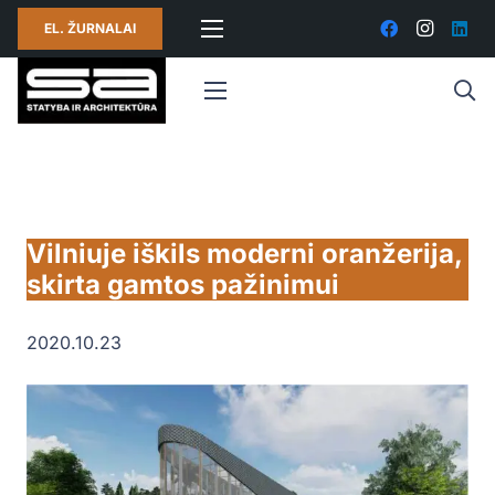
EL. ŽURNALAI
Vilniuje iškils moderni oranžerija,
skirta gamtos pažinimui
2020.10.23