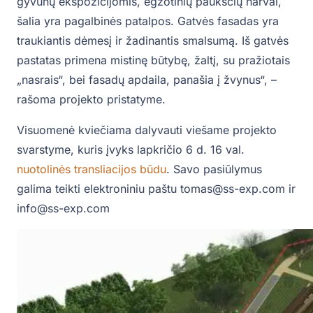
gyvūnų ekspozicijomis, egzotinių paukščių narvai,
šalia yra pagalbinės patalpos. Gatvės fasadas yra
traukiantis dėmesį ir žadinantis smalsumą. Iš gatvės
pastatas primena mistinę būtybę, žaltį, su pražiotais
„nasrais“, bei fasadų apdaila, panašia į žvynus“, –
rašoma projekto pristatyme.
Visuomenė kviečiama dalyvauti viešame projekto
svarstyme, kuris įvyks lapkričio 6 d. 16 val.
nuotolinės transliacijos būdu
. Savo pasiūlymus
galima teikti elektroniniu paštu tomas@ss-exp.com ir
info@ss-exp.com