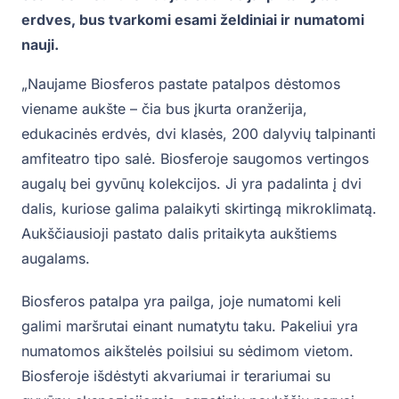
erdves, bus tvarkomi esami želdiniai ir numatomi
nauji.
„Naujame Biosferos pastate patalpos dėstomos
viename aukšte – čia bus įkurta oranžerija,
edukacinės erdvės, dvi klasės, 200 dalyvių talpinanti
amfiteatro tipo salė. Biosferoje saugomos vertingos
augalų bei gyvūnų kolekcijos. Ji yra padalinta į dvi
dalis, kuriose galima palaikyti skirtingą mikroklimatą.
Aukščiausioji pastato dalis pritaikyta aukštiems
augalams.
Biosferos patalpa yra pailga, joje numatomi keli
galimi maršrutai einant numatytu taku. Pakeliui yra
numatomos aikštelės poilsiui su sėdimom vietom.
Biosferoje išdėstyti akvariumai ir terariumai su