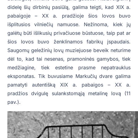
didelę šių dirbinių pasiūlą, galima teigti, kad XIX a.
pabaigoje – XX a. pradžioje šios lovos buvo
išplitusios vilniečių namuose. Nežinoma, kiek jų
galėtų būti išlikusių privačiuose būstuose, taip pat ar
šios lovos buvo ženklinamos fabrikų įspaudais.
Saugomų geležinių lovų muziejuose beveik neturime
dėl to, kad tai nesenas, pramoninės gamybos, tiek
medžiagine, tiek estetine prasme nepatrauklus
eksponatas. Tik buvusiame Markučių dvare galima
pamatyti autentišką XIX a. pabaigos – XX a.
pradžios dvigulę sulankstomąją metalinę lovą (11
pav.).