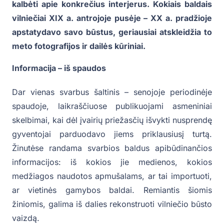
kalbėti apie konkrečius interjerus. Kokiais baldais
vilniečiai XIX a. antrojoje pusėje – XX a. pradžioje
apstatydavo savo būstus, geriausiai atskleidžia to
meto fotografijos ir dailės kūriniai.
Informacija – iš spaudos
Dar vienas svarbus šaltinis – senojoje periodinėje
spaudoje, laikraščiuose publikuojami asmeniniai
skelbimai, kai dėl įvairių priežasčių išvykti nusprendę
gyventojai parduodavo jiems priklausiusį turtą.
Žinutėse randama svarbios baldus apibūdinančios
informacijos: iš kokios jie medienos, kokios
medžiagos naudotos apmušalams, ar tai importuoti,
ar vietinės gamybos baldai. Remiantis šiomis
žiniomis, galima iš dalies rekonstruoti vilniečio būsto
vaizdą.