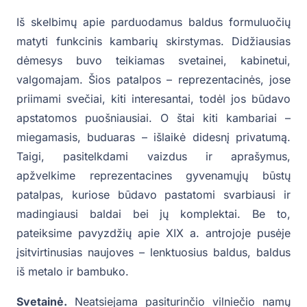
Iš skelbimų apie parduodamus baldus formuluočių
matyti funkcinis kambarių skirstymas. Didžiausias
dėmesys buvo teikiamas svetainei, kabinetui,
valgomajam. Šios patalpos – reprezentacinės, jose
priimami svečiai, kiti interesantai, todėl jos būdavo
apstatomos puošniausiai. O štai kiti kambariai –
miegamasis, buduaras – išlaikė didesnį privatumą.
Taigi, pasitelkdami vaizdus ir aprašymus,
apžvelkime reprezentacines gyvenamųjų būstų
patalpas, kuriose būdavo pastatomi svarbiausi ir
madingiausi baldai bei jų komplektai. Be to,
pateiksime pavyzdžių apie XIX a. antrojoje pusėje
įsitvirtinusias naujoves – lenktuosius baldus, baldus
iš metalo ir bambuko.
Svetainė.
Neatsiejama pasiturinčio vilniečio namų