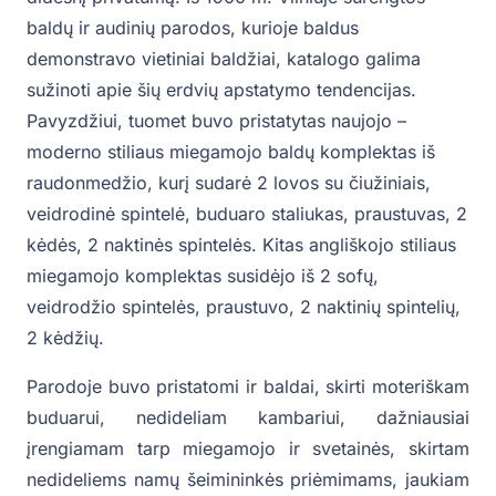
baldų ir audinių parodos, kurioje baldus
demonstravo vietiniai baldžiai, katalogo galima
sužinoti apie šių erdvių apstatymo tendencijas.
Pavyzdžiui, tuomet buvo pristatytas naujojo –
moderno stiliaus miegamojo baldų komplektas iš
raudonmedžio, kurį sudarė 2 lovos su čiužiniais,
veidrodinė spintelė, buduaro staliukas, praustuvas, 2
kėdės, 2 naktinės spintelės. Kitas angliškojo stiliaus
miegamojo komplektas susidėjo iš 2 sofų,
veidrodžio spintelės, praustuvo, 2 naktinių spintelių,
2 kėdžių.
Parodoje buvo pristatomi ir baldai, skirti moteriškam
buduarui, nedideliam kambariui, dažniausiai
įrengiamam tarp miegamojo ir svetainės, skirtam
nedideliems namų šeimininkės priėmimams, jaukiam