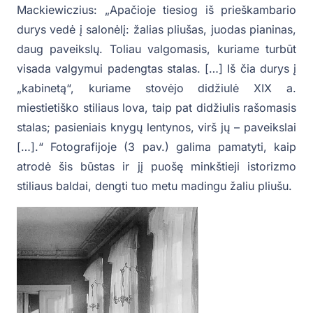
Mackiewiczius: „Apačioje tiesiog iš prieškambario
durys vedė į salonėlį: žalias pliušas, juodas pianinas,
daug paveikslų. Toliau valgomasis, kuriame turbūt
visada valgymui padengtas stalas. […] Iš čia durys į
„kabinetą“, kuriame stovėjo didžiulė XIX a.
miestietiško stiliaus lova, taip pat didžiulis rašomasis
stalas; pasieniais knygų lentynos, virš jų – paveikslai
[…].“ Fotografijoje (3 pav.) galima pamatyti, kaip
atrodė šis būstas ir jį puošę minkštieji istorizmo
stiliaus baldai, dengti tuo metu madingu žaliu pliušu.