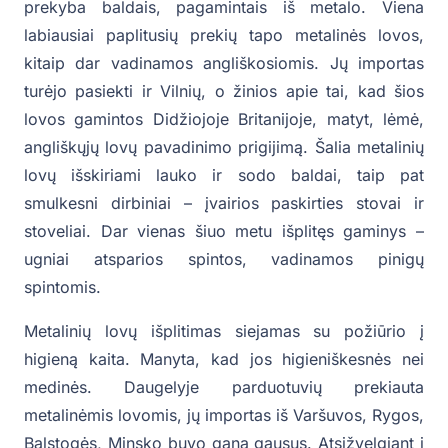
prekyba baldais, pagamintais iš metalo. Viena
labiausiai paplitusių prekių tapo metalinės lovos,
kitaip dar vadinamos angliškosiomis. Jų importas
turėjo pasiekti ir Vilnių, o žinios apie tai, kad šios
lovos gamintos Didžiojoje Britanijoje, matyt, lėmė,
angliškųjų lovų pavadinimo prigijimą. Šalia metalinių
lovų išskiriami lauko ir sodo baldai, taip pat
smulkesni dirbiniai – įvairios paskirties stovai ir
stoveliai. Dar vienas šiuo metu išplitęs gaminys –
ugniai atsparios spintos, vadinamos pinigų
spintomis.
Metalinių lovų išplitimas siejamas su požiūrio į
higieną kaita. Manyta, kad jos higieniškesnės nei
medinės. Daugelyje parduotuvių prekiauta
metalinėmis lovomis, jų importas iš Varšuvos, Rygos,
Balstogės, Minsko buvo gana gausus. Atsižvelgiant į