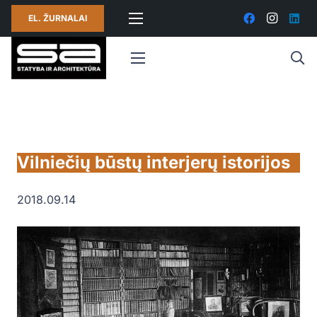
EL. ŽURNALAI
Vilniečių būstų interjerų istorijos
2018.09.14