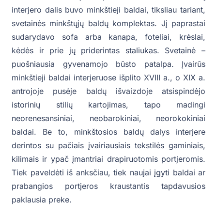
interjero dalis buvo minkštieji baldai, tiksliau tariant,
svetainės minkštųjų baldų komplektas. Jį paprastai
sudarydavo sofa arba kanapa, foteliai, krėslai,
kėdės ir prie jų priderintas staliukas. Svetainė –
puošniausia gyvenamojo būsto patalpa. Įvairūs
minkštieji baldai interjeruose išplito XVIII a., o XIX a.
antrojoje pusėje baldų išvaizdoje atsispindėjo
istorinių stilių kartojimas, tapo madingi
neorenesansiniai, neobarokiniai, neorokokiniai
baldai. Be to, minkštosios baldų dalys interjere
derintos su pačiais įvairiausiais tekstilės gaminiais,
kilimais ir ypač įmantriai drapiruotomis portjeromis.
Tiek paveldėti iš anksčiau, tiek naujai įgyti baldai ar
prabangios portjeros kraustantis tapdavusios
paklausia preke.