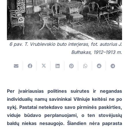
6 pav. T. Vrublevskio buto interjeras, fot. autorius J.
Bułhakas, 1912–1913 m.
Per įvairiausias politines suirutes ir negandas
individualių namų savininkai Vilniuje keitėsi ne po
sykį. Pastatai netekdavo savo pirminės paskirties,
viduje būdavo perplanuojami, o ten stovėjusių
baldų niekas nesaugojo. Šiandien nėra paprasta