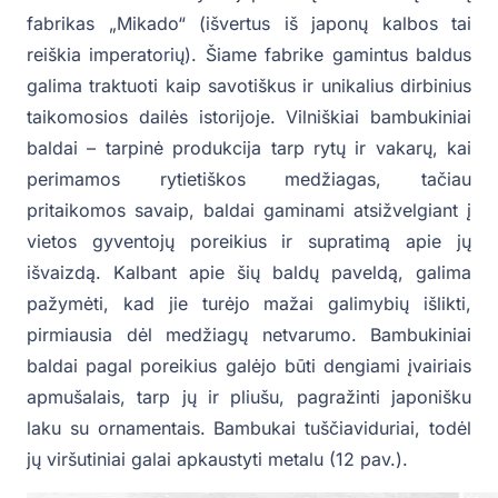
fabrikas „Mikado“ (išvertus iš japonų kalbos tai
reiškia imperatorių). Šiame fabrike gamintus baldus
galima traktuoti kaip savotiškus ir unikalius dirbinius
taikomosios dailės istorijoje. Vilniškiai bambukiniai
baldai – tarpinė produkcija tarp rytų ir vakarų, kai
perimamos rytietiškos medžiagas, tačiau
pritaikomos savaip, baldai gaminami atsižvelgiant į
vietos gyventojų poreikius ir supratimą apie jų
išvaizdą. Kalbant apie šių baldų paveldą, galima
pažymėti, kad jie turėjo mažai galimybių išlikti,
pirmiausia dėl medžiagų netvarumo. Bambukiniai
baldai pagal poreikius galėjo būti dengiami įvairiais
apmušalais, tarp jų ir pliušu, pagražinti japonišku
laku su ornamentais. Bambukai tuščiaviduriai, todėl
jų viršutiniai galai apkaustyti metalu (12 pav.).