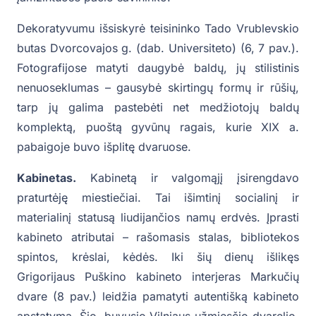
Dekoratyvumu išsiskyrė teisininko Tado Vrublevskio
butas Dvorcovajos g. (dab. Universiteto) (6, 7 pav.).
Fotografijose matyti daugybė baldų, jų stilistinis
nenuoseklumas – gausybė skirtingų formų ir rūšių,
tarp jų galima pastebėti net medžiotojų baldų
komplektą, puoštą gyvūnų ragais, kurie XIX a.
pabaigoje buvo išplitę dvaruose.
Kabinetas.
Kabinetą ir valgomąjį įsirengdavo
praturtėję miestiečiai. Tai išimtinį socialinį ir
materialinį statusą liudijančios namų erdvės. Įprasti
kabineto atributai – rašomasis stalas, bibliotekos
spintos, krėslai, kėdės. Iki šių dienų išlikęs
Grigorijaus Puškino kabineto interjeras Markučių
dvare (8 pav.) leidžia pamatyti autentišką kabineto
apstatymą. Šio, buvusio Vilniaus užmiesčio dvarelio,