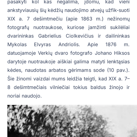
pasakyti kol kas negalima, įdomu, kad vieni
ankstyviausių šių kėdžių naudojimo atvejų užfik-suoti
XIX a. 7 dešimtmečiu (apie 1863 m.) nežinomų
fotografų nuotraukose, kuriose įamžinti sukilėliai
dvarininkas Gabrielius Ciolkevičius ir dailininkas
Mykolas Elvyras Andriolis. Apie 1876 m.
datuojamoje Verkių dvaro fotografo Johano Hiksos
darytoje nuotraukoje aiškiai galima matyti lenktąsias
kėdes, naudotas arbatos gėrimams sode (10 pav.).
Šie žinomi vaizdai mums leidžia teigti, kad XIX a. 7–
8 dešimtmečiais vilniečiai tokius baldus žinojo ir
noriai naudojo.