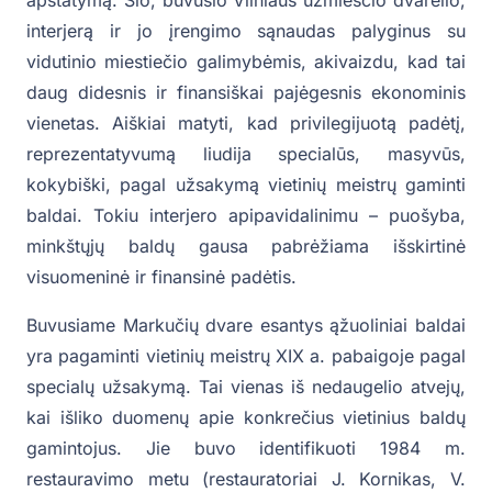
interjerą ir jo įrengimo sąnaudas palyginus su
vidutinio miestiečio galimybėmis, akivaizdu, kad tai
daug didesnis ir finansiškai pajėgesnis ekonominis
vienetas. Aiškiai matyti, kad privilegijuotą padėtį,
reprezentatyvumą liudija specialūs, masyvūs,
kokybiški, pagal užsakymą vietinių meistrų gaminti
baldai. Tokiu interjero apipavidalinimu – puošyba,
minkštųjų baldų gausa pabrėžiama išskirtinė
visuomeninė ir finansinė padėtis.
Buvusiame Markučių dvare esantys ąžuoliniai baldai
yra pagaminti vietinių meistrų XIX a. pabaigoje pagal
specialų užsakymą. Tai vienas iš nedaugelio atvejų,
kai išliko duomenų apie konkrečius vietinius baldų
gamintojus. Jie buvo identifikuoti 1984 m.
restauravimo metu (restauratoriai J. Kornikas, V.