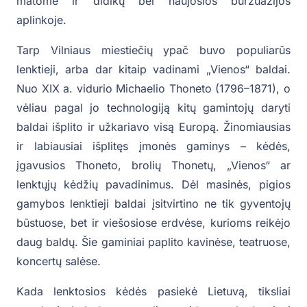
matome ir didikų bei naujosios buržuazijos
aplinkoje.
Tarp Vilniaus miestiečių ypač buvo populiarūs
lenktieji, arba dar kitaip vadinami „Vienos“ baldai.
Nuo XIX a. vidurio Michaelio Thoneto (1796–1871), o
vėliau pagal jo technologiją kitų gamintojų daryti
baldai išplito ir užkariavo visą Europą. Žinomiausias
ir labiausiai išplitęs įmonės gaminys – kėdės,
įgavusios Thoneto, brolių Thonetų, „Vienos“ ar
lenktųjų kėdžių pavadinimus. Dėl masinės, pigios
gamybos lenktieji baldai įsitvirtino ne tik gyventojų
būstuose, bet ir viešosiose erdvėse, kurioms reikėjo
daug baldų. Šie gaminiai paplito kavinėse, teatruose,
koncertų salėse.
Kada lenktosios kėdės pasiekė Lietuvą, tiksliai