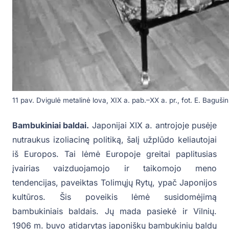
11 pav. Dvigulė metalinė lova, XIX a. pab.–XX a. pr., fot. E. Baguši
Bambukiniai baldai.
Japonijai XIX a. antrojoje pusėje
nutraukus izoliacinę politiką, šalį užplūdo keliautojai
iš Europos. Tai lėmė Europoje greitai paplitusias
įvairias vaizduojamojo ir taikomojo meno
tendencijas, paveiktas Tolimųjų Rytų, ypač Japonijos
kultūros. Šis poveikis lėmė susidomėjimą
bambukiniais baldais. Jų mada pasiekė ir Vilnių.
1906 m. buvo atidarytas japoniškų bambukinių baldų