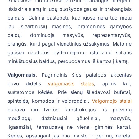
Išlikusiose nuotraukose įamžinti prabangūs interjerai
išsiskiria sienų ir lubų puošybos gausa ir prabangiais
baldais. Galima pastebėti, kad juose nėra tuo metu
jau įsitvirtinusių masinės, pramoninės gamybos
baldų, dominuoja masyvūs, reprezentatyvūs,
brangūs, kurti pagal vienetinius užsakymus. Matome
gausiai naudotus bydermejerio, istorizmo stiliaus
minkštuosius baldus, perduodamus iš kartos į kartą.
Valgomasis.
Pagrindinis šios patalpos akcentas
buvo didelis
valgomasis stalas
, aplink kurį
sustatomos kėdės. Prie sienų šliedavosi bufetai,
spintelės, komodos ir veidrodžiai.
Valgomojo stalai
būdavo itin tvirtos konstrukcijos, iš patvarių
medžiagų, dažniausiai ąžuoliniai, masyvūs,
ilgaamžiai, tarnaudavę ne vienai giminės kartai.
Kėdės, apsaugant jas nuo maisto ir gėrimų, neretai