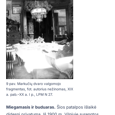
9 pav. Markučių dvaro valgomojo
fragmentas, fot. autorius nežinomas, XIX
a. pab.–XX a. I p., LPM N 27.
Miegamasis ir buduaras.
Šios patalpos išlaikė
didesnį privatumą. Iš 1900 m. Vilniuje surengtos