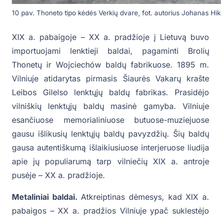
10 pav. Thoneto tipo kėdės Verkių dvare, fot. autorius Johanas Hi
XIX a. pabaigoje – XX a. pradžioje į Lietuvą buvo
importuojami lenktieji baldai, pagaminti Brolių
Thonetų ir Wojciechów baldų fabrikuose. 1895 m.
Vilniuje atidarytas pirmasis Šiaurės Vakarų krašte
Leibos Gilelso lenktųjų baldų fabrikas. Prasidėjo
vilniškių lenktųjų baldų masinė gamyba. Vilniuje
esančiuose memorialiniuose butuose-muziejuose
gausu išlikusių lenktųjų baldų pavyzdžių. Šių baldų
gausa autentiškumą išlaikiusiuose interjeruose liudija
apie jų populiarumą tarp vilniečių XIX a. antroje
pusėje – XX a. pradžioje.
Metaliniai baldai.
Atkreiptinas dėmesys, kad XIX a.
pabaigos – XX a. pradžios Vilniuje ypač suklestėjo