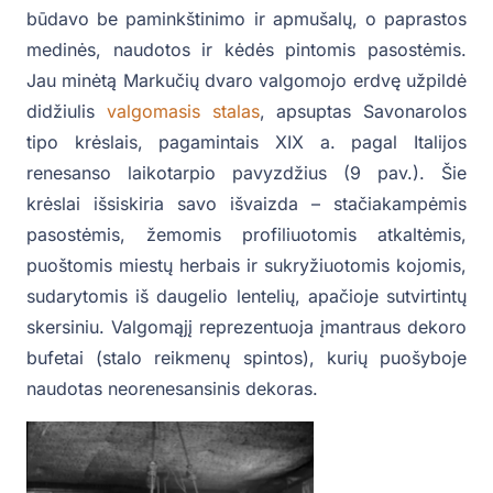
būdavo be paminkštinimo ir apmušalų, o paprastos
medinės, naudotos ir kėdės pintomis pasostėmis.
Jau minėtą Markučių dvaro valgomojo erdvę užpildė
didžiulis
valgomasis stalas
, apsuptas Savonarolos
tipo krėslais, pagamintais XIX a. pagal Italijos
renesanso laikotarpio pavyzdžius (9 pav.). Šie
krėslai išsiskiria savo išvaizda – stačiakampėmis
pasostėmis, žemomis profiliuotomis atkaltėmis,
puoštomis miestų herbais ir sukryžiuotomis kojomis,
sudarytomis iš daugelio lentelių, apačioje sutvirtintų
skersiniu. Valgomąjį reprezentuoja įmantraus dekoro
bufetai (stalo reikmenų spintos), kurių puošyboje
naudotas neorenesansinis dekoras.