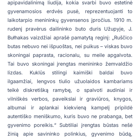
apipavidalinimą liudija, kokia svarbi buvo estetinė
gyvenamosios erdvės pusė, reprezentuojanti to
laikotarpio menininkų gyvensenos įpročius. 1910 m.
rudenį pravėrus dailininko buto duris Užupyje, J.
Bułhakas vaizdžiai aprašė pamatytą reginį: „Ruščico
butas nebuvo nei išpuoštas, nei puikus – viskas buvo
skoningai paprasta, racionalu, su meile apgalvota.
Tai buvo skoningai įrengtas menininko žemvaldžio
lizdas. Kuklūs stilingi kaimiški baldai buvo
ilgaamžiai, lengvos tiulio užuolaidos kambariams
teikė diskretišką ramybę, o spalvoti audiniai ir
vilniškės verbos, paveikslai ir graviūros, knygos,
albumai ir aplankai kiekvieną kampelį pripildė
autentiško meniškumo, kuris buvo ne prabanga, bet
gyvenimo poreikis.“ Subtiliai įrengtas būstas nešė
žinią apie savininko polinkius, gyvenimo būdą,