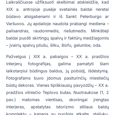
Laikraščiuose užfiksuoti skelbimai atskleidžia, kad
XIX a. antrojoje pusėje svetainės baldai neretai
būdavo atsigabenami ir iš Sankt Peterburgo ar
Varšuvos. Jų apdailoje naudota prabangi mediena –
palisandras, raudonmedis, riešutmedis. Minkštieji
baldai puošti skirtingų spalvų ir faktūrų medžiagomis
– įvairių spalvų pliušu, šilku, štofu, gelumbe, oda.
Pažvelgus į XIX a. pabaigos – XX a. pradžios
interjerų fotografijas, galima pamatyti šiam
laikotarpiui būdingus baldus, jų pobūdį, išdėstymą.
Fotografams buvo įdomus pasiturinčių miestiečių
būstų dekoras. Vienas tipiškiausių pavyzdžių – XX a.
pradžios vilniečio Teplovo butas. Nuotraukose (1, 2
pav.) matomas vientisas, skoningai įrengtas
interjeras, apstatytas istorizmo stiliaus baldų
komplektu – kanapa su puošnia atkalte, staliuku,