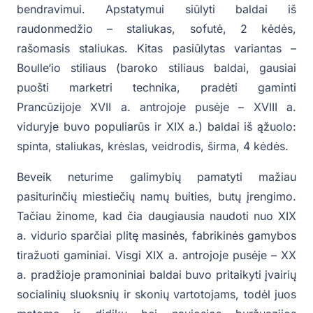
bendravimui. Apstatymui siūlyti baldai iš
raudonmedžio – staliukas, sofutė, 2 kėdės,
rašomasis staliukas. Kitas pasiūlytas variantas –
Boulle‘io stiliaus (baroko stiliaus baldai, gausiai
puošti marketri technika, pradėti gaminti
Prancūzijoje XVII a. antrojoje pusėje – XVIII a.
viduryje buvo populiarūs ir XIX a.) baldai iš ąžuolo:
spinta, staliukas, krėslas, veidrodis, širma, 4 kėdės.
Beveik neturime galimybių pamatyti mažiau
pasiturinčių miestiečių namų buities, butų įrengimo.
Tačiau žinome, kad čia daugiausia naudoti nuo XIX
a. vidurio sparčiai plitę masinės, fabrikinės gamybos
tiražuoti gaminiai. Visgi XIX a. antrojoje pusėje – XX
a. pradžioje pramoniniai baldai buvo pritaikyti įvairių
socialinių sluoksnių ir skonių vartotojams, todėl juos