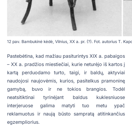
12 pav. Bambukinė kėdė, Vilnius, XX a. pr. (?). Fot. autorius T. K
Pastebėtina, kad mažiau pasiturintys XIX a. pabaigos
– XX a. pradžios miestiečiai, kurie neturėjo iš kartos į
kartą perduodamo turto, taigi, ir baldų, aktyviai
naudojosi naujovėmis, kurios, pasitelkus pramoninę
gamybą, buvo ir ne tokios brangios. Todėl
neatsitiktinai tyrinėjant baldus kuklesniuose
interjeruose galima matyti tuo metu ypač
reklamuotus ir naują būsto sampratą atitinkančius
egzempliorius.