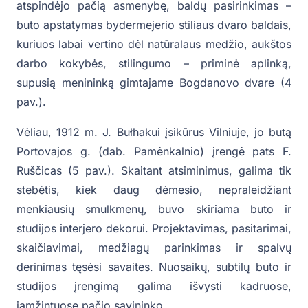
atspindėjo pačią asmenybę, baldų pasirinkimas –
buto apstatymas bydermejerio stiliaus dvaro baldais,
kuriuos labai vertino dėl natūralaus medžio, aukštos
darbo kokybės, stilingumo – priminė aplinką,
supusią menininką gimtajame Bogdanovo dvare (4
pav.).
Vėliau, 1912 m. J. Bułhakui įsikūrus Vilniuje, jo butą
Portovajos g. (dab. Pamėnkalnio) įrengė pats F.
Ruščicas (5 pav.). Skaitant atsiminimus, galima tik
stebėtis, kiek daug dėmesio, nepraleidžiant
menkiausių smulkmenų, buvo skiriama buto ir
studijos interjero dekorui. Projektavimas, pasitarimai,
skaičiavimai, medžiagų parinkimas ir spalvų
derinimas tęsėsi savaites. Nuosaikų, subtilų buto ir
studijos įrengimą galima išvysti kadruose,
įamžintuose pačio savininko.