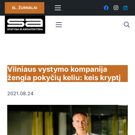
EL. ŽURNALAI
Vilniaus vystymo kompanija
žengia pokyčių keliu: keis kryptį
2021.08.24