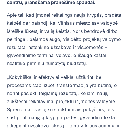
centru, pranešama pranešime spaudai.
Apie tai, kad įmonei reikalinga nauja kryptis, pradėta
kalbėti dar balandį, kai Vilniaus miesto savivaldybė
išreiškė lūkestį ir valią keistis. Nors bendrovė dirbo
pelningai, pajamos augo, vis dėlto projektų valdymo
rezultatai netenkino užsakovo ir visuomenės –
įgyvendinimo terminai vėlavo, o išaugę kaštai
neatitiko pirminių numatytų biudžetų.
„Kokybiškai ir efektyviai veiklai užtikrinti bei
procesams stabilizuoti transformacija yra būtina, o
norint pasiekti teigiamų rezultatų, keliami nauji,
aukštesni reikalavimai projektų ir įmonės valdyme.
Sprendimai, susiję su struktūriniais pokyčiais, leis
sustiprinti naująją kryptį ir padės įgyvendinti tikslą
atliepiant užsakovo lūkestį – tapti Vilniaus augimui ir