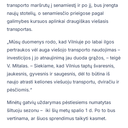
transporto maršrutų į senamiestį ir po jį, bus įrengta
naujų stotelių, o senamiesčio prieigose pagal
galimybes kursuos aplinkai draugiškas viešasis
transportas.
„Mūsų duomenys rodo, kad Vilniuje po labai ilgos
pertraukos vėl auga viešojo transporto naudojimas –
investicijos į jo atnaujinimą jau duoda grąžos, – teigė
V. Mitalas. – Siekiame, kad Vilnius taptų švaresnis,
jaukesnis, gyvesnis ir saugesnis, dėl to būtina iš
naujo atrasti keliones viešuoju transportu, dviračiu ir
pėsčiomis.“
Minėtų gatvių uždarymas pėstiesiems numatytas
šiltuoju sezonu – iki šių metų spalio 1 d. Po to bus
vertinama, ar šiuos sprendimus taikyti kasmet.