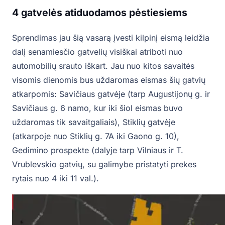
4 gatvelės atiduodamos pėstiesiems
Sprendimas jau šią vasarą įvesti kilpinį eismą leidžia
dalį senamiesčio gatvelių visiškai atriboti nuo
automobilių srauto iškart. Jau nuo kitos savaitės
visomis dienomis bus uždaromas eismas šių gatvių
atkarpomis: Savičiaus gatvėje (tarp Augustijonų g. ir
Savičiaus g. 6 namo, kur iki šiol eismas buvo
uždaromas tik savaitgaliais), Stiklių gatvėje
(atkarpoje nuo Stiklių g. 7A iki Gaono g. 10),
Gedimino prospekte (dalyje tarp Vilniaus ir T.
Vrublevskio gatvių, su galimybe pristatyti prekes
rytais nuo 4 iki 11 val.).