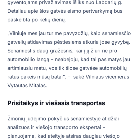
gyventojams privažiavimas išliks nuo Labdarių g.
Detaliau apie šios gatvės eismo pertvarkymą bus
paskelbta po kelių dienų.
„Vilniuje mes jau turime pavyzdžių, kaip senamiesčio
gatvelių atidavimas pėstiesiems atkuria jose gyvybę.
Senamiestis daug gražesnis, kai į jį žiūri ne pro
automobilio langą – neabejoju, kad tai pasimatys jau
artimiausiu metu, vos tik šiose gatvėse automobilių
ratus pakeis mūsų batai“, – sakė Vilniaus vicemeras
Vytautas Mitalas.
Prisitaikys ir viešasis transportas
Žmonių judėjimo pokyčius senamiestyje atidžiai
analizuos ir viešojo transporto ekspertai –
planuojama, kad ateityje atsiras daugiau viešojo