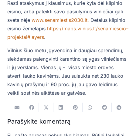
Rasti atsakymus į klausimus, kurie kyla dėl kilpinio
eismo, arba pateikti savo pasiūlymus vilniečiai gali
svetainėje
www.senamiestis2030.lt.
Detalus kilpinio
eismo žemėlapis
https://maps.vilnius.lt/senamiescio–
projektai#layers
.
Vilnius šiuo metu įgyvendina ir daugiau sprendimų,
siekdamas palengvinti karantino sąlygas vilniečiams
ir jų verslams. Vienas jų – visas miesto erdves
atverti lauko kavinėms. Jau sulaukta net 230 lauko
kavinių prašymų ir 90 proc. jų jau gavo leidimus
veikti sostinės aikštėse ar gatvėse.
Parašykite komentarą
El. pašto adresas nebus skelbiamas.
Būtini laukeliai