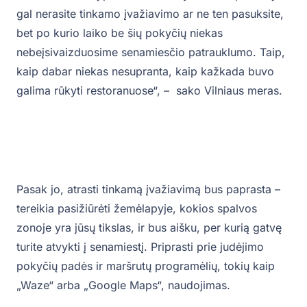
gal nerasite tinkamo įvažiavimo ar ne ten pasuksite,
bet po kurio laiko be šių pokyčių niekas
nebeįsivaizduosime senamiesčio patrauklumo. Taip,
kaip dabar niekas nesupranta, kaip kažkada buvo
galima rūkyti restoranuose“, – sako Vilniaus meras.
Pasak jo, atrasti tinkamą įvažiavimą bus paprasta –
tereikia pasižiūrėti žemėlapyje, kokios spalvos
zonoje yra jūsų tikslas, ir bus aišku, per kurią gatvę
turite atvykti į senamiestį. Priprasti prie judėjimo
pokyčių padės ir maršrutų programėlių, tokių kaip
„Waze“ arba „Google Maps“, naudojimas.