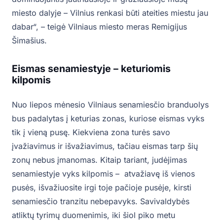
miesto dalyje – Vilnius renkasi būti ateities miestu jau
dabar“, – teigė Vilniaus miesto meras Remigijus
Šimašius.
Eismas senamiestyje – keturiomis
kilpomis
Nuo liepos mėnesio Vilniaus senamiesčio branduolys
bus padalytas į keturias zonas, kuriose eismas vyks
tik į vieną pusę. Kiekviena zona turės savo
įvažiavimus ir išvažiavimus, tačiau eismas tarp šių
zonų nebus įmanomas. Kitaip tariant, judėjimas
senamiestyje vyks kilpomis – atvažiavę iš vienos
pusės, išvažiuosite irgi toje pačioje pusėje, kirsti
senamiesčio tranzitu nebepavyks. Savivaldybės
atliktų tyrimų duomenimis, iki šiol piko metu