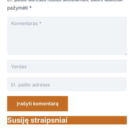
pažymėti
*
Įrašyti komentarą
Susiję straipsniai