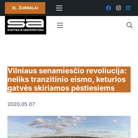
EL. ŽURNALAI
Vilniaus senamiesčio revoliucija:
neliks tranzitinio eismo, keturios
gatvės skiriamos pėstiesiems
2020.05.07