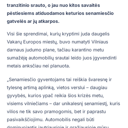
tranzitinio srauto, o jau nuo kitos savaitės
pėstiesiems atiduodamos keturios senamiesčio
gatvelės ar jų atkarpos.
Visi šie sprendimai, kurių kryptimi juda daugelis
Vakarų Europos miestų, buvo numatyti Vilniaus
darnaus judumo plane, tačiau karantino metu
sumažėję automobilių srautai leido juos įgyvendinti
metais anksčiau nei planuota.
„Senamiesčio gyventojams tai reiškia švaresnę ir
tylesnę artimą aplinką, vietos verslui – daugiau
gyvybės, kurios ypač reikia šios krizės metu,
visiems vilniečiams – dar unikalesnį senamiestį, kuris
vilios ne tik savo pramogomis, bet ir paprastu
pasivaikščiojimu. Automobilis negali būti
dominuojantis jautriausioje ir gražiausioje mūsų