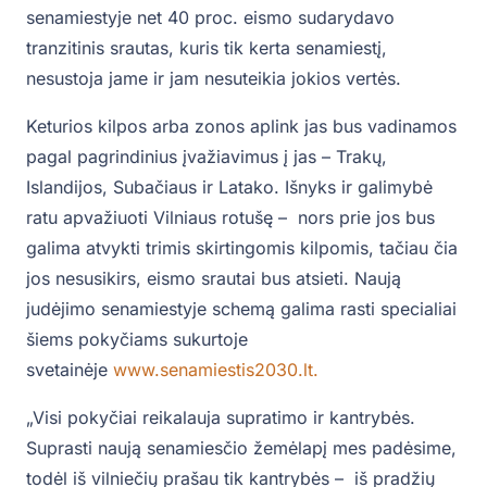
senamiestyje net 40 proc. eismo sudarydavo
tranzitinis srautas, kuris tik kerta senamiestį,
nesustoja jame ir jam nesuteikia jokios vertės.
Keturios kilpos arba zonos aplink jas bus vadinamos
pagal pagrindinius įvažiavimus į jas – Trakų,
Islandijos, Subačiaus ir Latako. Išnyks ir galimybė
ratu apvažiuoti Vilniaus rotušę – nors prie jos bus
galima atvykti trimis skirtingomis kilpomis, tačiau čia
jos nesusikirs, eismo srautai bus atsieti. Naują
judėjimo senamiestyje schemą galima rasti specialiai
šiems pokyčiams sukurtoje
svetainėje
www.senamiestis2030.lt.
„Visi pokyčiai reikalauja supratimo ir kantrybės.
Suprasti naują senamiesčio žemėlapį mes padėsime,
todėl iš vilniečių prašau tik kantrybės – iš pradžių