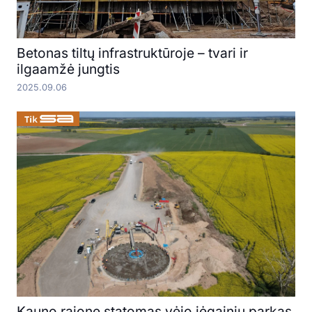
Betonas tiltų infrastruktūroje – tvari ir
ilgaamžė jungtis
2025.09.06
Kauno rajone statomas vėjo jėgainių parkas