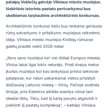
patalpų Vokiečių gatvėje Vilniaus miesto muziejus.
Išskirtinio istorinio pastato pertvarkymui bus
skelbiamas tarptautinis architektūrinis konkursas.
Architektūrinio konkurso keliu bus renkama geriausia
rūmų sutvarkymo ir pritaikymo muziejaus reikmėms
idėja. Vilniaus miesto muziejus Kirdiejų rūmuose
galėtų pradėti veikti 2026 metai
„Nors savo muziejus turi visi didieji Europos miestai,
Vilnius labai ilgai tokio neturėjo. Prieš dvejus metus
įkurtas muziejus kol kas lankytojus priima laikinose
patalpose, kur neturi pakankamai vietos pristatyti
didžiausią Lietuvos miestą – Vilnių. Pačioje sostinės
širdyje, prie Katedros aikštės esantys rūmai tam
idealiai tiktų. Tikiu, kad šį kartą pavyks atgaivinti ir
įveiklinti šį pastatų kompleksą“, – kalbėjo Vilniaus