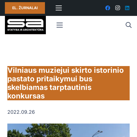
EL. ŽURNALAI
Vilniaus muziejui skirto istorinio
pastato pritaikymui bus
skelbiamas tarptautinis
konkursas
2022.09.26