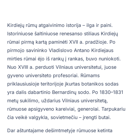
Kirdiejų rūmų atgaivinimo istorija – ilga ir paini.
Istoriniuose šaltiniuose renesanso stiliaus Kirdiejų
rūmai pirmą kartą paminėti XVII a. pradžioje. Po
pirmojo savininko Vladislovo Antano Kirdiejaus
mirties rūmai ėjo iš rankų į rankas, buvo nuniokoti.
Nuo XVIII a. perduoti Vilniaus universitetui, juose
gyveno universiteto profesoriai. Rūmams
priklausiusioje teritorijoje įkurtas botanikos sodas
yra dalis dabartinio Bernardinų sodo. Po 1830–1831
metų sukilimo, uždarius Vilniaus universitetą,
rūmuose apsigyveno kareiviai, generolai. Tarpukariu
čia veikė valgykla, sovietmečiu – įrengti butai.
Dar aštuntajame dešimtmetyje rūmuose ketinta