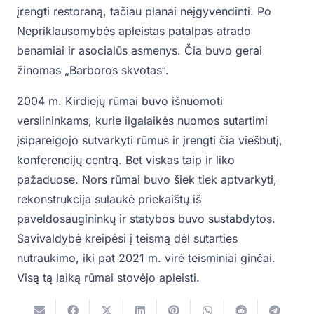
įrengti restoraną, tačiau planai neįgyvendinti. Po
Nepriklausomybės apleistas patalpas atrado
benamiai ir asocialūs asmenys. Čia buvo gerai
žinomas „Barboros skvotas“.
2004 m. Kirdiejų rūmai buvo išnuomoti
verslininkams, kurie ilgalaikės nuomos sutartimi
įsipareigojo sutvarkyti rūmus ir įrengti čia viešbutį,
konferencijų centrą. Bet viskas taip ir liko
pažaduose. Nors rūmai buvo šiek tiek aptvarkyti,
rekonstrukcija sulaukė priekaištų iš
paveldosaugininkų ir statybos buvo sustabdytos.
Savivaldybė kreipėsi į teismą dėl sutarties
nutraukimo, iki pat 2021 m. virė teisminiai ginčai.
Visą tą laiką rūmai stovėjo apleisti.