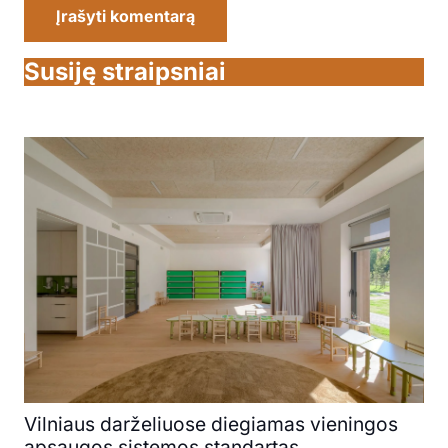
Įrašyti komentarą
Susiję straipsniai
Vilniaus darželiuose diegiamas vieningos
apsaugos sistemos standartas