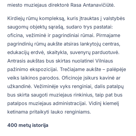
miesto muziejaus direktorė Rasa Antanavičiūtė.
Kirdiejų rūmų kompleksą, kuris įtrauktas į valstybės
saugomų objektų sąrašą, sudaro trys pastatai:
oficina, vežiminė ir pagrindiniai rūmai. Pirmajame
pagrindinių rūmų aukšte atsiras lankytojų centras,
edukacijų erdvė, skaitykla, suvenyrų parduotuvė.
Antrasis aukštas bus skirtas nuolatinei Vilniaus
pažinimo ekspozicijai. Trečiajame aukšte – palėpėje
veiks laikinos parodos. Oficinoje įsikurs kavinė ar
užkandinė. Vežiminėje vyks renginiai, dalis patalpų
bus skirta saugoti muziejaus rinkinius, taip pat bus
patalpos muziejaus administracijai. Vidinį kiemelį
ketinama pritaikyti lauko renginiams.
400 metų istorija