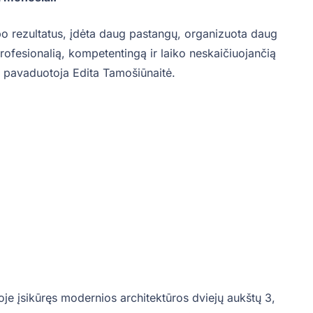
o rezultatus, įdėta daug pastangų, organizuota daug
ofesionalią, kompetentingą ir laiko neskaičiuojančią
 pavaduotoja Edita Tamošiūnaitė.
je įsikūręs modernios architektūros dviejų aukštų 3,