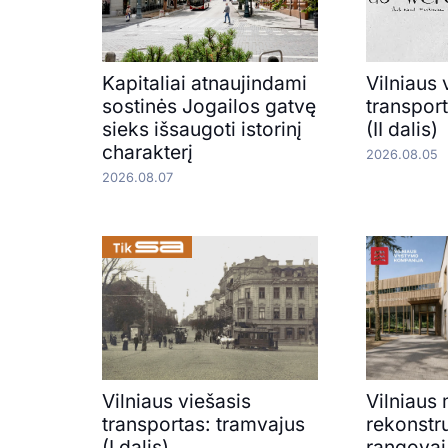
Kapitaliai atnaujindami
Vilniaus 
sostinės Jogailos gatvę
transpor
sieks išsaugoti istorinį
(II dalis)
charakterį
2026.08.05
2026.08.07
Vilniaus viešasis
Vilniaus
transportas: tramvajus
rekonstru
(I dalis)
rangovai