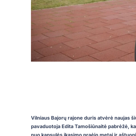
Vilniaus Bajorų rajone duris atvėrė naujas ši
pavaduotoja Edita Tamošiūnaitė pabrėžė, kad
nuo kapsulės įkasimo praėjo metai ir aštuon