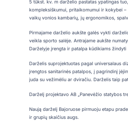
5 tūkst. kv. m darželio pastatas ypatingas tu
kompleksiškumui, pritaikomumui ir kokybei – n
vaikų vonios kambarių, jų ergonomikos, spalv
Pirmajame darželio aukšte galės vykti darželi
veikla sporto salėje. Antrajame aukšte numaty
Darželyje įrengta ir patalpa kūdikiams žindyti
Darželis suprojektuotas pagal universalaus diz
įrengtos sanitarinės patalpos, į pagrindinį įė
juda su vežimėliu ar dviračiu. Darželis taip pat
Darželį projektavo AB „Panevėžio statybos tre
Naują darželį Bajoruose pirmuoju etapu praded
ir grupių skaičius augs.