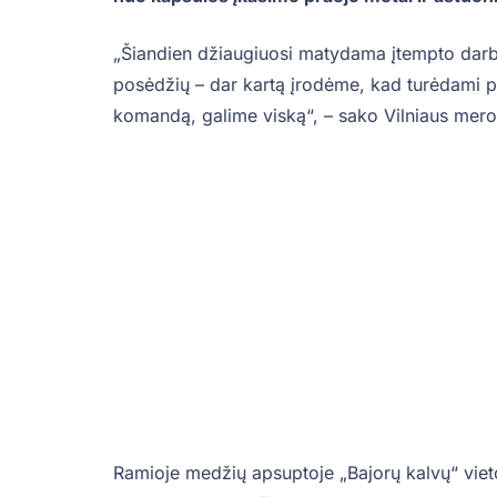
„Šiandien džiaugiuosi matydama įtempto darb
posėdžių – dar kartą įrodėme, kad turėdami pr
komandą, galime viską“, – sako Vilniaus mero
Ramioje medžių apsuptoje „Bajorų kalvų“ vieto