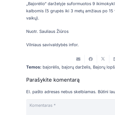
„Bajorėlio“ darželyje suformuotos 9 ikimokykl
kalbomis (5 grupės iki 3 metų amžiaus po 15 
vaikų).
Nuotr. Sauliaus Žiūros
Vilniaus savivaldybės infor.
Temos:
bajorėlis
,
bajorų darželis
,
Bajorų lopš
Parašykite komentarą
El. pašto adresas nebus skelbiamas.
Būtini la