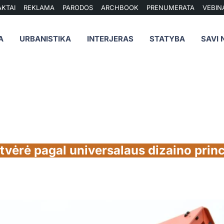
KTAI
REKLAMA
PARODOS
ARCHBOOK
PRENUMERATA
VEBIN
A
URBANISTIKA
INTERJERAS
STATYBA
SAVI 
atvėrė pagal universalaus dizaino prin