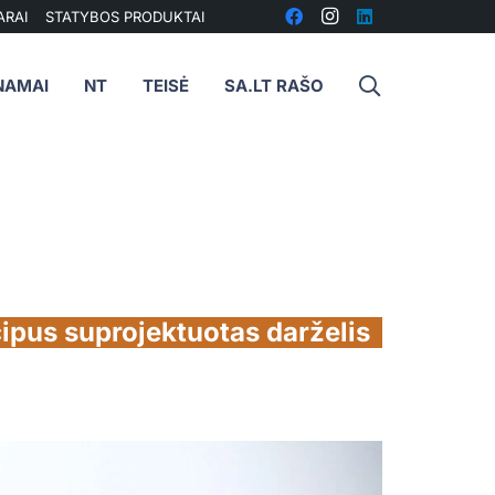
ARAI
STATYBOS PRODUKTAI
NAMAI
NT
TEISĖ
SA.LT RAŠO
cipus suprojektuotas darželis