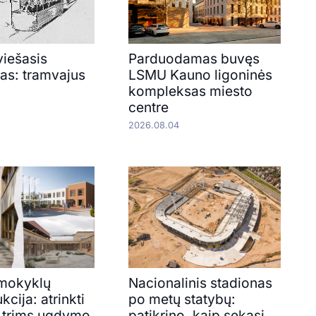
viešasis
Parduodamas buvęs
tas: tramvajus
LSMU Kauno ligoninės
kompleksas miesto
centre
2026.08.04
 mokyklų
Nacionalinis stadionas
kcija: atrinkti
po metų statybų:
 trims ugdymo
patikrino, kaip sekasi