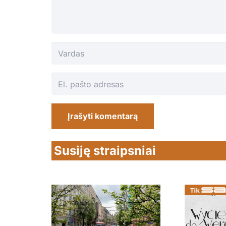
Įrašyti komentarą
Susiję straipsniai