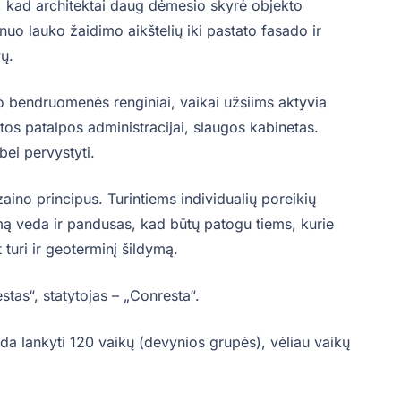
o, kad architektai daug dėmesio skyrė objekto
uo lauko žaidimo aikštelių iki pastato fasado ir
ų.
o bendruomenės renginiai, vaikai užsiims aktyvia
tos patalpos administracijai, slaugos kabinetas.
 bei pervystyti.
aino principus. Turintiems individualių poreikių
jimą veda ir pandusas, kad būtų patogu tiems, kurie
 turi ir geoterminį šildymą.
stas“, statytojas – „Conresta“.
a lankyti 120 vaikų (devynios grupės), vėliau vaikų