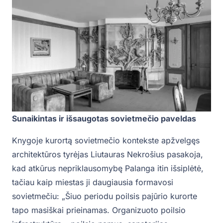
Sunaikintas ir išsaugotas sovietmečio paveldas
Knygoje kurortą sovietmečio kontekste apžvelgęs
architektūros tyrėjas Liutauras Nekrošius pasakoja,
kad atkūrus nepriklausomybę Palanga itin išsiplėtė,
tačiau kaip miestas ji daugiausia formavosi
sovietmečiu: „Šiuo periodu poilsis pajūrio kurorte
tapo masiškai prieinamas. Organizuoto poilsio