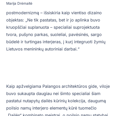
Marija Drėmaitė
postmodernizmą – išsiskiria kaip vientiso dizaino
objektas: „Ne tik pastatas, bet ir jo aplinka buvo
kruopščiai suplanuota – specialiai suprojektuota
tvora, pušyno parkas, suoleliai, pavėsinės, sargo
būdelė ir turtingas interjeras, į kurį integruoti žymių
Lietuvos menininkų autoriniai darbai.“
Kaip apžvelgiama Palangos architektūros gide, viloje
buvo sukaupta daugiau nei šimto specialiai šiam
pastatui nutapytų dailės kūrinių kolekcija, daugumą
poilsio namų interjero elementų kūrė tuomečio
„Dailės“ kombinato meistrai, o poilsio namų statybai