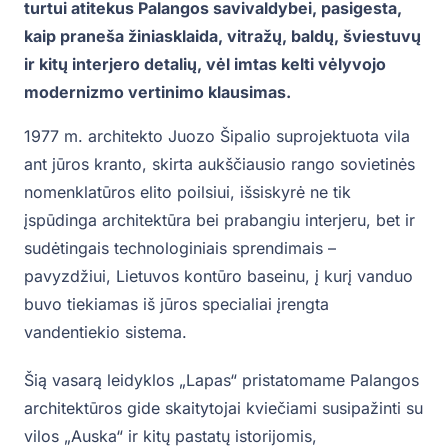
turtui atitekus Palangos savivaldybei, pasigesta,
kaip praneša žiniasklaida, vitražų, baldų, šviestuvų
ir kitų interjero detalių, vėl imtas kelti vėlyvojo
modernizmo vertinimo klausimas.
1977 m. architekto Juozo Šipalio suprojektuota vila
ant jūros kranto, skirta aukščiausio rango sovietinės
nomenklatūros elito poilsiui, išsiskyrė ne tik
įspūdinga architektūra bei prabangiu interjeru, bet ir
sudėtingais technologiniais sprendimais –
pavyzdžiui, Lietuvos kontūro baseinu, į kurį vanduo
buvo tiekiamas iš jūros specialiai įrengta
vandentiekio sistema.
Šią vasarą leidyklos „Lapas“ pristatomame Palangos
architektūros gide skaitytojai kviečiami susipažinti su
vilos „Auska“ ir kitų pastatų istorijomis,