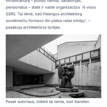
infrastruktūrą – poilsio namus, sanatorijas,
pensionatus – statė ir valdė organizacijos iš visos
SSRS. Tai lėmė, kad Palangos architektūrą
sovietmečiu formavo itin platus ratas kūrėjų“, –
pasakoja architektūros tyrėjas.
Pasak autoriaus, būtent tai lemia, kad šiandien