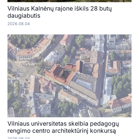
Vilniaus Kalnėnų rajone iškils 28 butų
daugiabutis
2026.08.04
Vilniaus universitetas skelbia pedagogų
rengimo centro architektūrinį konkursą
2026.08.03