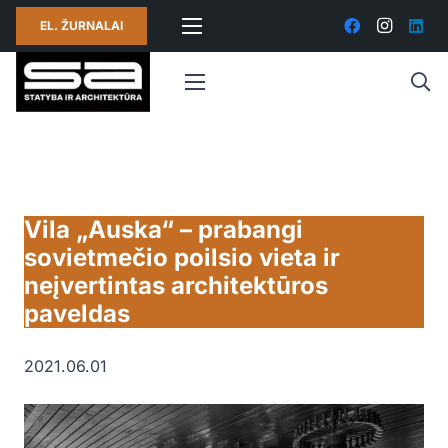
EL. ŽURNALAI
Vila „Auska“ – prabangi
sovietmečio poilsio vieta ir
neįvertintas architektūros
paveldas
2021.06.01