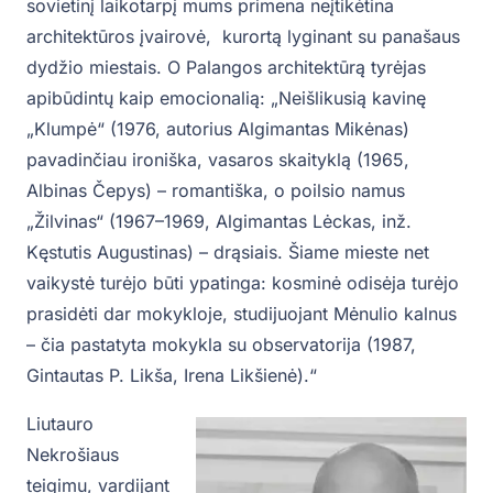
sovietinį laikotarpį mums primena neįtikėtina
architektūros įvairovė, kurortą lyginant su panašaus
dydžio miestais. O Palangos architektūrą tyrėjas
apibūdintų kaip emocionalią: „Neišlikusią kavinę
„Klumpė“ (1976, autorius Algimantas Mikėnas)
pavadinčiau ironiška, vasaros skaityklą (1965,
Albinas Čepys) – romantiška, o poilsio namus
„Žilvinas“ (1967–1969, Algimantas Lėckas, inž.
Kęstutis Augustinas) – drąsiais. Šiame mieste net
vaikystė turėjo būti ypatinga: kosminė odisėja turėjo
prasidėti dar mokykloje, studijuojant Mėnulio kalnus
– čia pastatyta mokykla su observatorija (1987,
Gintautas P. Likša, Irena Likšienė).“
Liutauro
Nekrošiaus
teigimu, vardijant