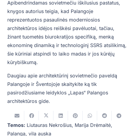
Apibendrindamas sovietmečiu iškilusius pastatus,
knygos autorius teigia, kad Palangoje
reprezentuotos pasaulinės moderniosios
architektūros idėjos reiškėsi pavėluotai, tačiau,
žinant tuometės biurokratijos specifiką, menką
ekonominę dinamiką ir technologinį SSRS atsilikimą,
šie kūriniai atspindi to laiko madas ir jos kūrėjų
kūrybiškumą.
Daugiau apie architektūrinį sovietmečio paveldą
Palangoje ir Šventojoje skaitykite ką tik
pasirodžiusiame leidyklos „Lapas“ Palangos
architektūros gide.
Temos:
Liutauras Nekrošius
,
Marija Drėmaitė
,
Palanga
,
vila auska