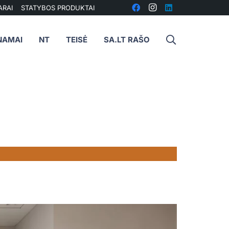
ARAI
STATYBOS PRODUKTAI
NAMAI
NT
TEISĖ
SA.LT RAŠO