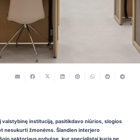
s į valstybinę instituciją, pasitikdavo niūrios, slogios
 net nesukurti žmonėms. Šiandien interjero
ojo sektoriaus erdvėse, kur specialistai kuria ne