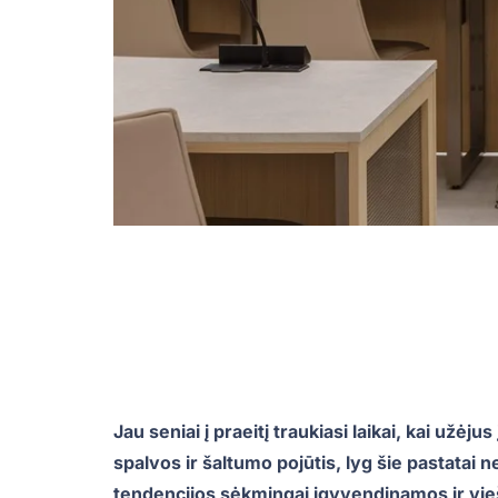
Jau seniai į praeitį traukiasi laikai, kai užėju
spalvos ir šaltumo pojūtis, lyg šie pastatai
tendencijos sėkmingai įgyvendinamos ir vieš