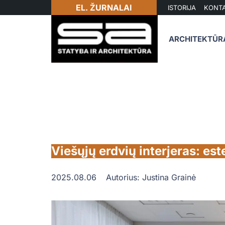
EL. ŽURNALAI
ISTORIJA
KONTA
ARCHITEKTŪR
Viešųjų erdvių interjeras: este
2025.08.06
Autorius:
Justina Grainė