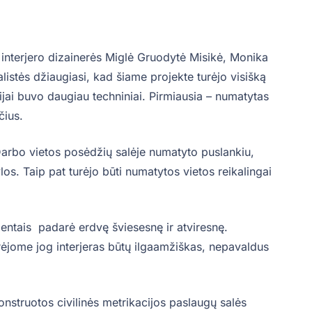
“ interjero dizainerės Miglė Gruodytė Misikė, Monika
listės džiaugiasi, kad šiame projekte turėjo visišką
rijai buvo daugiau techniniai. Pirmiausia – numatytas
čius.
 Darbo vietos posėdžių salėje numatyto puslankiu,
os. Taip pat turėjo būti numatytos vietos reikalingai
entais padarė erdvę šviesesnę ir atviresnę.
orėjome jog interjeras būtų ilgaamžiškas, nepavaldus
onstruotos civilinės metrikacijos paslaugų salės