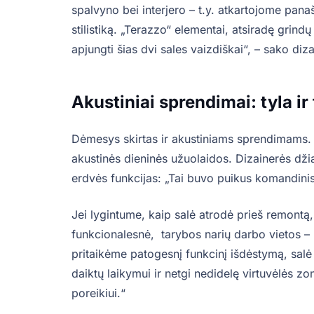
spalvyno bei interjero – t.y. atkartojome pan
stilistiką. „Terazzo“ elementai, atsiradę grind
apjungti šias dvi sales vaizdiškai“, – sako diz
Akustiniai sprendimai: tyla ir
Dėmesys skirtas ir akustiniams sprendimams. 
akustinės dieninės užuolaidos. Dizainerės džia
erdvės funkcijas: „Tai buvo puikus komandini
Jei lygintume, kaip salė atrodė prieš remontą
funkcionalesnė, tarybos narių darbo vietos 
pritaikėme patogesnį funkcinį išdėstymą, sal
daiktų laikymui ir netgi nedidelę virtuvėlės zo
poreikiui.“