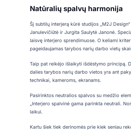
Natūralių spalvų harmonija
Šį subtilų interjerą kūrė studijos „M2J Design
Janulevičiūtė ir Jurgita Saulytė Janonė. Specia
laisvę interjero sprendimuose. O keliami krite
pageidaujamas tarybos narių darbo vietų skai
Taip pat reikėjo išlaikyti išdėstymo principą.
dalies tarybos narių darbo vietos yra ant pakyl
technikai, kameroms, ekranams.
Pasirinktos neutralios spalvos su medžio elem
„Interjero spalvinė gama parinkta neutrali. N
laikui.
Kartu šiek tiek derinomės prie kiek seniau rek