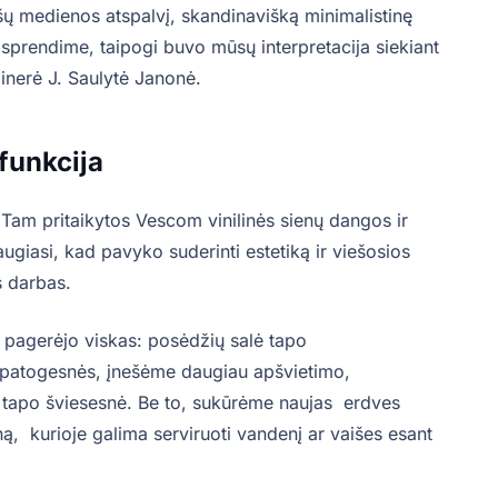
ašų medienos atspalvį, skandinavišką minimalistinę
ų sprendime, taipogi buvo mūsų interpretacija siekiant
ainerė J. Saulytė Janonė.
 funkcija
Tam pritaikytos Vescom vinilinės sienų dangos ir
ugiasi, kad pavyko suderinti estetiką ir viešosios
s darbas.
, pagerėjo viskas: posėdžių salė tapo
– patogesnės, įnešėme daugiau apšvietimo,
ė tapo šviesesnė. Be to, sukūrėme naujas erdves
ną, kurioje galima serviruoti vandenį ar vaišes esant