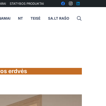
ARAI
STATYBOS PRODUKTAI
NAMAI
NT
TEISĖ
SA.LT RAŠO
vos erdvės