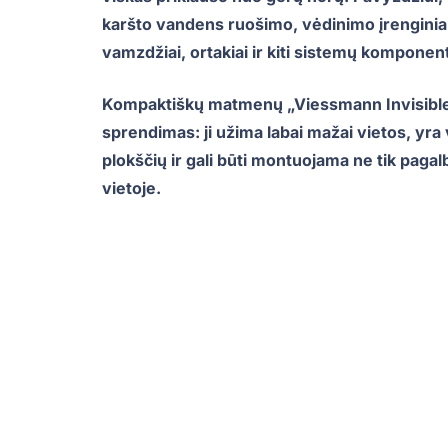
karšto vandens ruošimo, vėdinimo įrenginiai
vamzdžiai, ortakiai ir kiti sistemų komponent
Kompaktiškų matmenų „Viessmann Invisible“ 
sprendimas: ji užima labai mažai vietos, yr
plokščių ir gali būti montuojama ne tik pagalb
vietoje.