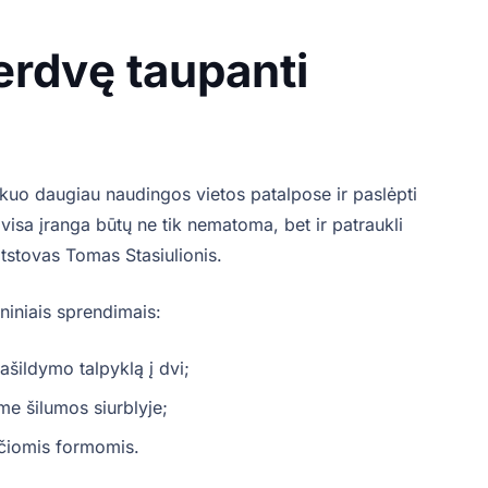
erdvę taupanti
 kuo daugiau naudingos vietos patalpose ir paslėpti
 visa įranga būtų ne tik nematoma, bet ir patraukli
tstovas Tomas Stasiulionis.
niniais sprendimais:
ašildymo talpyklą į dvi;
me šilumos siurblyje;
ščiomis formomis.