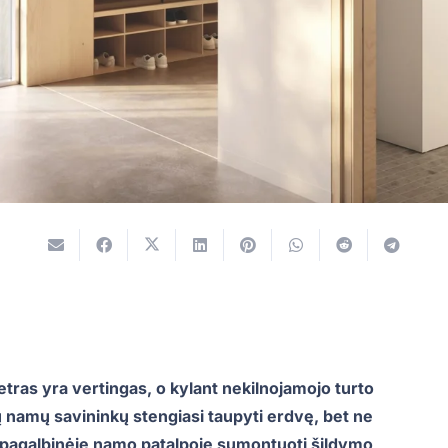
ras yra vertingas, o kylant nekilnojamojo turto
ų namų savininkų stengiasi taupyti erdvę, bet ne
 pagalbinėje namo patalpoje sumontuoti šildymo,