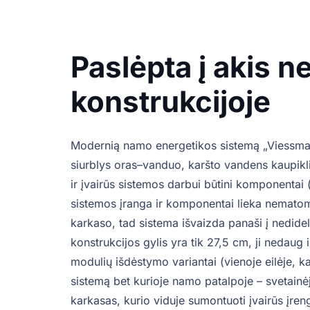
Paslėpta į akis n
konstrukcijoje
Modernią namo energetikos sistemą „Viessmann
siurblys oras–vanduo, karšto vandens kaupikl
ir įvairūs sistemos darbui būtini komponentai (
sistemos įranga ir komponentai lieka nematom
karkaso, tad sistema išvaizda panaši į nedidel
konstrukcijos gylis yra tik 27,5 cm, ji nedaug iš
modulių išdėstymo variantai (vienoje eilėje, ka
sistemą bet kurioje namo patalpoje – svetainėje
karkasas, kurio viduje sumontuoti įvairūs įren