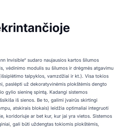
ekrintančioje
 Invisible“ sudaro naujausios kartos šilumos
is, vėdinimo modulis su šilumos ir drėgmės atgavimu
išsiplėtimo talpyklos, vamzdžiai ir kt.). Visa tokios
i, paslėpti už dekoratyvinėmis plokštėmis dengto
io gylio sieninę spintą. Kadangi sistemos
sikiša iš sienos. Be to, galimi įvairūs skirtingi
mpu, atskirais blokais) leidžia optimaliai integruoti
, koridoriuje ar bet kur, kur jai yra vietos. Sistemos
giniai, gali būti uždengtas tokiomis plokštėmis,