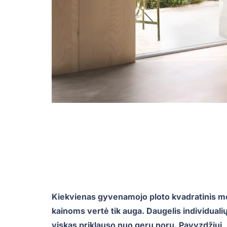
Kiekvienas gyvenamojo ploto kvadratinis met
kainoms vertė tik auga. Daugelis individuali
viskas priklauso nuo gerų norų. Pavyzdžiui,