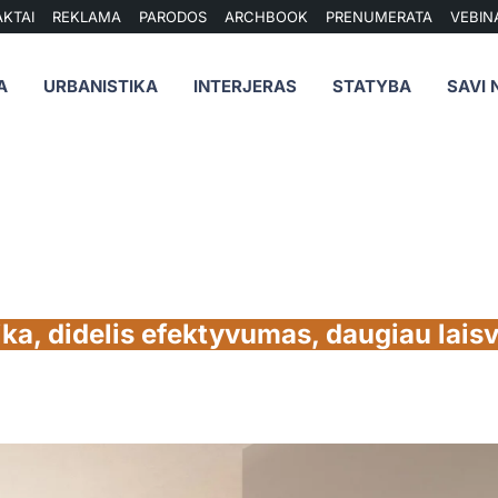
KTAI
REKLAMA
PARODOS
ARCHBOOK
PRENUMERATA
VEBIN
A
URBANISTIKA
INTERJERAS
STATYBA
SAVI 
ika, didelis efektyvumas, daugiau lais