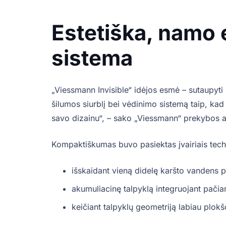
Estetiška, namo 
sistema
„Viessmann Invisible“ idėjos esmė – sutaupyti
šilumos siurblį bei vėdinimo sistemą taip, kad
savo dizainu“, – sako „Viessmann“ prekybos a
Kompaktiškumas buvo pasiektas įvairiais tech
išskaidant vieną didelę karšto vandens p
akumuliacinę talpyklą integruojant pačia
keičiant talpyklų geometriją labiau plok