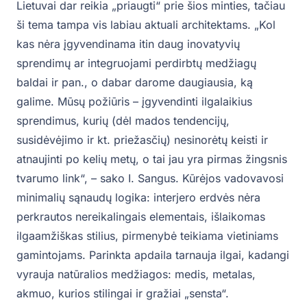
Lietuvai dar reikia „priaugti“ prie šios minties, tačiau
ši tema tampa vis labiau aktuali architektams. „Kol
kas nėra įgyvendinama itin daug inovatyvių
sprendimų ar integruojami perdirbtų medžiagų
baldai ir pan., o dabar darome daugiausia, ką
galime. Mūsų požiūris – įgyvendinti ilgalaikius
sprendimus, kurių (dėl mados tendencijų,
susidėvėjimo ir kt. priežasčių) nesinorėtų keisti ir
atnaujinti po kelių metų, o tai jau yra pirmas žingsnis
tvarumo link“, – sako I. Sangus. Kūrėjos vadovavosi
minimalių sąnaudų logika: interjero erdvės nėra
perkrautos nereikalingais elementais, išlaikomas
ilgaamžiškas stilius, pirmenybė teikiama vietiniams
gamintojams. Parinkta apdaila tarnauja ilgai, kadangi
vyrauja natūralios medžiagos: medis, metalas,
akmuo, kurios stilingai ir gražiai „sensta“.