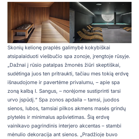
Skonių kelionę praplės galimybė kokybiškai
atsipalaiduoti viešbučio spa zonoje, įrengtoje rūsyje.
„Dažnai į rūsio patalpas žmonės žiūri skeptiškai,
sudėtinga juos ten pritraukti, tačiau mes tokią erdvę
išnaudojome ir pavertėme privalumu, – apie spa
zoną kalbą I. Sangus, – norėjome sustiprinti tarsi
urvo įspūdį.“ Spa zonos apdaila – tamsi, juodos
sienos, lubos, tamsiai pilkos akmens masės grindų
plytelės ir minimalus apšvietimas. Šią erdvę
vainikavo pagrindinis interjero akcentas – stambi
mėnulio dekoracija ant sienos. „Pradžioje buvo