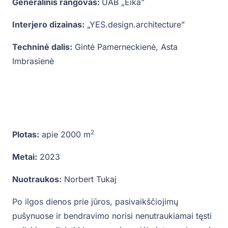
Generalinis rangovas:
UAB „Eika”
Interjero dizainas:
„YES.design.architecture”
Techninė dalis:
Gintė Pamerneckienė, Asta
Imbrasienė
2
Plotas:
apie 2000 m
Metai:
2023
Nuotraukos:
Norbert Tukaj
Po ilgos dienos prie jūros, pasivaikščiojimų
pušynuose ir bendravimo norisi nenutraukiamai tęsti