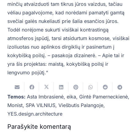
minčių atvaizduoti tam tikrus jūros vaizdus, tačiau
vėliau pagalvojome, kad norėdami pamatyti gamtą
svečiai galės nukeliauti prie šalia esančios jūros.
Todėl norėjome sukurti visiškai kontrastingą
atmosferos įspūdį, tarsi atsidurtum kosmose, visiškai
izoliuotas nuo aplinkos dirgiklių ir pasinertum į
kokybišką poilsį. – pasakoja dizainerė. – Apie tai ir
yra šis projektas: maistą, kokybišką poilsį ir
lengvumo pojūtį.“
Temos:
Asta Imbrasienė
,
eika
,
Gintė Pamerneckienė
,
Monist
,
SPA VILNIUS
,
Viešbutis Palangoje
,
YES.design.architecture
Parašykite komentarą