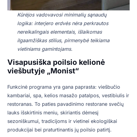
Kūrėjos vadovavosi minimalių sąnaudų
logika: interjero erdvės nėra perkrautos
nereikalingais elementais, išlaikomas
ilgaamžiškas stilius, pirmenybė teikiama
vietiniams gamintojams.
Visapusiška poilsio kelionė
viešbutyje „Monist“
Funkcinė programa yra gana paprasta: viešbučio
kambariai, spa, kelios masažo patalpos, vestibiulis ir
restoranas. To paties pavadinimo restorane svečių
lauks išskirtinis meniu, skiriantis dėmesį
sezoniškumui, tradicijoms ir vietinei ekologiškai
produkcijai bei praturtinantis jų poilsio patirtį.