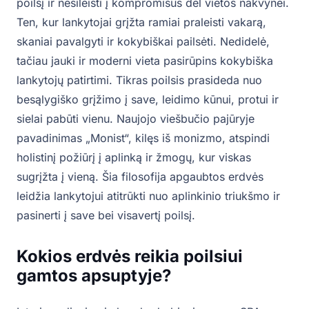
poilsį ir nesileisti į kompromisus dėl vietos nakvynei.
Ten, kur lankytojai grįžta ramiai praleisti vakarą,
skaniai pavalgyti ir kokybiškai pailsėti. Nedidelė,
tačiau jauki ir moderni vieta pasirūpins kokybiška
lankytojų patirtimi. Tikras poilsis prasideda nuo
besąlygiško grįžimo į save, leidimo kūnui, protui ir
sielai pabūti vienu. Naujojo viešbučio pajūryje
pavadinimas „Monist“, kilęs iš monizmo, atspindi
holistinį požiūrį į aplinką ir žmogų, kur viskas
sugrįžta į vieną. Šia filosofija apgaubtos erdvės
leidžia lankytojui atitrūkti nuo aplinkinio triukšmo ir
pasinerti į save bei visavertį poilsį.
Kokios erdvės reikia poilsiui
gamtos apsuptyje?