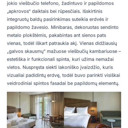
jokio viešbučio telefono, žadintuvo ir papildomos
„apkrovos“ daiktais bei rūpesčiais. Išskirtinis
integruotų baldų pasirinkimas suteikia erdvės ir
papildomo žavesio. Minibaras, dekoruotas sendinto
metalo plokštėmis, pakabintas ant sienos pats
vienas, todėl iškart patraukia akį. Vienas didžiausių
„galvos skausmų“ mažuose viešbučių kambariuose –
estetiška ir funkcionali spinta, kuri užima nemažai
vietos. Nuspręsta siekti lakoniško įvaizdžio, kuris
vizualiai padidintų erdvę, todėl buvo parinkti visiškai
veidrodiniai spintos fasadai be papildomų elementų.