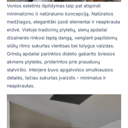
Vonios estetinis išpildymas taip pat atspindi
minimalizmo ir natūralumo koncepciją. Natūralios
medžiagos, elegantiški juodi elementai ir neapkrauta
erdvė. Vietoje tradicinių plytelių, sienų apdailai
dizainerės rinkosi teptą dangą, vengiant papildomų
siūlių ritmo sukurtas vientisas bei tolygus vaizdas.
Grindų apdailai parinktos didelio gabarito šviesios
akmens plytelės, priderintos prie praustuvų
stalviršio. Interjere buvo apgalvotos smulkiausios
detalės, tačiau sukurtas įvaizdis – minimalus ir
neapkrautas.