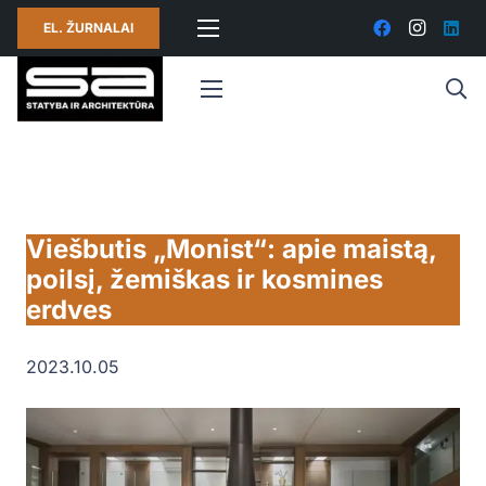
EL. ŽURNALAI
Viešbutis „Monist“: apie maistą,
poilsį, žemiškas ir kosmines
erdves
2023.10.05