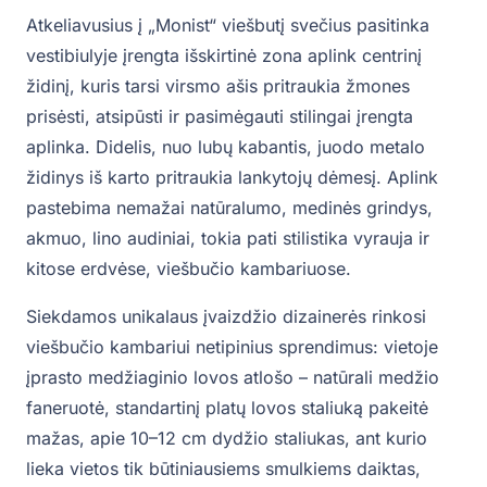
Atkeliavusius į „Monist“ viešbutį svečius pasitinka
vestibiulyje įrengta išskirtinė zona aplink centrinį
židinį, kuris tarsi virsmo ašis pritraukia žmones
prisėsti, atsipūsti ir pasimėgauti stilingai įrengta
aplinka. Didelis, nuo lubų kabantis, juodo metalo
židinys iš karto pritraukia lankytojų dėmesį. Aplink
pastebima nemažai natūralumo, medinės grindys,
akmuo, lino audiniai, tokia pati stilistika vyrauja ir
kitose erdvėse, viešbučio kambariuose.
Siekdamos unikalaus įvaizdžio dizainerės rinkosi
viešbučio kambariui netipinius sprendimus: vietoje
įprasto medžiaginio lovos atlošo – natūrali medžio
faneruotė, standartinį platų lovos staliuką pakeitė
mažas, apie 10–12 cm dydžio staliukas, ant kurio
lieka vietos tik būtiniausiems smulkiems daiktas,