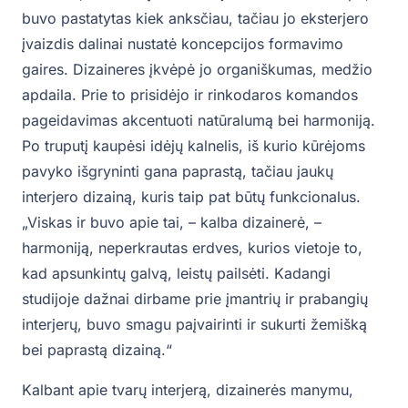
buvo pastatytas kiek anksčiau, tačiau jo eksterjero
įvaizdis dalinai nustatė koncepcijos formavimo
gaires. Dizaineres įkvėpė jo organiškumas, medžio
apdaila. Prie to prisidėjo ir rinkodaros komandos
pageidavimas akcentuoti natūralumą bei harmoniją.
Po truputį kaupėsi idėjų kalnelis, iš kurio kūrėjoms
pavyko išgryninti gana paprastą, tačiau jaukų
interjero dizainą, kuris taip pat būtų funkcionalus.
„Viskas ir buvo apie tai, – kalba dizainerė, –
harmoniją, neperkrautas erdves, kurios vietoje to,
kad apsunkintų galvą, leistų pailsėti. Kadangi
studijoje dažnai dirbame prie įmantrių ir prabangių
interjerų, buvo smagu paįvairinti ir sukurti žemišką
bei paprastą dizainą.“
Kalbant apie tvarų interjerą, dizainerės manymu,