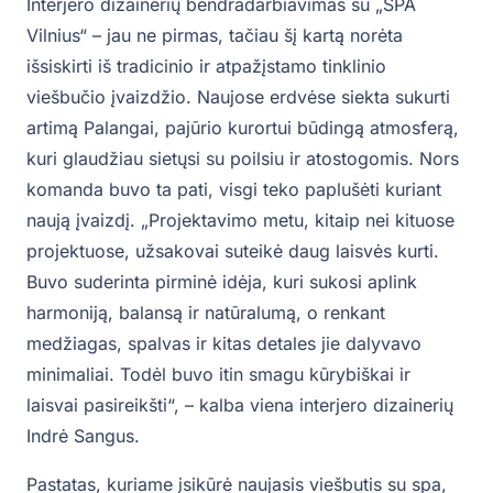
Interjero dizainerių bendradarbiavimas su „SPA
Vilnius“ – jau ne pirmas, tačiau šį kartą norėta
išsiskirti iš tradicinio ir atpažįstamo tinklinio
viešbučio įvaizdžio. Naujose erdvėse siekta sukurti
artimą Palangai, pajūrio kurortui būdingą atmosferą,
kuri glaudžiau sietųsi su poilsiu ir atostogomis. Nors
komanda buvo ta pati, visgi teko paplušėti kuriant
naują įvaizdį. „Projektavimo metu, kitaip nei kituose
projektuose, užsakovai suteikė daug laisvės kurti.
Buvo suderinta pirminė idėja, kuri sukosi aplink
harmoniją, balansą ir natūralumą, o renkant
medžiagas, spalvas ir kitas detales jie dalyvavo
minimaliai. Todėl buvo itin smagu kūrybiškai ir
laisvai pasireikšti“, – kalba viena interjero dizainerių
Indrė Sangus.
Pastatas, kuriame įsikūrė naujasis viešbutis su spa,