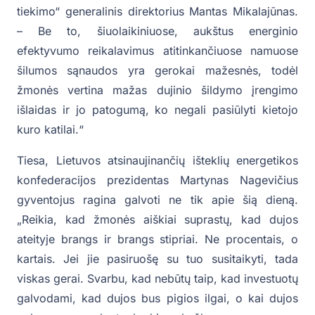
tiekimo“ generalinis direktorius Mantas Mikalajūnas.
– Be to, šiuolaikiniuose, aukštus energinio
efektyvumo reikalavimus atitinkančiuose namuose
šilumos sąnaudos yra gerokai mažesnės, todėl
žmonės vertina mažas dujinio šildymo įrengimo
išlaidas ir jo patogumą, ko negali pasiūlyti kietojo
kuro katilai.“
Tiesa, Lietuvos atsinaujinančių išteklių energetikos
konfederacijos prezidentas Martynas Nagevičius
gyventojus ragina galvoti ne tik apie šią dieną.
„Reikia, kad žmonės aiškiai suprastų, kad dujos
ateityje brangs ir brangs stipriai. Ne procentais, o
kartais. Jei jie pasiruošę su tuo susitaikyti, tada
viskas gerai. Svarbu, kad nebūtų taip, kad investuotų
galvodami, kad du
jos bus pigios ilgai, o kai dujos