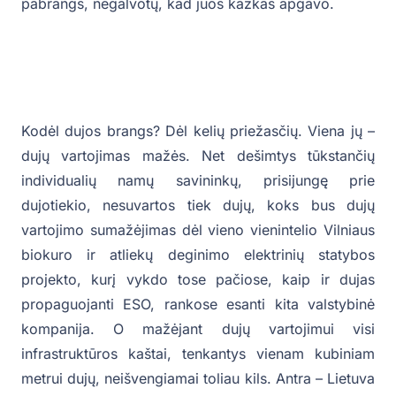
pabrangs, negalvotų, kad juos kažkas apgavo.
Kodėl dujos brangs? Dėl kelių priežasčių. Viena jų –
dujų vartojimas mažės. Net dešimtys tūkstančių
individualių namų savininkų, prisijungę prie
dujotiekio, nesuvartos tiek dujų, koks bus dujų
vartojimo sumažėjimas dėl vieno vienintelio Vilniaus
biokuro ir atliekų deginimo elektrinių statybos
projekto, kurį vykdo tose pačiose, kaip ir dujas
propaguojanti ESO, rankose esanti kita valstybinė
kompanija. O mažėjant dujų vartojimui visi
infrastruktūros kaštai, tenkantys vienam kubiniam
metrui dujų, neišvengiamai toliau kils. Antra – Lietuva