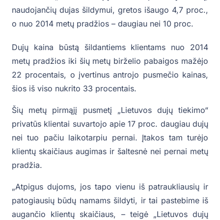
naudojančių dujas šildymui, gretos išaugo 4,7 proc.,
o nuo 2014 metų pradžios – daugiau nei 10 proc.
Dujų kaina būstą šildantiems klientams nuo 2014
metų pradžios iki šių metų birželio pabaigos mažėjo
22 procentais, o įvertinus antrojo pusmečio kainas,
šios iš viso nukrito 33 procentais.
Šių metų pirmąjį pusmetį „Lietuvos dujų tiekimo“
privatūs klientai suvartojo apie 17 proc. daugiau dujų
nei tuo pačiu laikotarpiu pernai. Įtakos tam turėjo
klientų skaičiaus augimas ir šaltesnė nei pernai metų
pradžia.
„Atpigus dujoms, jos tapo vienu iš patraukliausių ir
patogiausių būdų namams šildyti, ir tai pastebime iš
augančio klientų skaičiaus, – teigė „Lietuvos dujų