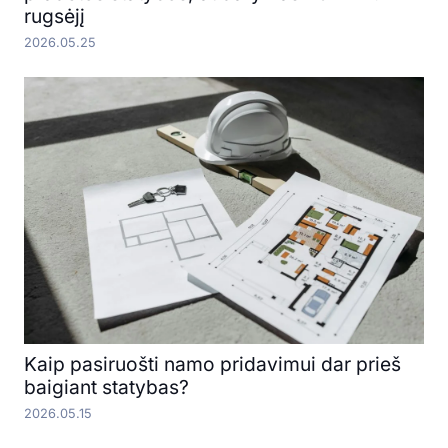
rugsėjį
2026.05.25
Kaip pasiruošti namo pridavimui dar prieš
baigiant statybas?
2026.05.15