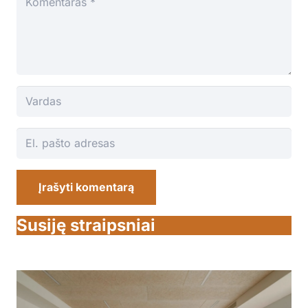
Įrašyti komentarą
Susiję straipsniai