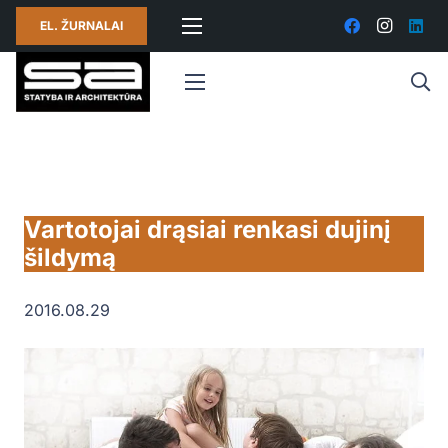
EL. ŽURNALAI
Vartotojai drąsiai renkasi dujinį
šildymą
2016.08.29