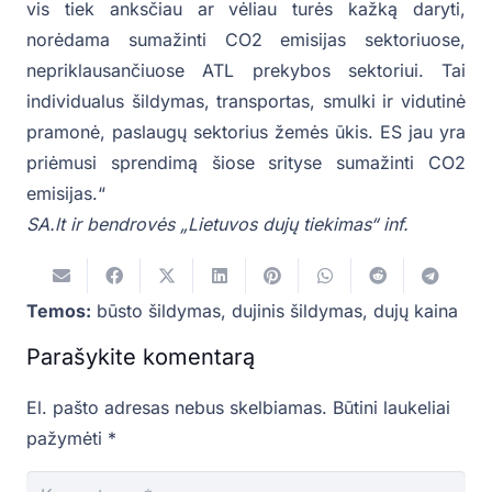
vis tiek anksčiau ar vėliau turės kažką daryti,
norėdama sumažinti CO2 emisijas sektoriuose,
nepriklausančiuose ATL prekybos sektoriui. Tai
individualus šildymas, transportas, smulki ir vidutinė
pramonė, paslaugų sektorius žemės ūkis. ES jau yra
priėmusi sprendimą šiose srityse sumažinti CO2
emisijas.“
SA.lt ir bendrovės „Lietuvos dujų tiekimas“ inf.
Temos:
būsto šildymas
,
dujinis šildymas
,
dujų kaina
Parašykite komentarą
El. pašto adresas nebus skelbiamas.
Būtini laukeliai
pažymėti
*