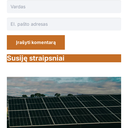
Įrašyti komentarą
Susiję straipsniai