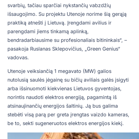
svarbių, tačiau sparčiai nykstančių vabzdžių
išsaugojimo. Su projektu Utenoje norime šią gerąją
praktiką atnešti į Lietuvą. Įrengdami avilius ir
parengdami jiems tinkamą aplinką,
bendradarbiausime su profesionaliais bitininkais“, –
pasakoja Ruslanas Sklepovičius, „Green Genius“
vadovas.
Utenoje veiksiančią 1 megavato (MW) galios
nutolusią saulės jėgainę su bičių aviliais galės įsigyti
arba išsinuomoti kiekvienas Lietuvos gyventojas,
norintis naudoti elektros energiją, pagamintą iš
atsinaujinančių energijos šaltinių. Ją bus galima
stebėti visą parą per greta įrengtas vaizdo kameras,
be to, sekti sugeneruotos elektros energijos kiekį.