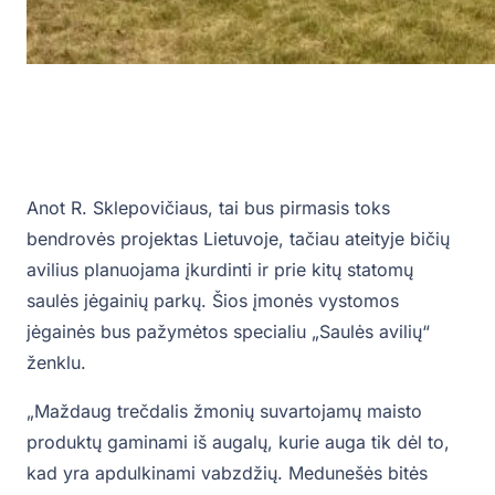
Anot R. Sklepovičiaus, tai bus pirmasis toks
bendrovės projektas Lietuvoje, tačiau ateityje bičių
avilius planuojama įkurdinti ir prie kitų statomų
saulės jėgainių parkų. Šios įmonės vystomos
jėgainės bus pažymėtos specialiu „Saulės avilių“
ženklu.
„Maždaug trečdalis žmonių suvartojamų maisto
produktų gaminami iš augalų, kurie auga tik dėl to,
kad yra apdulkinami vabzdžių. Medunešės bitės