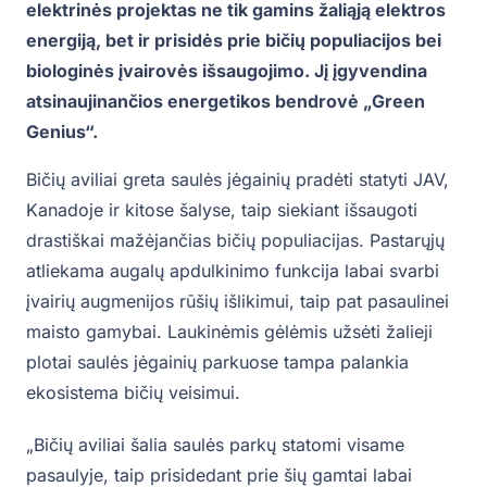
elektrinės projektas ne tik gamins žaliąją elektros
energiją, bet ir prisidės prie bičių populiacijos bei
biologinės įvairovės išsaugojimo. Jį įgyvendina
atsinaujinančios energetikos bendrovė „Green
Genius“.
Bičių aviliai greta saulės jėgainių pradėti statyti JAV,
Kanadoje ir kitose šalyse, taip siekiant išsaugoti
drastiškai mažėjančias bičių populiacijas. Pastarųjų
atliekama augalų apdulkinimo funkcija labai svarbi
įvairių augmenijos rūšių išlikimui, taip pat pasaulinei
maisto gamybai. Laukinėmis gėlėmis užsėti žalieji
plotai saulės jėgainių parkuose tampa palankia
ekosistema bičių veisimui.
„Bičių aviliai šalia saulės parkų statomi visame
pasaulyje, taip prisidedant prie šių gamtai labai