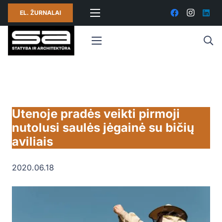
EL. ŽURNALAI
Utenoje pradės veikti pirmoji
nutolusi saulės jėgainė su bičių
aviliais
2020.06.18