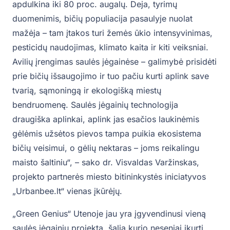
apdulkina iki 80 proc. augalų. Deja, tyrimų
duomenimis, bičių populiacija pasaulyje nuolat
mažėja – tam įtakos turi žemės ūkio intensyvinimas,
pesticidų naudojimas, klimato kaita ir kiti veiksniai.
Avilių įrengimas saulės jėgainėse – galimybė prisidėti
prie bičių išsaugojimo ir tuo pačiu kurti aplink save
tvarią, sąmoningą ir ekologišką miestų
bendruomenę. Saulės jėgainių technologija
draugiška aplinkai, aplink jas esačios laukinėmis
gėlėmis užsėtos pievos tampa puikia ekosistema
bičių veisimui, o gėlių nektaras – joms reikalingu
maisto šaltiniu“, – sako dr. Visvaldas Varžinskas,
projekto partnerės miesto bitininkystės iniciatyvos
„Urbanbee.lt“ vienas įkūrėjų.
„Green Genius“ Utenoje jau yra įgyvendinusi vieną
saulės jėgainių projektą, šalia kurio neseniai įkurti