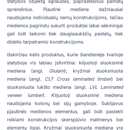
statybos objektą sąnaudas, paprastesnius pamatų
sprendinius. Pjautinė mediena dažniausiai
naudojama individualių namų konstrukcijoms, tačiau
medienos pagrindu sukurti produktai labai sėkmingai
gali būti taikomi tiek daugiaaukščių pastatų, tiek
didelio tarpatramio konstrukcijoms.
Išskirčiau kelis produktus, kurie šiandienėje tvarioje
statyboje vis labiau įsitvirtina: klijuotoji sluoksninė
mediena (angl.
Glulam
); kryžmai sluoksniuota
mediena (angl.
CLT Cross laminated timber
) bei
sluoksniuota lukšto mediena (angl.
LVL Laminated
veneer lumber
). Klijuotoji sluoksninė mediena
naudojama kolonų bei sijų gamyboje. Suklijavus
pjautinės medienos elementus, gali būti pasiekti
reikiami konstrukcijos skerspjūvio matmenys bei
elementų ilgiai. Kryžmai sluoksniuota mediena yra