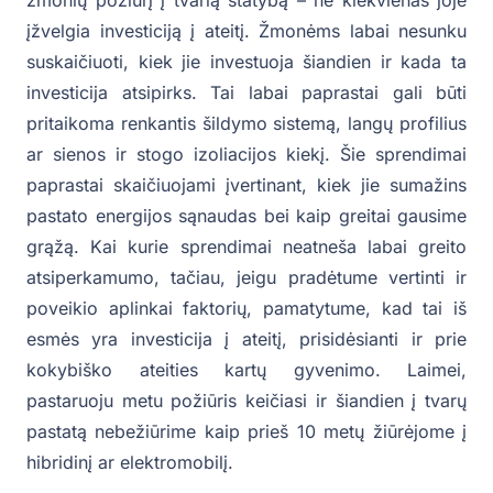
įžvelgia investiciją į ateitį. Žmonėms labai nesunku
suskaičiuoti, kiek jie investuoja šiandien ir kada ta
investicija atsipirks. Tai labai paprastai gali būti
pritaikoma renkantis šildymo sistemą, langų profilius
ar sienos ir stogo izoliacijos kiekį. Šie sprendimai
paprastai skaičiuojami įvertinant, kiek jie sumažins
pastato energijos sąnaudas bei kaip greitai gausime
grąžą. Kai kurie sprendimai neatneša labai greito
atsiperkamumo, tačiau, jeigu pradėtume vertinti ir
poveikio aplinkai faktorių, pamatytume, kad tai iš
esmės yra investicija į ateitį, prisidėsianti ir prie
kokybiško ateities kartų gyvenimo. Laimei,
pastaruoju metu požiūris keičiasi ir šiandien į tvarų
pastatą nebežiūrime kaip prieš 10 metų žiūrėjome į
hibridinį ar elektromobilį.