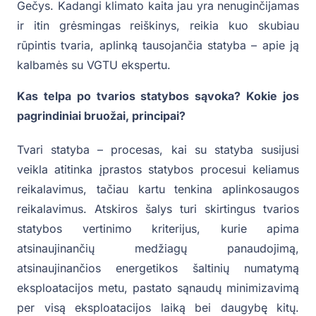
Gečys. Kadangi klimato kaita jau yra nenuginčijamas
ir itin grėsmingas reiškinys, reikia kuo skubiau
rūpintis tvaria, aplinką tausojančia statyba – apie ją
kalbamės su VGTU ekspertu.
Kas telpa po tvarios statybos sąvoka? Kokie jos
pagrindiniai bruožai, principai?
Tvari statyba – procesas, kai su statyba susijusi
veikla atitinka įprastos statybos procesui keliamus
reikalavimus, tačiau kartu tenkina aplinkosaugos
reikalavimus. Atskiros šalys turi skirtingus tvarios
statybos vertinimo kriterijus, kurie apima
atsinaujinančių medžiagų panaudojimą,
atsinaujinančios energetikos šaltinių numatymą
eksploatacijos metu, pastato sąnaudų minimizavimą
per visą eksploatacijos laiką bei daugybę kitų.