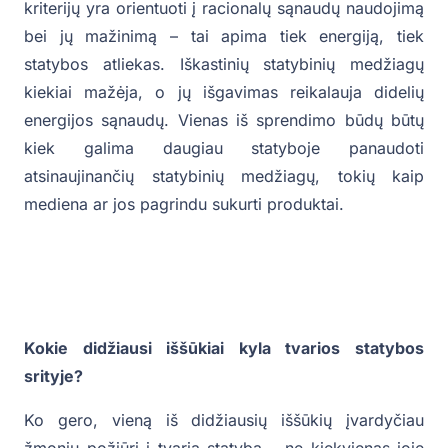
kriterijų yra orientuoti į racionalų sąnaudų naudojimą
bei jų mažinimą – tai apima tiek energiją, tiek
statybos atliekas. Iškastinių statybinių medžiagų
kiekiai mažėja, o jų išgavimas reikalauja didelių
energijos sąnaudų. Vienas iš sprendimo būdų būtų
kiek galima daugiau statyboje panaudoti
atsinaujinančių statybinių medžiagų, tokių kaip
mediena ar jos pagrindu sukurti produktai.
Kokie didžiausi iššūkiai kyla tvarios statybos
srityje?
Ko gero, vieną iš didžiausių iššūkių įvardyčiau
žmonių požiūrį į tvarią statybą – ne kiekvienas joje