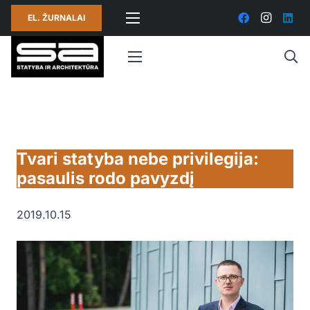
EL. ŽURNALAI
Tvari statyba nebe privilegija:
pasaulis rodo pavyzdį
2019.10.15