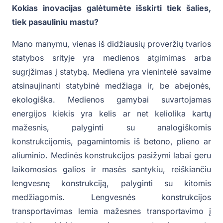
Kokias inovacijas galėtumėte išskirti tiek šalies,
tiek pasauliniu mastu?
Mano manymu, vienas iš didžiausių proveržių tvarios
statybos srityje yra medienos atgimimas arba
sugrįžimas į statybą. Mediena yra vienintelė savaime
atsinaujinanti statybinė medžiaga ir, be abejonės,
ekologiška. Medienos gamybai suvartojamas
energijos kiekis yra kelis ar net keliolika kartų
mažesnis, palyginti su analogiškomis
konstrukcijomis, pagamintomis iš betono, plieno ar
aliuminio. Medinės konstrukcijos pasižymi labai geru
laikomosios galios ir masės santykiu, reiškiančiu
lengvesnę konstrukciją, palyginti su kitomis
medžiagomis. Lengvesnės konstrukcijos
transportavimas lemia mažesnes transportavimo į