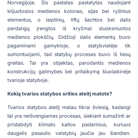
Norvegijoje. Šis pastatas pastatytas naudojant
klijuotosios medienos kolonas, sijas bei ryšinius
elementus, o laiptinių, liftų šachtos bei dalis
perdangų įrengtos iš kryžmai sluoksniuotos
medienos plokščių. Didžioji dalis elementų buvo
pagaminami gamykloje, o statybvietėje tik
sumontuojami, tad statybų procesas buvo iš tiesų
greitas. Tai yra objektas, parodantis medienos
konstrukcijų galimybes bei pritaikymą šiuolaikinėje
tvarioje statyboje.
Kokią tvarios statybos srities ateitį matote?
Tvarios statybos ateitį matau tikrai šviesią, kadangi
tai yra neišvengiamas procesas, siekiant sumažinti ar
pristabdyti klimato kaitos padarinius, kuriuos
daugelis pasaulio valstybių jaučia jau šiandien.