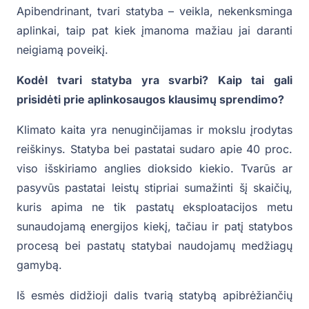
Apibendrinant, tvari statyba – veikla, nekenksminga
aplinkai, taip pat kiek įmanoma mažiau jai daranti
neigiamą poveikį.
Kodėl tvari statyba yra svarbi? Kaip tai gali
prisidėti prie aplinkosaugos klausimų sprendimo?
Klimato kaita yra nenuginčijamas ir mokslu įrodytas
reiškinys. Statyba bei pastatai sudaro apie 40 proc.
viso išskiriamo anglies dioksido kiekio. Tvarūs ar
pasyvūs pastatai leistų stipriai sumažinti šį skaičių,
kuris apima ne tik pastatų eksploatacijos metu
sunaudojamą energijos kiekį, tačiau ir patį statybos
procesą bei pastatų statybai naudojamų medžiagų
gamybą.
Iš esmės didžioji dalis tvarią statybą apibrėžiančių