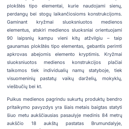
plokštės tipo elementai, kurie naudojami sienų,
perdangų bei stogų laikančiosioms konstrukcijoms.
Gaminant kryžmai sluoksniuotos medienos
elementus, atskiri medienos sluoksniai orientuojami
90 laipsnių kampu vieni kitų atžvilgiu – taip
gaunamas plokštės tipo elementas, gebantis perimti
apkrovas abejomis elemento kryptimis. Kryžmai
sluoksniuotos medienos konstrukcijos plačiai
taikomos tiek individualių namų statyboje, tiek
visuomeninių pastatų: vaikų darželių, mokyklų,
viešbučių bei kt.
Puikus medienos pagrindu sukurtų produktų bendro
pritaikymo pavyzdys yra šiais metais baigtas statyti
šiuo metu aukščiausias pasaulyje medinis 84 metrų
aukščio 18 aukštų pastatas Brumundalyje,