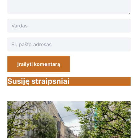
Įrašyti komentarą
Susiję straipsniai