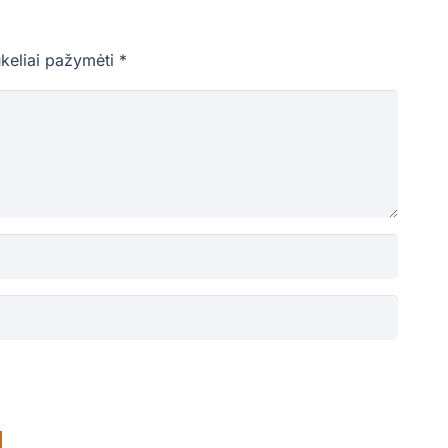
ukeliai pažymėti
*