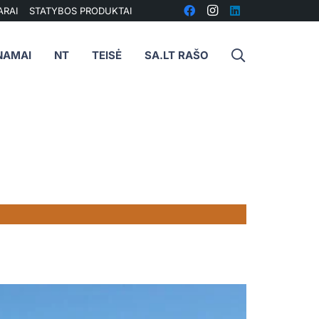
ARAI
STATYBOS PRODUKTAI
NAMAI
NT
TEISĖ
SA.LT RAŠO