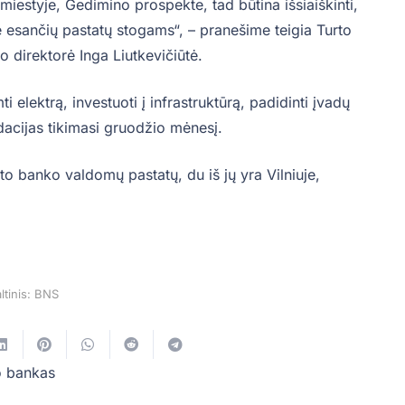
miestyje, Gedimino prospekte, tad būtina išsiaiškinti,
esančių pastatų stogams“, – pranešime teigia Turto
o direktorė Inga Liutkevičiūtė.
ti elektrą, investuoti į infrastruktūrą, padidinti įvadų
dacijas tikimasi gruodžio mėnesį.
rto banko valdomų pastatų, du iš jų yra Vilniuje,
ltinis: BNS
o bankas