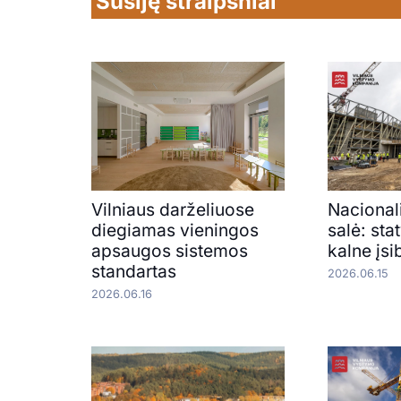
Susiję straipsniai
Vilniaus darželiuose
Nacional
diegiamas vieningos
salė: st
apsaugos sistemos
kalne įsi
standartas
2026.06.15
2026.06.16