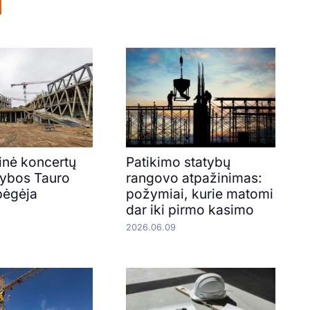
inė koncertų
Patikimo statybų
atybos Tauro
rangovo atpažinimas:
bėgėja
požymiai, kurie matomi
dar iki pirmo kasimo
2026.06.09