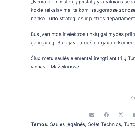
„Nemažai ministerijų pastatų yra Vilniaus sena
kokie reikalavimai taikomi saugomose zonose 
banko Turto strategijos ir plėtros departament
Bus įvertintos ir elektros tinklų galimybės priim
galingumą. Studijas paruošti ir gauti rekomen
Šiuo metu saulės elementai įrengti ant trijų Tu
vienas – Mažeikiuose.
Ša
Temos:
Saulės jėgainės
,
Solet Technics
,
Turt