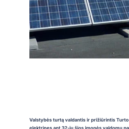
Valstybės turtą valdantis ir prižiūrintis Tur
elektrines ant 32-jų šios įmonės valdomų pas