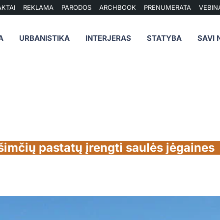
KTAI
REKLAMA
PARODOS
ARCHBOOK
PRENUMERATA
VEBIN
A
URBANISTIKA
INTERJERAS
STATYBA
SAVI 
imčių pastatų įrengti saulės jėgaines