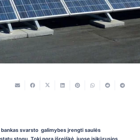
to bankas svarsto galimybes įrengti saulės
tatų stogų. Tokį norą išreiškė juose įsikūrusios