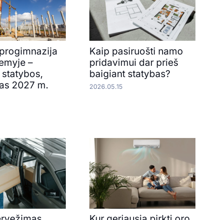
progimnazija
Kaip pasiruošti namo
emyje –
pridavimui dar prieš
 statybos,
baigiant statybas?
as 2027 m.
2026.05.15
ervežimas
Kur geriausia pirkti oro