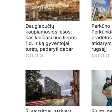
Daugiabučių
Perkūno 
kaupiamosios lėšos:
Perkūnki
kas keičiasi nuo liepos
pradėtos
1 d. ir ką gyventojai
atidarym
turėtų padaryti dabar
rugsėjį
2026.06.01
2026.05.25
Šį savaitgalį atsivers
Siuntų p