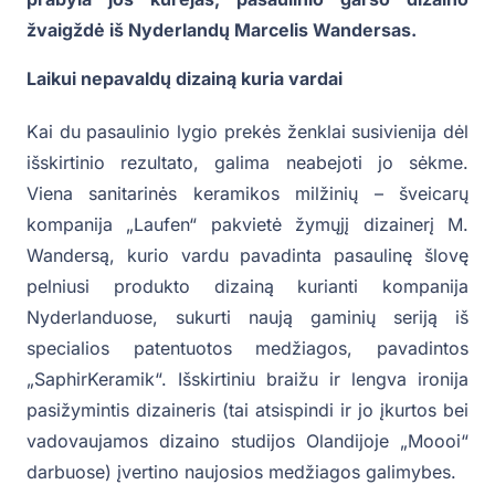
žvaigždė iš Nyderlandų Marcelis Wandersas.
Laikui nepavaldų dizainą kuria vardai
Kai du pasaulinio lygio prekės ženklai susivienija dėl
išskirtinio rezultato, galima neabejoti jo sėkme.
Viena sanitarinės keramikos milžinių – šveicarų
kompanija „Laufen“ pakvietė žymųjį dizainerį M.
Wandersą, kurio vardu pavadinta pasaulinę šlovę
pelniusi produkto dizainą kurianti kompanija
Nyderlanduose, sukurti naują gaminių seriją iš
specialios patentuotos medžiagos, pavadintos
„SaphirKeramik“. Išskirtiniu braižu ir lengva ironija
pasižymintis dizaineris (tai atsispindi ir jo įkurtos bei
vadovaujamos dizaino studijos Olandijoje „Moooi“
darbuose) įvertino naujosios medžiagos galimybes.