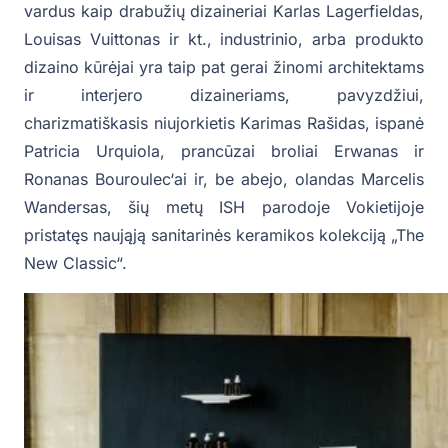
vardus kaip drabužių dizaineriai Karlas Lagerfieldas,
Louisas Vuittonas ir kt., industrinio, arba produkto
dizaino kūrėjai yra taip pat gerai žinomi architektams
ir interjero dizaineriams, pavyzdžiui,
charizmatiškasis niujorkietis Karimas Rašidas, ispanė
Patricia Urquiola, prancūzai broliai Erwanas ir
Ronanas Bouroulec‘ai ir, be abejo, olandas Marcelis
Wandersas, šių metų ISH parodoje Vokietijoje
pristatęs naująją sanitarinės keramikos kolekciją „The
New Classic“.