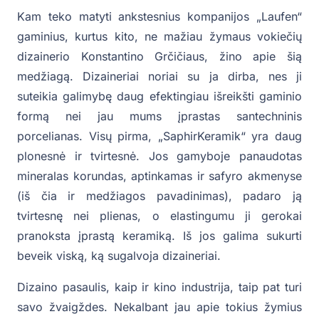
Kam teko matyti ankstesnius kompanijos „Laufen“
gaminius, kurtus kito, ne mažiau žymaus vokiečių
dizainerio Konstantino Grčičiaus, žino apie šią
medžiagą. Dizaineriai noriai su ja dirba, nes ji
suteikia galimybę daug efektingiau išreikšti gaminio
formą nei jau mums įprastas santechninis
porcelianas. Visų pirma, „SaphirKeramik“ yra daug
plonesnė ir tvirtesnė. Jos gamyboje panaudotas
mineralas korundas, aptinkamas ir safyro akmenyse
(iš čia ir medžiagos pavadinimas), padaro ją
tvirtesnę nei plienas, o elastingumu ji gerokai
pranoksta įprastą keramiką. Iš jos galima sukurti
beveik viską, ką sugalvoja dizaineriai.
Dizaino pasaulis, kaip ir kino industrija, taip pat turi
savo žvaigždes. Nekalbant jau apie tokius žymius