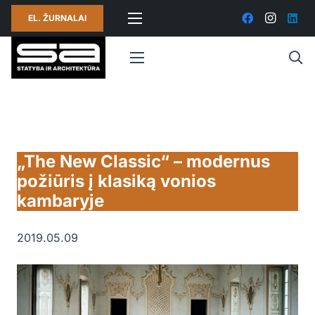
EL. ŽURNALAI
„The New Classic“ – modernus
požiūris į klasiką vonios
kambaryje
2019.05.09