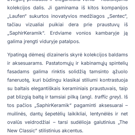
kolekcijos dalis. Ji gaminama iš kitos kompanijos
„Laufen“ sukurtos inovatyvios medžiagos „Sentec“,
tačiau vizualiai puikiai dera prie praustuvų iš
„SaphirKeramik“. Erdviame vonios kambaryje ją
galima įrengti viduryje patalpos.
Ypatingą dėmesį dizaineris skyrė kolekcijos baldams
ir aksesuarams. Pastatomųjų ir kabinamųjų spintelių
fasadams galima rinktis solidžią tamsinto ąžuolo
faneruotę, kuri būdingu klasikai stiliumi kontrastuoja
su baltais elegantiškais keraminiais praustuvais, taip
pat blizgią baltą ir tamsiai pilką (angl.
traffic grey
). Iš
tos pačios „SaphirKeramik“ pagaminti aksesuarai –
muilinės, dantų šepetėlių laikikliai, lentynėlės ir net
ovalūs veidrodžiai – tarsi sudėlioja galutinius „The
New Classic“ stilistinius akcentus.