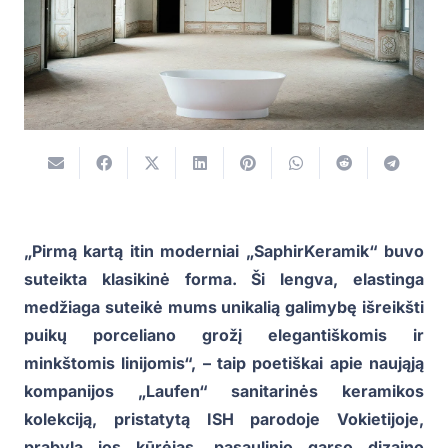
„Pirmą kartą itin moderniai „SaphirKeramik“ buvo
suteikta klasikinė forma. Ši lengva, elastinga
medžiaga suteikė mums unikalią galimybę išreikšti
puikų porceliano grožį elegantiškomis ir
minkštomis linijomis“, – taip poetiškai apie naująją
kompanijos „Laufen“ sanitarinės keramikos
kolekciją, pristatytą ISH parodoje Vokietijoje,
prabyla jos kūrėjas, pasaulinio garso dizaino