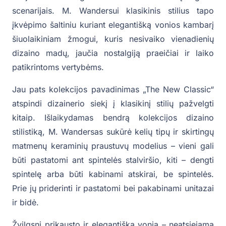
scenarijais. M. Wandersui klasikinis stilius tapo
įkvėpimo šaltiniu kuriant elegantišką vonios kambarį
šiuolaikiniam žmogui, kuris nesivaiko vienadienių
dizaino madų, jaučia nostalgiją praeičiai ir laiko
patikrintoms vertybėms.
Jau pats kolekcijos pavadinimas „The New Classic“
atspindi dizainerio siekį į klasikinį stilių pažvelgti
kitaip. Išlaikydamas bendrą kolekcijos dizaino
stilistiką, M. Wandersas sukūrė kelių tipų ir skirtingų
matmenų keraminių praustuvų modelius – vieni gali
būti pastatomi ant spintelės stalviršio, kiti – dengti
spintelę arba būti kabinami atskirai, be spintelės.
Prie jų priderinti ir pastatomi bei pakabinami unitazai
ir bidė.
Žvilgsnį prikausto ir elegantiška vonia – neatsiejama