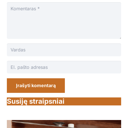
Įrašyti komentarą
Susiję straipsniai