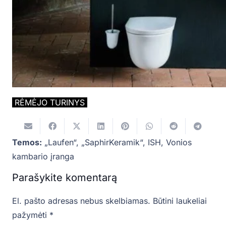
RĖMĖJO TURINYS
Temos:
„Laufen“
,
„SaphirKeramik“
,
ISH
,
Vonios
kambario įranga
Parašykite komentarą
El. pašto adresas nebus skelbiamas.
Būtini laukeliai
pažymėti
*