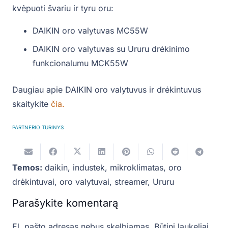
kvėpuoti švariu ir tyru oru:
DAIKIN oro valytuvas MC55W
DAIKIN oro valytuvas su Ururu drėkinimo
funkcionalumu MCK55W
Daugiau apie DAIKIN oro valytuvus ir drėkintuvus
skaitykite
čia.
PARTNERIO TURINYS
Temos:
daikin
,
industek
,
mikroklimatas
,
oro
drėkintuvai
,
oro valytuvai
,
streamer
,
Ururu
Parašykite komentarą
El. pašto adresas nebus skelbiamas.
Būtini laukeliai