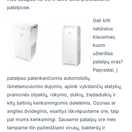
patalpose.
Gali kilti
natūralus
klausimas,
kuom
užterštas
patalpų oras?
Paprastai, į
patalpas patenkančiomis automobilių
išmetamosiomis dujomis, aplink vykstančių statybų,
pramonės objektų, rūkymo, dulkių, žiedadulkių ir
kitų šaltinių kenksmingomis dalelėmis. Ozonas ar
anglies dvideginis, esantys iškvėpuotame ore, taip
pat mums kenksmingi. Sausame patalpų ore mes
tampame itin pažeidžiami virusų, bakterijų ir