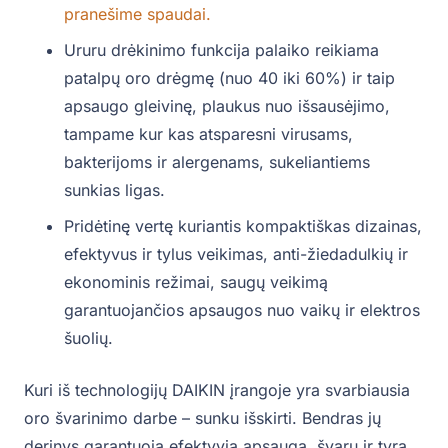
pranešime spaudai.
Ururu drėkinimo funkcija palaiko reikiama
patalpų oro drėgmę (nuo 40 iki 60%) ir taip
apsaugo gleivinę, plaukus nuo išsausėjimo,
tampame kur kas atsparesni virusams,
bakterijoms ir alergenams, sukeliantiems
sunkias ligas.
Pridėtinę vertę kuriantis kompaktiškas dizainas,
efektyvus ir tylus veikimas, anti-žiedadulkių ir
ekonominis režimai, saugų veikimą
garantuojančios apsaugos nuo vaikų ir elektros
šuolių.
Kuri iš technologijų DAIKIN įrangoje yra svarbiausia
oro švarinimo darbe – sunku išskirti. Bendras jų
derinys garantuoja efektyvią apsaugą, švarų ir tyrą