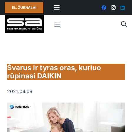
EL. ŽURNALAI
Švarus ir tyras oras, kuriuo
rūpinasi DAIKIN
2021.04.09