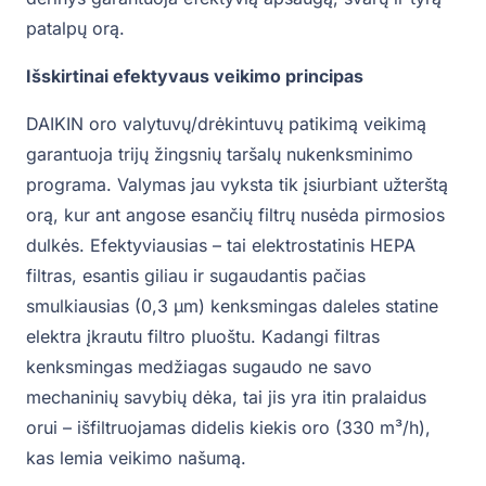
patalpų orą.
Išskirtinai efektyvaus veikimo principas
DAIKIN oro valytuvų/drėkintuvų patikimą veikimą
garantuoja trijų žingsnių taršalų nukenksminimo
programa. Valymas jau vyksta tik įsiurbiant užterštą
orą, kur ant angose esančių filtrų nusėda pirmosios
dulkės. Efektyviausias – tai elektrostatinis HEPA
filtras, esantis giliau ir sugaudantis pačias
smulkiausias (0,3 μm) kenksmingas daleles statine
elektra įkrautu filtro pluoštu. Kadangi filtras
kenksmingas medžiagas sugaudo ne savo
mechaninių savybių dėka, tai jis yra itin pralaidus
orui – išfiltruojamas didelis kiekis oro (330 m³/h),
kas lemia veikimo našumą.