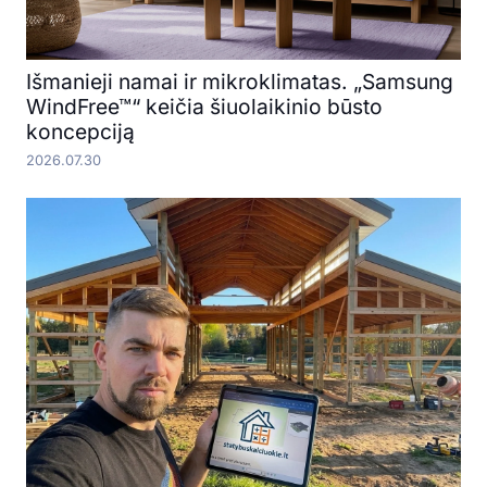
Išmanieji namai ir mikroklimatas. „Samsung
WindFree™“ keičia šiuolaikinio būsto
koncepciją
2026.07.30