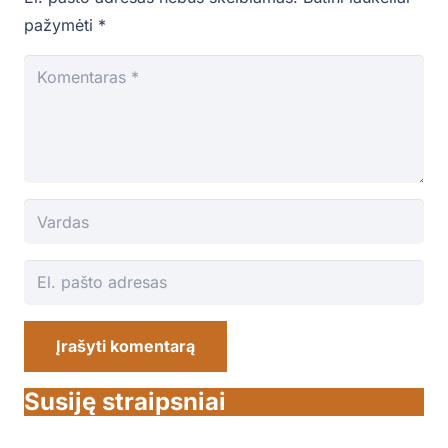
pažymėti
*
Įrašyti komentarą
Susiję straipsniai