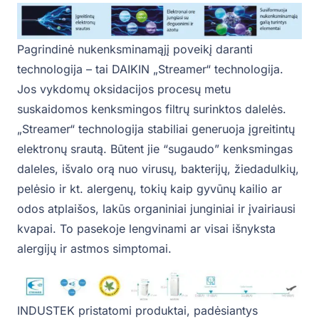
Pagrindinė nukenksminamąjį poveikį daranti
technologija – tai DAIKIN „Streamer“ technologija.
Jos vykdomų oksidacijos procesų metu
suskaidomos kenksmingos filtrų surinktos dalelės.
„Streamer“ technologija stabiliai generuoja įgreitintų
elektronų srautą. Būtent jie “sugaudo” kenksmingas
daleles, išvalo orą nuo virusų, bakterijų, žiedadulkių,
pelėsio ir kt. alergenų, tokių kaip gyvūnų kailio ar
odos atplaišos, lakūs organiniai junginiai ir įvairiausi
kvapai. To pasekoje lengvinami ar visai išnyksta
alergijų ir astmos simptomai.
INDUSTEK pristatomi produktai, padėsiantys