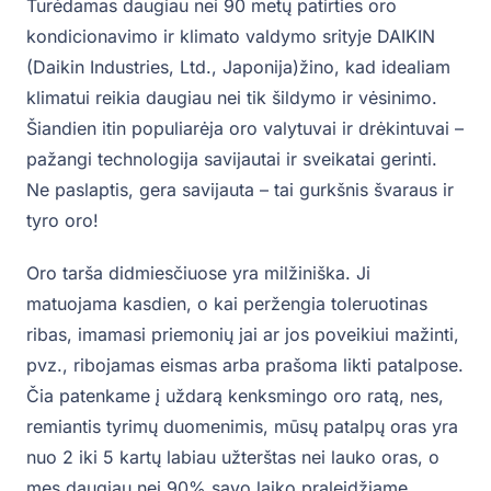
Turėdamas daugiau nei 90 metų patirties oro
kondicionavimo ir klimato valdymo srityje DAIKIN
(Daikin Industries, Ltd., Japonija)žino, kad idealiam
klimatui reikia daugiau nei tik šildymo ir vėsinimo.
Šiandien itin populiarėja oro valytuvai ir drėkintuvai –
pažangi technologija savijautai ir sveikatai gerinti.
Ne paslaptis, gera savijauta – tai gurkšnis švaraus ir
tyro oro!
Oro tarša didmiesčiuose yra milžiniška. Ji
matuojama kasdien, o kai peržengia toleruotinas
ribas, imamasi priemonių jai ar jos poveikiui mažinti,
pvz., ribojamas eismas arba prašoma likti patalpose.
Čia patenkame į uždarą kenksmingo oro ratą, nes,
remiantis tyrimų duomenimis, mūsų patalpų oras yra
nuo 2 iki 5 kartų labiau užterštas nei lauko oras, o
mes daugiau nei 90% savo laiko praleidžiame