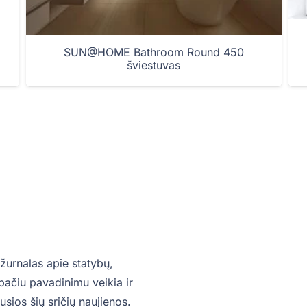
SUN@HOME Bathroom Round 450
šviestuvas
žurnalas apie statybų,
o pačiu pavadinimu veikia ir
sios šių sričių naujienos.