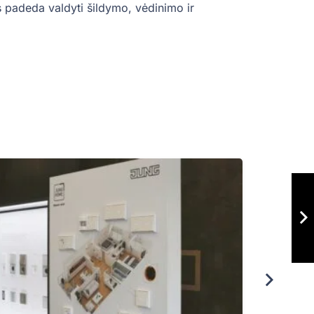
s padeda valdyti šildymo, vėdinimo ir
JU