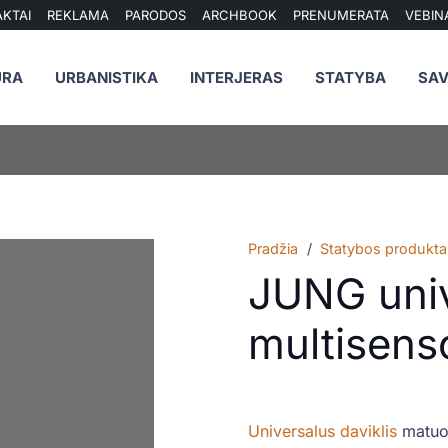
KTAI
REKLAMA
PARODOS
ARCHBOOK
PRENUMERATA
VEBIN
ŪRA
URBANISTIKA
INTERJERAS
STATYBA
SAV
Pradžia
/
Statybos produkta
JUNG uni
multisenso
Universalus daviklis
matuoj