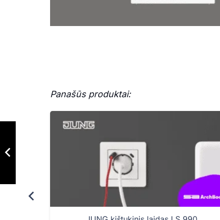
Panašūs produktai:
JUNG kištukinis laidas LS 990
10