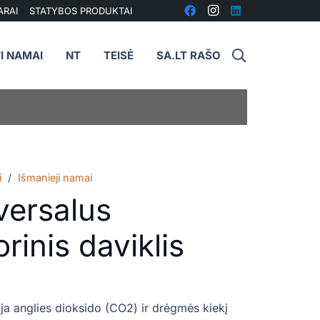
ARAI
STATYBOS PRODUKTAI
I NAMAI
NT
TEISĖ
SA.LT RAŠO
i
/
Išmanieji namai
versalus
rinis daviklis
a anglies dioksido (CO2) ir drėgmės kiekį