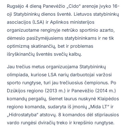
Rugsėjo 4 dieną Panevėžio „Cido“ arenoje įvyko 16-
oji Statybininkų dienos šventė. Lietuvos statybininkų
asociacijos (LSA) ir Aplinkos ministerijos
organizuotame renginyje netrūko sportinio azarto,
dėmesio pasižymėjusiems statybininkams ir ne tik
optimizmą skatinančių, bet ir problemas
išryškinančių šventės svečių kalbų.
Jau trečius metus organizuojama Statybininkų
olimpiada, kuriose LSA narių darbuotojai varžosi
sporto rungtyse, turi jau trečiuosius čempionus. Po
Dzūkijos regiono (2013 m.) ir Panevėžio (2014 m.)
komandų pergalių, šiemet laurus nuskynė Klaipėdos
regiono komanda, sudaryta iš įmonių „Mida LT“ ir
„Hidrostatyba“ atstovų. 8 komandos dėl stipriausios
vardo rungėsi dviračių treko ir krepšinio rungtyse.