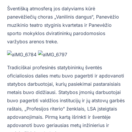
Šventišką atmosferą jos dalyviams kūrė
panevėžiečių choras „Vanilinis dangus“, Panevėžio
muzikinio teatro styginis kvartetas ir Panevėžio
sporto mokyklos dviratininkų parodomosios
varžybos arenos treke.
Tradiciškai profesinės statybininkų šventės
oficialiosios dalies metu buvo pagerbti ir apdovanoti
statybos darbuotojai, kurių pasiekimai pastaraisiais
metais buvo didžiausi. Statybos įmonių darbuotojai
buvo pagerbti valdžios institucijų ir jų atstovų garbės
raštais, „Profesijos riterio“ ženklais, LSA įsteigtais
apdovanojimais. Pirmą kartą išrinkti ir šventėje
apdovanoti buvo geriausias metų inžinierius ir