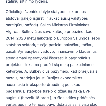
statinių šiltinimo lyderis.
Oficialioje šventės dalyje statybos sektoriaus
atstovai galėjo išgirsti ir aukščiausių valstybės
pareigūnų pažadų. Šalies Ministras Pirmininkas
Algirdas Butkevičius savo kalboje pripažino, kad
2014–2020 metų laikotarpio Europos Sąjungos lėšos
statybos sektorių turėjo pasiekti anksčiau, tačiau,
pasak Vyriausybės vadovo, finansavimo klausimus
stengiamasi operatyviai išspręsti ir pagrindinius
projektus siekiama pradėti šių metų paskutiniame
ketvirtyje. A. Butkevičius pažymėjo, kad praėjusiais
metais, pradėjus jausti Rusijos ekonomikos
nuosmukio ir eksporto draudimų politikos
padarinius, statybos turėjo didžiausią įtaką BVP
augimui (beveik 16 proc.), o šios srities pridėtinės
vertės augimo tempas buvo didžiausias iš visų ūkio