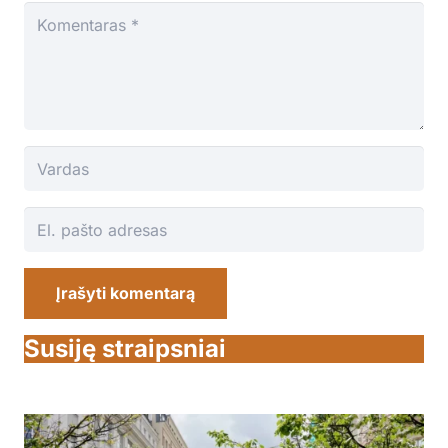
Įrašyti komentarą
Susiję straipsniai