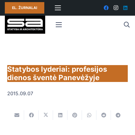
EL. ŽURNALAI
Statybos lyderiai: profesijos
dienos šventė Panevėžyje
2015.09.07