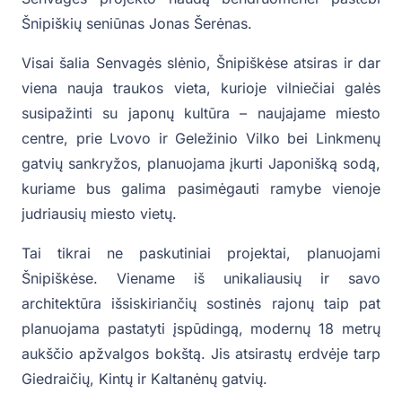
Šnipiškių seniūnas Jonas Šerėnas.
Visai šalia Senvagės slėnio, Šnipiškėse atsiras ir dar
viena nauja traukos vieta, kurioje vilniečiai galės
susipažinti su japonų kultūra – naujajame miesto
centre, prie Lvovo ir Geležinio Vilko bei Linkmenų
gatvių sankryžos, planuojama įkurti Japonišką sodą,
kuriame bus galima pasimėgauti ramybe vienoje
judriausių miesto vietų.
Tai tikrai ne paskutiniai projektai, planuojami
Šnipiškėse. Viename iš unikaliausių ir savo
architektūra išsiskiriančių sostinės rajonų taip pat
planuojama pastatyti įspūdingą, modernų 18 metrų
aukščio apžvalgos bokštą. Jis atsirastų erdvėje tarp
Giedraičių, Kintų ir Kaltanėnų gatvių.