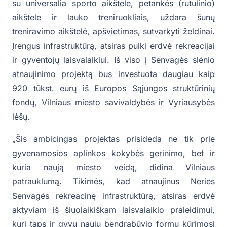
su universalia sporto aikštele, petankės (rutulinio)
aikštele ir lauko treniruokliais, uždara šunų
treniravimo aikštelė, apšvietimas, sutvarkyti želdinai.
Įrengus infrastruktūrą, atsiras puiki erdvė rekreacijai
ir gyventojų laisvalaikiui. Iš viso į Senvagės slėnio
atnaujinimo projektą bus investuota daugiau kaip
920 tūkst. eurų iš Europos Sąjungos struktūrinių
fondų, Vilniaus miesto savivaldybės ir Vyriausybės
lėšų.
„Šis ambicingas projektas prisideda ne tik prie
gyvenamosios aplinkos kokybės gerinimo, bet ir
kuria naują miesto veidą, didina Vilniaus
patrauklumą. Tikimės, kad atnaujinus Neries
Senvagės rekreacinę infrastruktūrą, atsiras erdvė
aktyviam iš šiuolaikiškam laisvalaikio praleidimui,
kuri taps ir gyvu naujų bendrabūvio formų kūrimosi