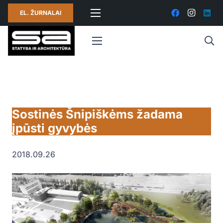
EL. ŽURNALAI
Sostinės Šnipiškėms žadama
įpūsti gyvybės
2018.09.26