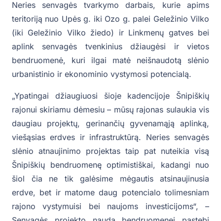
Neries senvagės tvarkymo darbais, kurie apims
teritoriją nuo Upės g. iki Ozo g. palei Geležinio Vilko
(iki Geležinio Vilko žiedo) ir Linkmenų gatves bei
aplink senvagės tvenkinius džiaugėsi ir vietos
bendruomenė, kuri ilgai matė neišnaudotą slėnio
urbanistinio ir ekonominio vystymosi potencialą.
„Ypatingai džiaugiuosi šioje kadencijoje Šnipiškių
rajonui skiriamu dėmesiu – mūsų rajonas sulaukia vis
daugiau projektų, gerinančių gyvenamąją aplinką,
viešąsias erdves ir infrastruktūrą. Neries senvagės
slėnio atnaujinimo projektas taip pat nuteikia visą
Šnipiškių bendruomenę optimistiškai, kadangi nuo
šiol čia ne tik galėsime mėgautis atsinaujinusia
erdve, bet ir matome daug potencialo tolimesniam
rajono vystymuisi bei naujoms investicijoms“, –
Senvagės projekto naudą bendruomenei pastebi