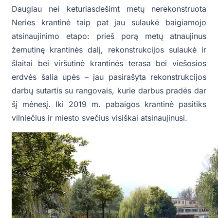
Daugiau nei keturiasdešimt metų nerekonstruota
Neries krantinė taip pat jau sulaukė baigiamojo
atsinaujinimo etapo: prieš porą metų atnaujinus
žemutinę krantinės dalį, rekonstrukcijos sulaukė ir
šlaitai bei viršutinė krantinės terasa bei viešosios
erdvės šalia upės – jau pasirašyta rekonstrukcijos
darbų sutartis su rangovais, kurie darbus pradės dar
šį mėnesį. Iki 2019 m. pabaigos krantinė pasitiks
vilniečius ir miesto svečius visiškai atsinaujinusi.