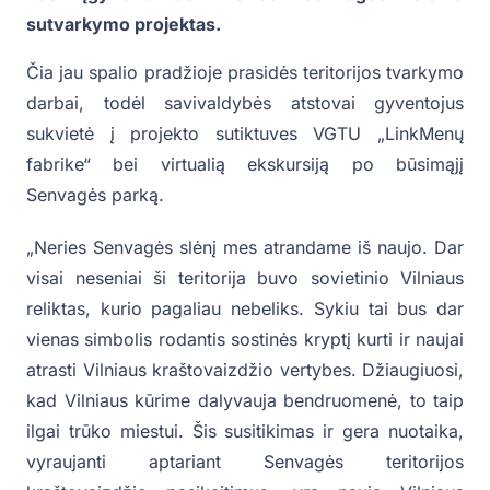
sutvarkymo projektas.
Čia jau spalio pradžioje prasidės teritorijos tvarkymo
darbai, todėl savivaldybės atstovai gyventojus
sukvietė į projekto sutiktuves VGTU „LinkMenų
fabrike“ bei virtualią ekskursiją po būsimąjį
Senvagės parką.
„Neries Senvagės slėnį mes atrandame iš naujo. Dar
visai neseniai ši teritorija buvo sovietinio Vilniaus
reliktas, kurio pagaliau nebeliks. Sykiu tai bus dar
vienas simbolis rodantis sostinės kryptį kurti ir naujai
atrasti Vilniaus kraštovaizdžio vertybes. Džiaugiuosi,
kad Vilniaus kūrime dalyvauja bendruomenė, to taip
ilgai trūko miestui. Šis susitikimas ir gera nuotaika,
vyraujanti aptariant Senvagės teritorijos