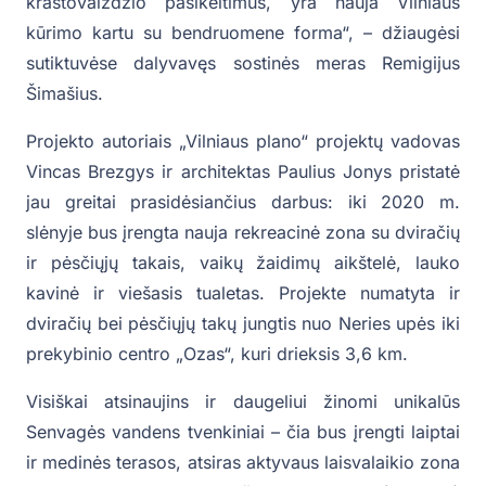
kraštovaizdžio pasikeitimus, yra nauja Vilniaus
kūrimo kartu su bendruomene forma“, – džiaugėsi
sutiktuvėse dalyvavęs sostinės meras Remigijus
Šimašius.
Projekto autoriais „Vilniaus plano“ projektų vadovas
Vincas Brezgys ir architektas Paulius Jonys pristatė
jau greitai prasidėsiančius darbus: iki 2020 m.
slėnyje bus įrengta nauja rekreacinė zona su dviračių
ir pėsčiųjų takais, vaikų žaidimų aikštelė, lauko
kavinė ir viešasis tualetas. Projekte numatyta ir
dviračių bei pėsčiųjų takų jungtis nuo Neries upės iki
prekybinio centro „Ozas“, kuri drieksis 3,6 km.
Visiškai atsinaujins ir daugeliui žinomi unikalūs
Senvagės vandens tvenkiniai – čia bus įrengti laiptai
ir medinės terasos, atsiras aktyvaus laisvalaikio zona