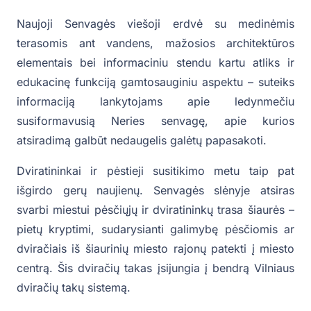
Naujoji Senvagės viešoji erdvė su medinėmis
terasomis ant vandens, mažosios architektūros
elementais bei informaciniu stendu kartu atliks ir
edukacinę funkciją gamtosauginiu aspektu – suteiks
informaciją lankytojams apie ledynmečiu
susiformavusią Neries senvagę, apie kurios
atsiradimą galbūt nedaugelis galėtų papasakoti.
Dviratininkai ir pėstieji susitikimo metu taip pat
išgirdo gerų naujienų. Senvagės slėnyje atsiras
svarbi miestui pėsčiųjų ir dviratininkų trasa šiaurės –
pietų kryptimi, sudarysianti galimybę pėsčiomis ar
dviračiais iš šiaurinių miesto rajonų patekti į miesto
centrą. Šis dviračių takas įsijungia į bendrą Vilniaus
dviračių takų sistemą.