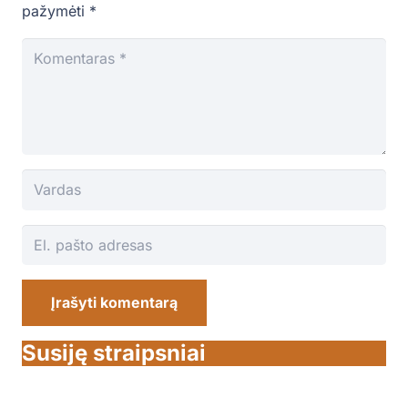
pažymėti
*
Įrašyti komentarą
Susiję straipsniai