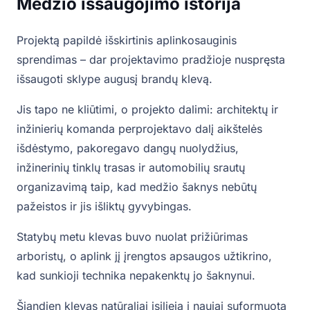
Medžio išsaugojimo istorija
Projektą papildė išskirtinis aplinkosauginis
sprendimas – dar projektavimo pradžioje nuspręsta
išsaugoti sklype augusį brandų klevą.
Jis tapo ne kliūtimi, o projekto dalimi: architektų ir
inžinierių komanda perprojektavo dalį aikštelės
išdėstymo, pakoregavo dangų nuolydžius,
inžinerinių tinklų trasas ir automobilių srautų
organizavimą taip, kad medžio šaknys nebūtų
pažeistos ir jis išliktų gyvybingas.
Statybų metu klevas buvo nuolat prižiūrimas
arboristų, o aplink jį įrengtos apsaugos užtikrino,
kad sunkioji technika nepakenktų jo šaknynui.
Šiandien klevas natūraliai įsilieja į naujai suformuotą