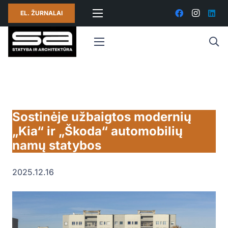
EL. ŽURNALAI
Sostinėje užbaigtos modernių
„Kia“ ir „Škoda“ automobilių
namų statybos
2025.12.16