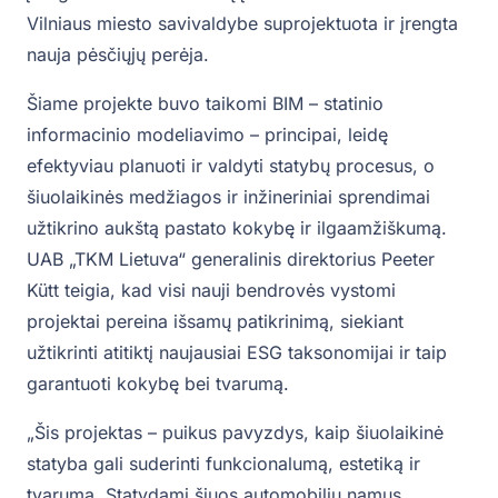
Vilniaus miesto savivaldybe suprojektuota ir įrengta
nauja pėsčiųjų perėja.
Šiame projekte buvo taikomi BIM – statinio
informacinio modeliavimo – principai, leidę
efektyviau planuoti ir valdyti statybų procesus, o
šiuolaikinės medžiagos ir inžineriniai sprendimai
užtikrino aukštą pastato kokybę ir ilgaamžiškumą.
UAB „TKM Lietuva“ generalinis direktorius Peeter
Kütt teigia, kad visi nauji bendrovės vystomi
projektai pereina išsamų patikrinimą, siekiant
užtikrinti atitiktį naujausiai ESG taksonomijai ir taip
garantuoti kokybę bei tvarumą.
„Šis projektas – puikus pavyzdys, kaip šiuolaikinė
statyba gali suderinti funkcionalumą, estetiką ir
tvarumą. Statydami šiuos automobilių namus