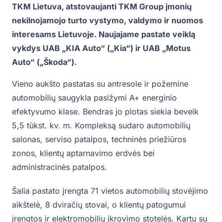
TKM Lietuva, atstovaujanti TKM Group įmonių
nekilnojamojo turto vystymo, valdymo ir nuomos
interesams Lietuvoje. Naujajame pastate veiklą
vykdys UAB „KIA Auto“ („Kia“) ir UAB „Motus
Auto“ („Škoda“).
Vieno aukšto pastatas su antresole ir požemine
automobilių saugykla pasižymi A+ energinio
efektyvumo klase. Bendras jo plotas siekia beveik
5,5 tūkst. kv. m. Kompleksą sudaro automobilių
salonas, serviso patalpos, techninės priežiūros
zonos, klientų aptarnavimo erdvės bei
administracinės patalpos.
Šalia pastato įrengta 71 vietos automobilių stovėjimo
aikštelė, 8 dviračių stovai, o klientų patogumui
įrengtos ir elektromobilių įkrovimo stotelės. Kartu su