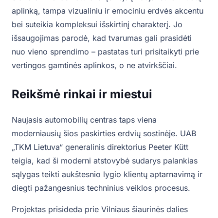
aplinką, tampa vizualiniu ir emociniu erdvės akcentu
bei suteikia kompleksui išskirtinį charakterį. Jo
išsaugojimas parodė, kad tvarumas gali prasidėti
nuo vieno sprendimo – pastatas turi prisitaikyti prie
vertingos gamtinės aplinkos, o ne atvirkščiai.
Reikšmė rinkai ir miestui
Naujasis automobilių centras taps viena
moderniausių šios paskirties erdvių sostinėje. UAB
„TKM Lietuva“ generalinis direktorius Peeter Kütt
teigia, kad ši moderni atstovybė sudarys palankias
sąlygas teikti aukštesnio lygio klientų aptarnavimą ir
diegti pažangesnius techninius veiklos procesus.
Projektas prisideda prie Vilniaus šiaurinės dalies