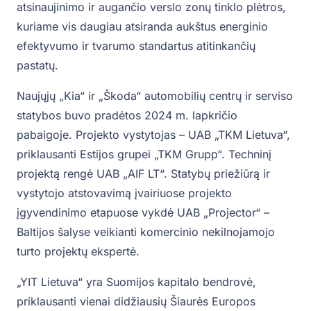
atsinaujinimo ir augančio verslo zonų tinklo plėtros,
kuriame vis daugiau atsiranda aukštus energinio
efektyvumo ir tvarumo standartus atitinkančių
pastatų.
Naujųjų „Kia“ ir „Škoda“ automobilių centrų ir serviso
statybos buvo pradėtos 2024 m. lapkričio
pabaigoje. Projekto vystytojas – UAB „TKM Lietuva“,
priklausanti Estijos grupei „TKM Grupp“. Techninį
projektą rengė UAB „AIF LT“. Statybų priežiūrą ir
vystytojo atstovavimą įvairiuose projekto
įgyvendinimo etapuose vykdė UAB „Projector“ –
Baltijos šalyse veikianti komercinio nekilnojamojo
turto projektų ekspertė.
„YIT Lietuva“ yra Suomijos kapitalo bendrovė,
priklausanti vienai didžiausių Šiaurės Europos