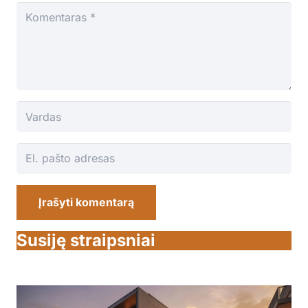
Įrašyti komentarą
Susiję straipsniai