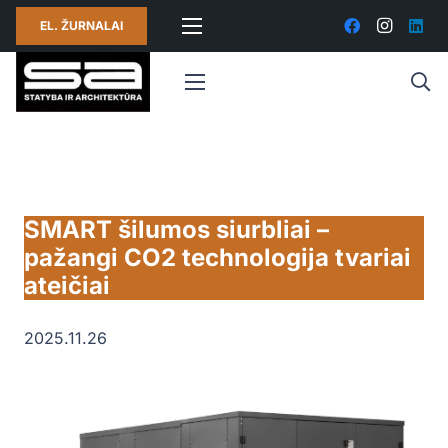
EL. ŽURNALAI
SMART šilumos siurbliai –
pažangi CO2 technologija tvariai
ateičiai
2025.11.26