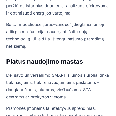
peržiūrėti istorinius duomenis, analizuoti efektyvumą
ir optimizuoti energijos vartojimą.
Be to, modeliuose „oras–vanduo“ įdiegta išmanioji
atitirpinimo funkcija, naudojanti šaltų dujų
technologiją. Ji leidžia išvengti našumo praradimų
net žiemą.
Platus naudojimo mastas
Dėl savo universalumo SMART šilumos siurbliai tinka
tiek naujiems, tiek renovuojamiems pastatams –
daugiabučiams, biurams, viešbučiams, SPA
centrams ar prekybos vietoms.
Pramonės įmonėms tai efektyvus sprendimas,
prireikus išlaikyti skirtingas temperatūras įvairiose