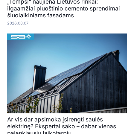
„Tempsi“ naujiena Lietuvos rinkai:
ilgaamžiai pluoštinio cemento sprendimai
šiuolaikiniams fasadams
2026.08.07
Ar vis dar apsimoka įsirengti saulės
elektrinę? Ekspertai sako – dabar vienas
palankiausių laikotarpių