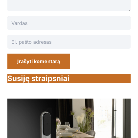
Įrašyti komentarą
Susiję straipsniai