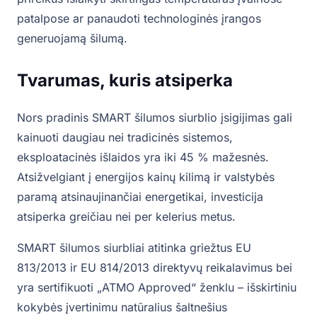
patalpose ar panaudoti technologinės įrangos
generuojamą šilumą.
Tvarumas, kuris atsiperka
Nors pradinis SMART šilumos siurblio įsigijimas gali
kainuoti daugiau nei tradicinės sistemos,
eksploatacinės išlaidos yra iki 45 % mažesnės.
Atsižvelgiant į energijos kainų kilimą ir valstybės
paramą atsinaujinančiai energetikai, investicija
atsiperka greičiau nei per kelerius metus.
SMART šilumos siurbliai atitinka griežtus EU
813/2013 ir EU 814/2013 direktyvų reikalavimus bei
yra sertifikuoti „ATMO Approved“ ženklu – išskirtiniu
kokybės įvertinimu natūralius šaltnešius