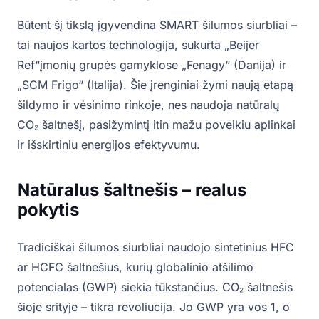
Būtent šį tikslą įgyvendina SMART šilumos siurbliai –
tai naujos kartos technologija, sukurta „Beijer
Ref“įmonių grupės gamyklose „Fenagy“ (Danija) ir
„SCM Frigo“ (Italija). Šie įrenginiai žymi naują etapą
šildymo ir vėsinimo rinkoje, nes naudoja natūralų
CO₂ šaltnešį, pasižymintį itin mažu poveikiu aplinkai
ir išskirtiniu energijos efektyvumu.
Natūralus šaltnešis – realus
pokytis
Tradiciškai šilumos siurbliai naudojo sintetinius HFC
ar HCFC šaltnešius, kurių globalinio atšilimo
potencialas (GWP) siekia tūkstančius. CO₂ šaltnešis
šioje srityje – tikra revoliucija. Jo GWP yra vos 1, o