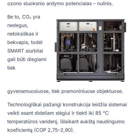
ozono sluoksnio ardymo potencialas – nulinis.
Be to, CO₂ yra
nedegus,
netoksiškas ir
bekvapis, todėl
SMART siurbliai
gali būti diegiami
tiek
gyvenamuosiuose, tiek pramoniniuose objektuose.
Technologiškai pažangi konstrukcija leidžia sistemai
veikti esant dideliam slėgiui ir tiekti iki 85 °C
temperatūros vandenį, išlaikant aukštą naudingumo
koeficientą (COP 2,75–2,90).