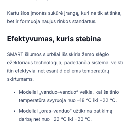
Kartu šios įmonės sukūrė įrangą, kuri ne tik atitinka,
bet ir formuoja naujus rinkos standartus.
Efektyvumas, kuris stebina
SMART šilumos siurbliai išsiskiria žemo slėgio
ežektoriaus technologija, padedančia sistemai veikti
itin efektyviai net esant dideliems temperatūrų
skirtumams.
Modeliai „vanduo–vanduo“ veikia, kai šaltinio
temperatūra svyruoja nuo –18 °C iki +22 °C.
Modeliai „oras–vanduo“ užtikrina patikimą
darbą net nuo –22 °C iki +20 °C.