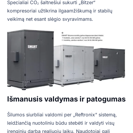
Specialiai CO₂ šaltnešiui sukurti „Bitzer“
kompresoriai užtikrina ilgaamžiškumą ir stabilų
veikimą net esant slėgio svyravimams.
Išmanusis valdymas ir patogumas
Šilumos siurbliai valdomi per „Reftronix“ sistemą,
leidžiančią nuotoliniu būdu stebėti ir valdyti visų
įrenginių darbą realiuoju laiku. Naudotojai gali