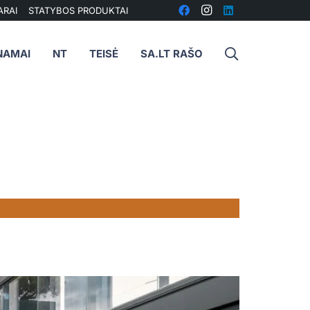
ARAI
STATYBOS PRODUKTAI
NAMAI
NT
TEISĖ
SA.LT RAŠO