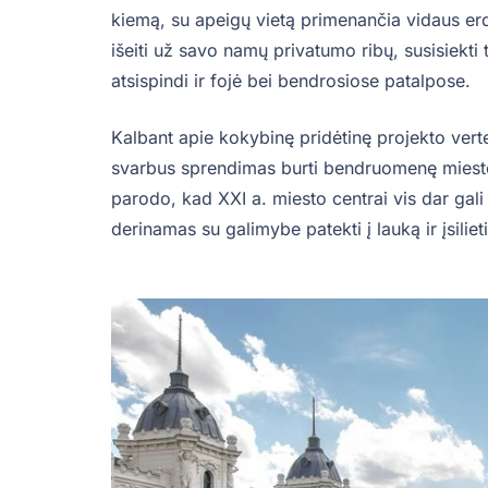
kiemą, su apeigų vietą primenančia vidaus erd
išeiti už savo namų privatumo ribų, susisiekti t
atsispindi ir fojė bei bendrosiose patalpose.
Kalbant apie kokybinę pridėtinę projekto vertę
svarbus sprendimas burti bendruomenę miesto
parodo, kad XXI a. miesto centrai vis dar gal
derinamas su galimybe patekti į lauką ir įsilie