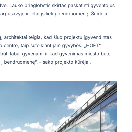
ve. Lauko prieglobstis skirtas paskatinti gyventojus
arpusavyje ir lėtai įsilieti į bendruomenę. Ši idėja
, architektai teigia, kad šiuo projektu įgyvendintas
 centre, taip suteikiant jam gyvybės. „HOFT“
i būti labai gyvenami ir kad gyvenimas miesto bute
ti į bendruomenę“, – sako projekto kūrėjai.