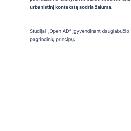
urbanistinį kontekstą sodria žaluma.
Studijai „Open AD“ įgyvendinant daugiabučio p
pagrindinių principų: