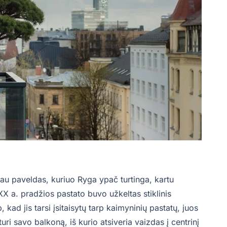
au paveldas, kuriuo Ryga ypač turtinga, kartu
 XX a. pradžios pastato buvo užkeltas stiklinis
 kad jis tarsi įsitaisytų tarp kaimyninių pastatų, juos
i savo balkoną, iš kurio atsiveria vaizdas į centrinį