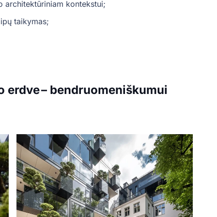
o architektūriniam kontekstui;
cipų taikymas;
ko erdve – bendruomeniškumui