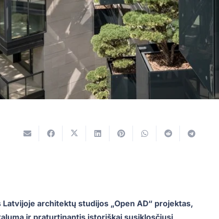
Latvijoje architektų studijos „Open AD“ projektas,
lumą ir praturtinantis istoriškai susiklosčiusį