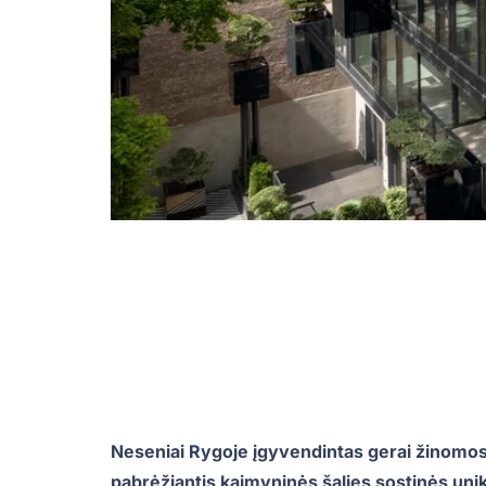
Neseniai Rygoje įgyvendintas gerai žinomos 
pabrėžiantis kaimyninės šalies sostinės unika