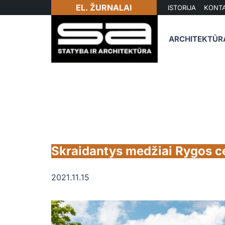
EL. ŽURNALAI
ISTORIJA
KONTA
ARCHITEKTŪR
Skraidantys medžiai Rygos c
2021.11.15