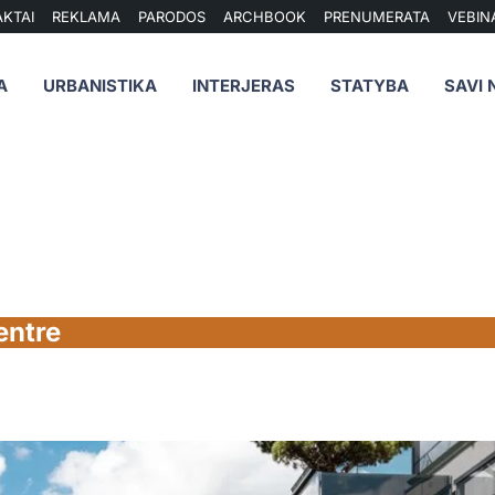
KTAI
REKLAMA
PARODOS
ARCHBOOK
PRENUMERATA
VEBIN
A
URBANISTIKA
INTERJERAS
STATYBA
SAVI 
entre