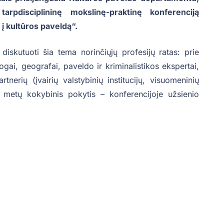
pdisciplininę mokslinę-praktinę konferenciją
į kultūros paveldą“.
diskutuoti šia tema norinčiųjų profesijų ratas: prie
ologai, geografai, paveldo ir kriminalistikos ekspertai,
tnerių (įvairių valstybinių institucijų, visuomeninių
 metų kokybinis pokytis – konferencijoje užsienio