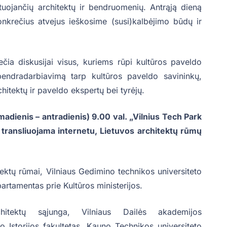
tuojančių architektų ir bendruomenių. Antrąją dieną
nkrečius atvejus ieškosime (susi)kalbėjimo būdų ir
iečia diskusijai visus, kuriems rūpi kultūros paveldo
bendradarbiavimą tarp kultūros paveldo savininkų,
chitektų ir paveldo ekspertų bei tyrėjų.
madienis – antradienis) 9.00 val. „Vilnius Tech Park
s transliuojama internetu, Lietuvos architektų rūmų
ektų rūmai, Vilniaus Gedimino technikos universiteto
artamentas prie Kultūros ministerijos.
itektų sąjunga, Vilniaus Dailės akademijos
o Istorijos fakultetas, Kauno Technikos universiteto