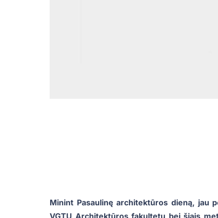
Minint Pasaulinę architektūros dieną, jau 
VGTU Architektūros fakultetu bei šiais me