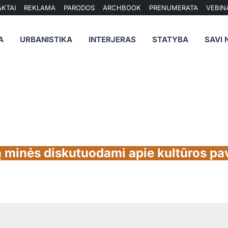
KTAI
REKLAMA
PARODOS
ARCHBOOK
PRENUMERATA
VEBIN
A
URBANISTIKA
INTERJERAS
STATYBA
SAVI 
ą minės diskutuodami apie kultūros pa