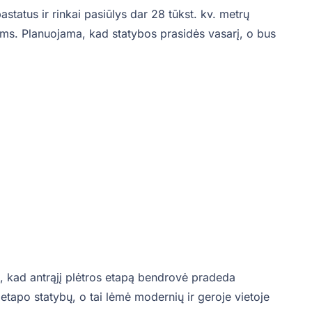
status ir rinkai pasiūlys dar 28 tūkst. kv. metrų
ams. Planuojama, kad statybos prasidės vasarį, o bus
 kad antrąjį plėtros etapą bendrovė pradeda
etapo statybų, o tai lėmė modernių ir geroje vietoje