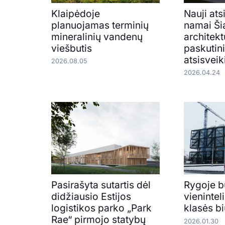
Klaipėdoje
Nauji ats
planuojamas terminių
namai Ši
mineralinių vandenų
architekt
viešbutis
paskutin
atsisveik
2026.08.05
2026.04.24
Pasirašyta sutartis dėl
Rygoje b
didžiausio Estijos
vienintel
logistikos parko „Park
klasės bi
Rae“ pirmojo statybų
2026.01.30