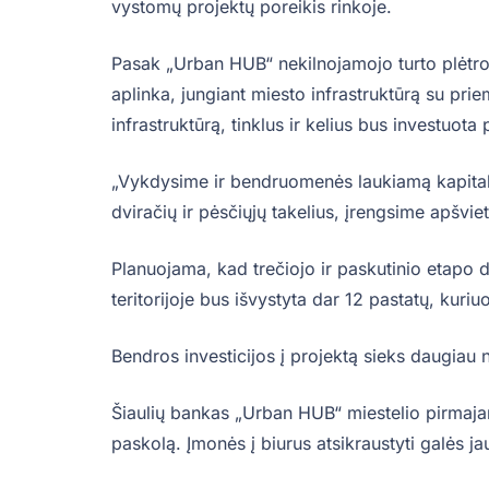
vystomų projektų poreikis rinkoje.
Pasak „Urban HUB“ nekilnojamojo turto plėtro
aplinka, jungiant miesto infrastruktūrą su priem
infrastruktūrą, tinklus ir kelius bus investuota
„Vykdysime ir bendruomenės laukiamą kapitalin
dviračių ir pėsčiųjų takelius, įrengsime apšvie
Planuojama, kad trečiojo ir paskutinio etapo
teritorijoje bus išvystyta dar 12 pastatų, kuri
Bendros investicijos į projektą sieks daugiau 
Šiaulių bankas „Urban HUB“ miestelio pirmaja
paskolą. Įmonės į biurus atsikraustyti galės ja