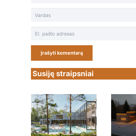
Įrašyti komentarą
Susiję straipsniai