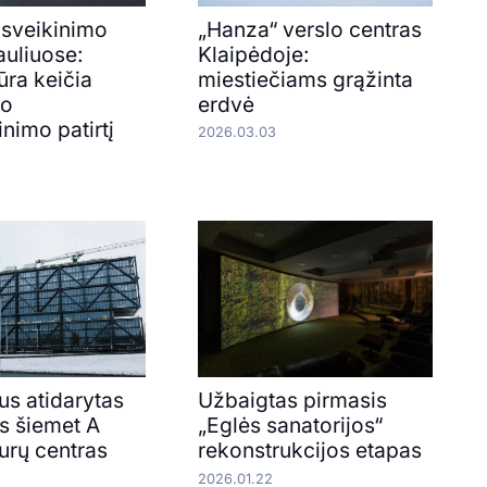
isveikinimo
„Hanza“ verslo centras
auliuose:
Klaipėdoje:
ūra keičia
miestiečiams grąžinta
io
erdvė
inimo patirtį
2026.03.03
us atidarytas
Užbaigtas pirmasis
is šiemet A
„Eglės sanatorijos“
urų centras
rekonstrukcijos etapas
2026.01.22