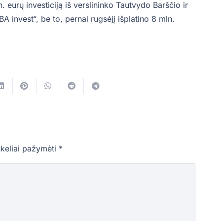
. eurų investiciją iš verslininko Tautvydo Barščio ir
 invest“, be to, pernai rugsėjį išplatino 8 mln.
ukeliai pažymėti
*