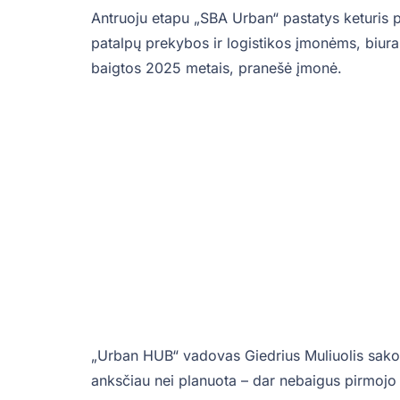
Antruoju etapu „SBA Urban“ pastatys keturis pa
patalpų prekybos ir logistikos įmonėms, biur
baigtos 2025 metais, pranešė įmonė.
„Urban HUB“ vadovas Giedrius Muliuolis sako,
anksčiau nei planuota – dar nebaigus pirmojo 