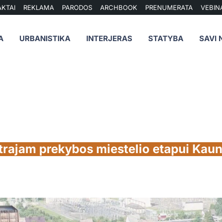
KTAI
REKLAMA
PARODOS
ARCHBOOK
PRENUMERATA
VEBIN
A
URBANISTIKA
INTERJERAS
STATYBA
SAVI 
trajam prekybos miestelio etapui Kaun