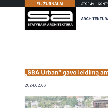
EL. ŽURNALAI
ISTORIJA
KONTA
ARCHITEKTŪR
„SBA Urban“ gavo leidimą an
2024.02.06