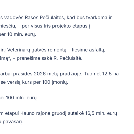
s vadovės Rasos Pečiulaitės, kad bus tvarkoma ir
iesčiu, – per visus tris projekto etapus į
 per 10 mln. eurų.
į Veterinarų gatvės remontą – tiesime asfaltą,
timą“, – pranešime sakė R. Pečiulaitė.
 darbai prasidės 2026 metų pradžioje. Tuomet 12,5 ha
uose verslą kurs per 100 įmonių.
nei 100 mln. eurų.
m etapui Kauno rajone gruodį suteikė 16,5 mln. eurų
u pavasarį.