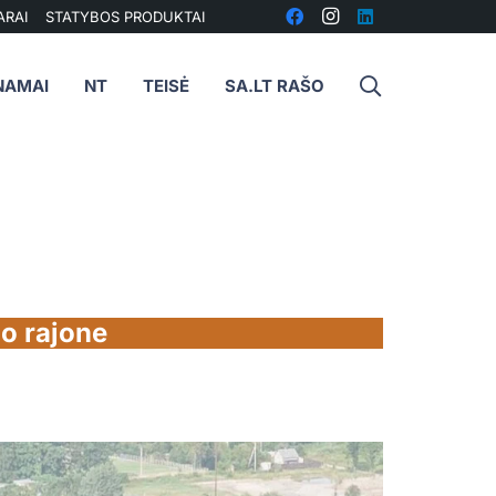
ARAI
STATYBOS PRODUKTAI
NAMAI
NT
TEISĖ
SA.LT RAŠO
o rajone