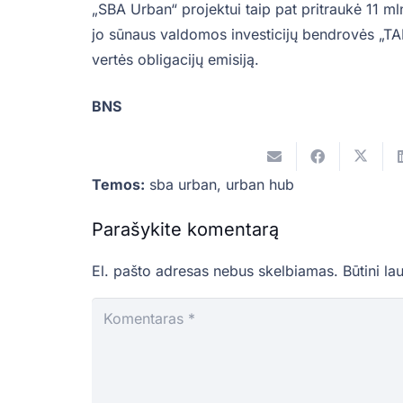
„SBA Urban“ projektui taip pat pritraukė 11 mln
jo sūnaus valdomos investicijų bendrovės „TABA
vertės obligacijų emisiją.
BNS
Temos:
sba urban
,
urban hub
Parašykite komentarą
El. pašto adresas nebus skelbiamas.
Būtini la