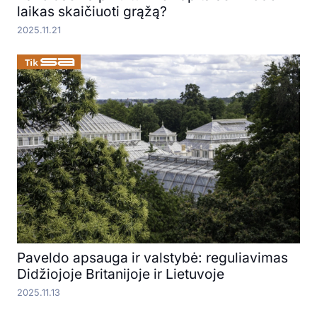
laikas skaičiuoti grąžą?
2025.11.21
Paveldo apsauga ir valstybė: reguliavimas
Didžiojoje Britanijoje ir Lietuvoje
2025.11.13