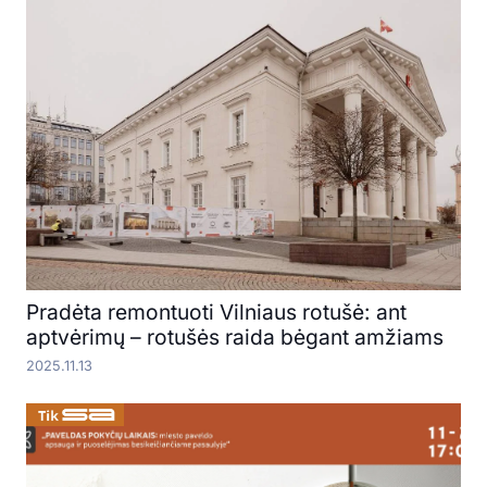
Pradėta remontuoti Vilniaus rotušė: ant
aptvėrimų – rotušės raida bėgant amžiams
2025.11.13