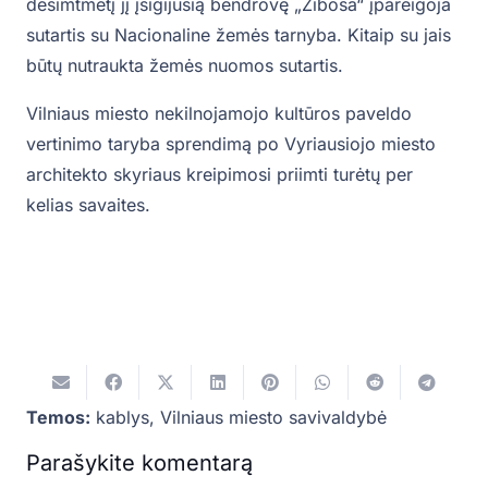
dešimtmetį jį įsigijusią bendrovę „Žibosa“ įpareigoja
sutartis su Nacionaline žemės tarnyba. Kitaip su jais
būtų nutraukta žemės nuomos sutartis.
Vilniaus miesto nekilnojamojo kultūros paveldo
vertinimo taryba sprendimą po Vyriausiojo miesto
architekto skyriaus kreipimosi priimti turėtų per
kelias savaites.
Temos:
kablys
,
Vilniaus miesto savivaldybė
Parašykite komentarą