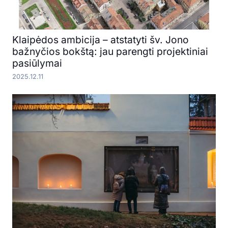
Klaipėdos ambicija – atstatyti šv. Jono
bažnyčios bokštą: jau parengti projektiniai
pasiūlymai
2025.12.11