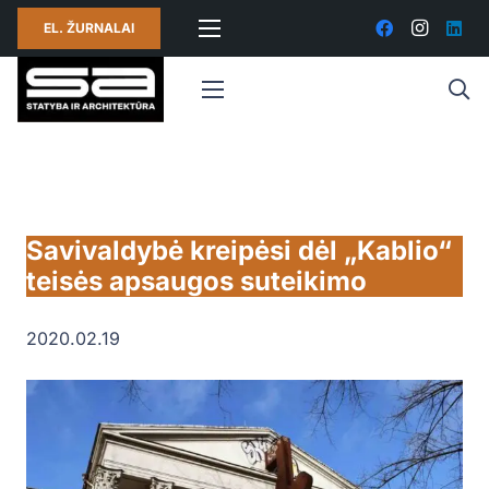
EL. ŽURNALAI
Savivaldybė kreipėsi dėl „Kablio“
teisės apsaugos suteikimo
2020.02.19