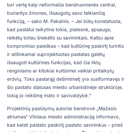
turi vertę kaip neformalūs bendruomenės centrai,
buriantys žmones, išsaugotų savo telkiančią
funkciją, – sako M. Pakalnis. – Jei būtų konstatuota,
kad pastatui taikytina tokia, platesnė, apsauga,
reikėtų toliau šnekėtis su savininkais. Kalbu apie
kompromiso paieškas – kad kultūrinę paskirtį turintis
ir atitinkamai suprojektuotas pastatas galėtų
išsaugoti kultūrines funkcijas, kad čia liktų
renginiams ar kitokiai kultūrinei veiklai pritaikytų
erdvių. Toks pastarąjį dešimtmetį yra susiformavęs ir
šio pastato statusas miesto urbanistinėje struktūroje,
tokią jo reikšmę mato ir savivaldybė.“
Projektinių pasiūlymų autoriai bendrovė „Mažasis
atriumas“ Vilniaus miesto administraciją informavo,
kad keisti pastato paskirtį pastato savininkus – prieš