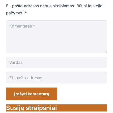
El. pašto adresas nebus skelbiamas.
Būtini laukeliai
pažymėti
*
Įrašyti komentarą
Susiję straipsniai