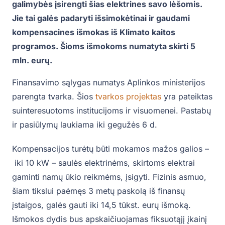
galimybės įsirengti šias elektrines savo lėšomis.
Jie tai galės padaryti išsimokėtinai ir gaudami
kompensacines išmokas iš Klimato kaitos
programos. Šioms išmokoms numatyta skirti 5
mln. eurų.
Finansavimo sąlygas numatys Aplinkos ministerijos
parengta tvarka. Šios
tvarkos projektas
yra pateiktas
suinteresuotoms institucijoms ir visuomenei. Pastabų
ir pasiūlymų laukiama iki gegužės 6 d.
Kompensacijos turėtų būti mokamos mažos galios –
iki 10 kW – saulės elektrinėms, skirtoms elektrai
gaminti namų ūkio reikmėms, įsigyti. Fizinis asmuo,
šiam tikslui paėmęs 3 metų paskolą iš finansų
įstaigos, galės gauti iki 14,5 tūkst. eurų išmoką.
Išmokos dydis bus apskaičiuojamas fiksuotąjį įkainį