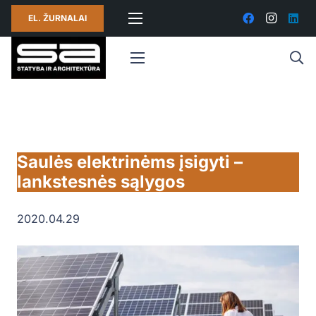
EL. ŽURNALAI
Saulės elektrinėms įsigyti –
lankstesnės sąlygos
2020.04.29