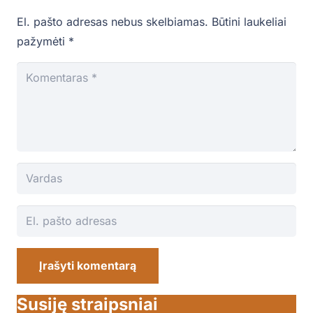
El. pašto adresas nebus skelbiamas.
Būtini laukeliai
pažymėti
*
Įrašyti komentarą
Susiję straipsniai