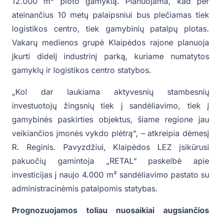
12.000 m² ploto gamyklą. Planuojama, kad per
ateinančius 10 metų palaipsniui bus plečiamas tiek
logistikos centro, tiek gamybinių patalpų plotas.
Vakarų medienos grupė Klaipėdos rajone planuoja
įkurti didelį industrinį parką, kuriame numatytos
gamyklų ir logistikos centro statybos.
„Kol dar laukiama aktyvesnių stambesnių
investuotojų žingsnių tiek į sandėliavimo, tiek į
gamybinės paskirties objektus, šiame regione jau
veikiančios įmonės vykdo plėtrą“, – atkreipia dėmesį
R. Reginis. Pavyzdžiui, Klaipėdos LEZ įsikūrusi
pakuočių gamintoja „RETAL“ paskelbė apie
investicijas į naujo 4.000 m² sandėliavimo pastato su
administracinėmis patalpomis statybas.
Prognozuojamos toliau nuosaikiai augsiančios