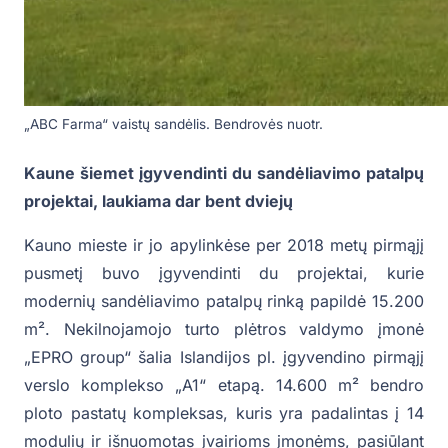
„ABC Farma“ vaistų sandėlis. Bendrovės nuotr.
Kaune šiemet įgyvendinti du sandėliavimo patalpų
projektai, laukiama dar bent dviejų
Kauno mieste ir jo apylinkėse per 2018 metų pirmąjį
pusmetį buvo įgyvendinti du projektai, kurie
modernių sandėliavimo patalpų rinką papildė 15.200
m². Nekilnojamojo turto plėtros valdymo įmonė
„EPRO group“ šalia Islandijos pl. įgyvendino pirmąjį
verslo komplekso „A1“ etapą. 14.600 m² bendro
ploto pastatų kompleksas, kuris yra padalintas į 14
modulių ir išnuomotas įvairioms įmonėms, pasiūlant