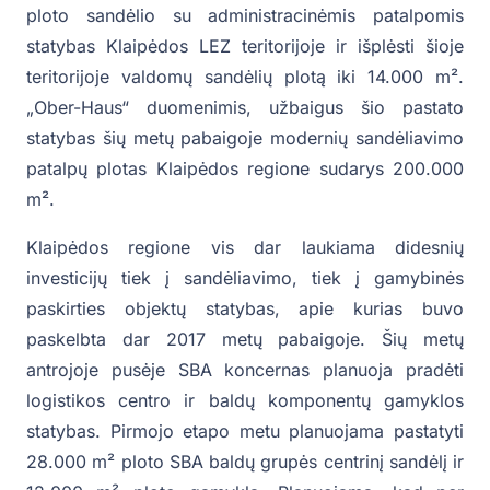
ploto sandėlio su administracinėmis patalpomis
statybas Klaipėdos LEZ teritorijoje ir išplėsti šioje
teritorijoje valdomų sandėlių plotą iki 14.000 m².
„Ober-Haus“ duomenimis, užbaigus šio pastato
statybas šių metų pabaigoje modernių sandėliavimo
patalpų plotas Klaipėdos regione sudarys 200.000
m².
Klaipėdos regione vis dar laukiama didesnių
investicijų tiek į sandėliavimo, tiek į gamybinės
paskirties objektų statybas, apie kurias buvo
paskelbta dar 2017 metų pabaigoje. Šių metų
antrojoje pusėje SBA koncernas planuoja pradėti
logistikos centro ir baldų komponentų gamyklos
statybas. Pirmojo etapo metu planuojama pastatyti
28.000 m² ploto SBA baldų grupės centrinį sandėlį ir