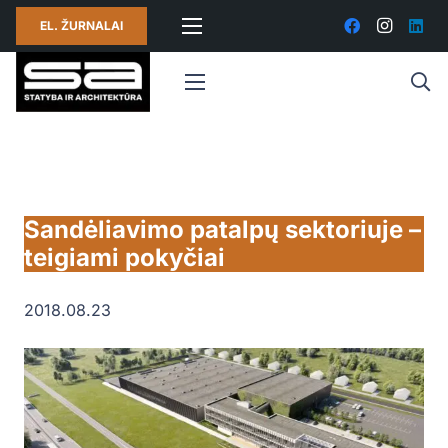
EL. ŽURNALAI
Sandėliavimo patalpų sektoriuje –
teigiami pokyčiai
2018.08.23