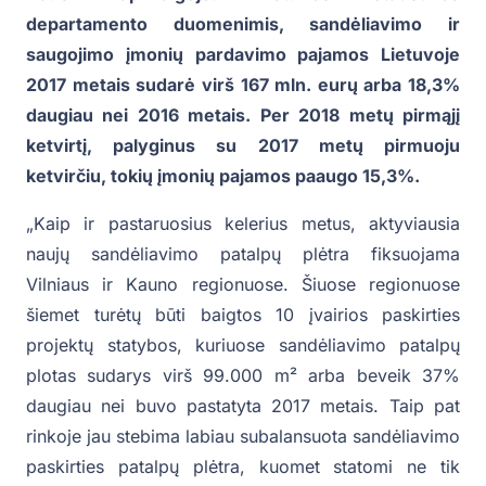
departamento duomenimis, sandėliavimo ir
saugojimo įmonių pardavimo pajamos Lietuvoje
2017 metais sudarė virš 167 mln. eurų arba 18,3%
daugiau nei 2016 metais. Per 2018 metų pirmąjį
ketvirtį, palyginus su 2017 metų pirmuoju
ketvirčiu, tokių įmonių pajamos paaugo 15,3%.
„Kaip ir pastaruosius kelerius metus, aktyviausia
naujų sandėliavimo patalpų plėtra fiksuojama
Vilniaus ir Kauno regionuose. Šiuose regionuose
šiemet turėtų būti baigtos 10 įvairios paskirties
projektų statybos, kuriuose sandėliavimo patalpų
plotas sudarys virš 99.000 m² arba beveik 37%
daugiau nei buvo pastatyta 2017 metais. Taip pat
rinkoje jau stebima labiau subalansuota sandėliavimo
paskirties patalpų plėtra, kuomet statomi ne tik