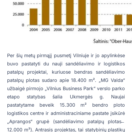
Per šių metų pirmąjį pusmetį Vilniuje ir jo apylinkėse
buvo pastatyti du nauji sandėliavimo ir logistikos
patalpų projektai, kuriuose bendras sandėliavimo
patalpų plotas sudaro apie 18.400 m². „MG Valda“
užbaigė pirmojo „Vilnius Business Park“ verslo parko
etapo statybas šalia Ukmergės g. Naujai
pastatytame beveik 15.300 m² bendro ploto
logistikos centre ir administraciniame pastate įsikūrė
„Aprangos“ grupė (sandėliavimo patalpų plotas ̶
12.000 m²). Antrasis projektas, tai statybinių plastikų