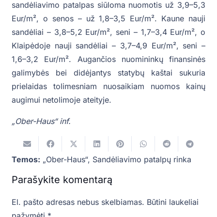
sandėliavimo patalpas siūloma nuomotis už 3,9–5,3
Eur/m², o senos – už 1,8–3,5 Eur/m². Kaune nauji
sandėliai – 3,8–5,2 Eur/m², seni – 1,7–3,4 Eur/m², o
Klaipėdoje nauji sandėliai – 3,7–4,9 Eur/m², seni –
1,6–3,2 Eur/m². Augančios nuomininkų finansinės
galimybės bei didėjantys statybų kaštai sukuria
prielaidas tolimesniam nuosaikiam nuomos kainų
augimui netolimoje ateityje.
„Ober-Haus“ inf.
Temos:
„Ober-Haus“
,
Sandėliavimo patalpų rinka
Parašykite komentarą
El. pašto adresas nebus skelbiamas.
Būtini laukeliai
pažymėti
*