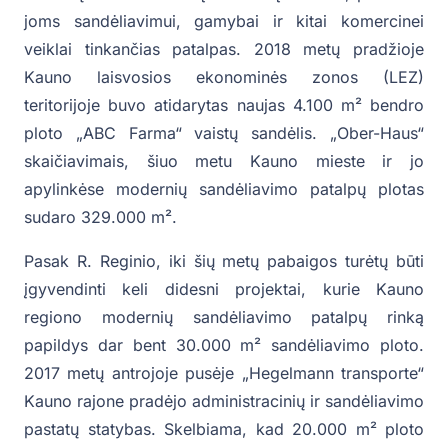
joms sandėliavimui, gamybai ir kitai komercinei
veiklai tinkančias patalpas. 2018 metų pradžioje
Kauno laisvosios ekonominės zonos (LEZ)
teritorijoje buvo atidarytas naujas 4.100 m² bendro
ploto „ABC Farma“ vaistų sandėlis. „Ober-Haus“
skaičiavimais, šiuo metu Kauno mieste ir jo
apylinkėse modernių sandėliavimo patalpų plotas
sudaro 329.000 m².
Pasak R. Reginio, iki šių metų pabaigos turėtų būti
įgyvendinti keli didesni projektai, kurie Kauno
regiono modernių sandėliavimo patalpų rinką
papildys dar bent 30.000 m² sandėliavimo ploto.
2017 metų antrojoje pusėje „Hegelmann transporte“
Kauno rajone pradėjo administracinių ir sandėliavimo
pastatų statybas. Skelbiama, kad 20.000 m² ploto