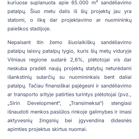
kuriuose suplanuota apie 65.000 m² sandėliavimo
patalpų. Šiuo metu dalis iš šių projektų jau yra
statomi, o likę dar projektavimo ar nuomininkų
paieškos stadijoje.
Nepaisant itin žemo šiuolaikiškų sandėliavimo
patalpų laisvų patalpų lygio, kuris šių metų viduryje
Vilniaus regione sudarė 2,6%, plėtotojai vis dar
neskuba pradėti naujų projektų statybų neturėdami
išankstinių sutarčių su nuomininkais bent daliai
patalpų. Tačiau finansiškai pajėgesni ir sandėliavimo
ar transporto srityje patirties turintys plėtotojai (pvz.,
„Sirin Development“, „Transimeksa“) stengiasi
išnaudoti menkos pasiūlos rinkoje galimybes ir imasi
aktyvesnių žingsnių bei įgyvendina didesnės
apimties projektus skirtus nuomai.