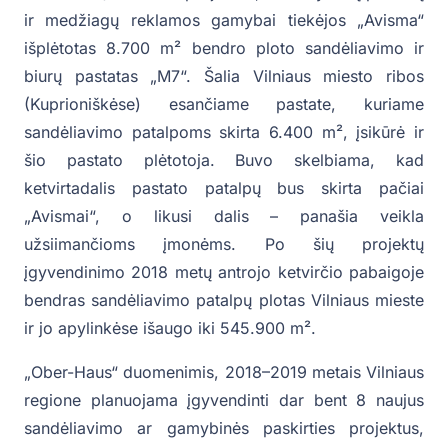
ir medžiagų reklamos gamybai tiekėjos „Avisma“
išplėtotas 8.700 m² bendro ploto sandėliavimo ir
biurų pastatas „M7“. Šalia Vilniaus miesto ribos
(Kuprioniškėse) esančiame pastate, kuriame
sandėliavimo patalpoms skirta 6.400 m², įsikūrė ir
šio pastato plėtotoja. Buvo skelbiama, kad
ketvirtadalis pastato patalpų bus skirta pačiai
„Avismai“, o likusi dalis – panašia veikla
užsiimančioms įmonėms. Po šių projektų
įgyvendinimo 2018 metų antrojo ketvirčio pabaigoje
bendras sandėliavimo patalpų plotas Vilniaus mieste
ir jo apylinkėse išaugo iki 545.900 m².
„Ober-Haus“ duomenimis, 2018–2019 metais Vilniaus
regione planuojama įgyvendinti dar bent 8 naujus
sandėliavimo ar gamybinės paskirties projektus,