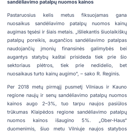
sandėliavimo patalpų nuomos kainos
Pastaruosius kelis metus fiksuojamas gana
nuosaikus sandėliavimo patalpų nuomos kainų
augimas tęsėsi ir šiais metais. „Išliekantis šiuolaikiškų
patalpų poreikis, augančios sandėliavimo patalpas
naudojančių įmonių finansinės galimybės bei
augantys statybų kaštai prisideda tiek prie šio
sektoriaus plėtros, tiek prie nedidelio, bet
nuosaikaus turto kainų augimo“, – sako R. Reginis.
Per 2018 metų pirmąjį pusmetį Vilniaus ir Kauno
regione naujų ir senų sandėliavimo patalpų nuomos
kainos augo 2–3%, tuo tarpu naujos pasiūlos
trūkumas Klaipėdos regione sandėliavimo patalpų
nuomos kainos išaugino 5%. „Ober-Haus“
duomenimis, šiuo metu Vilniuje naujos statybos