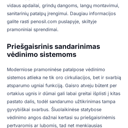
vidaus apdailai, grindų dangoms, langų montavimui,
sanitarinių patalpų įrengimui. Daugiau informacijos
galite rasti penosil.com puslapyje, skiltyje
pramoniniai sprendimai.
Priešgaisrinis sandarinimas
vėdinimo sistemoms
Moderniose pramoninėse patalpose vėdinimo
sistemos atlieka ne tik oro cirkuliacijos, bet ir svarbią
atsparumo ugniai funkciją. Gaisro atveju būtent per
ortakius ugnis ir dūmai gali labai greitai išplisti į kitas
pastato dalis, todėl sandarumo užtikrinimas tampa
gyvybiškai svarbus. Šiuolaikinėse statybose
vėdinimo angos dažnai kertasi su priešgaisrinėmis
pertvaromis ar lubomis, tad net menkiausias