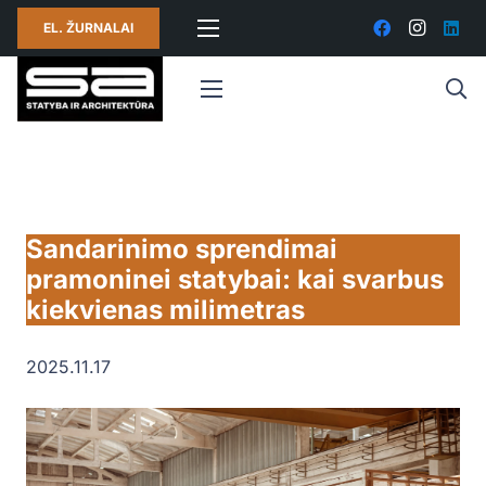
EL. ŽURNALAI
Sandarinimo sprendimai
pramoninei statybai: kai svarbus
kiekvienas milimetras
2025.11.17