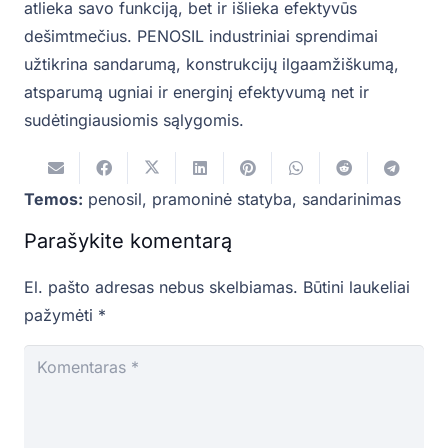
atlieka savo funkciją, bet ir išlieka efektyvūs
dešimtmečius. PENOSIL industriniai sprendimai
užtikrina sandarumą, konstrukcijų ilgaamžiškumą,
atsparumą ugniai ir energinį efektyvumą net ir
sudėtingiausiomis sąlygomis.
Temos:
penosil
,
pramoninė statyba
,
sandarinimas
Parašykite komentarą
El. pašto adresas nebus skelbiamas.
Būtini laukeliai
pažymėti
*