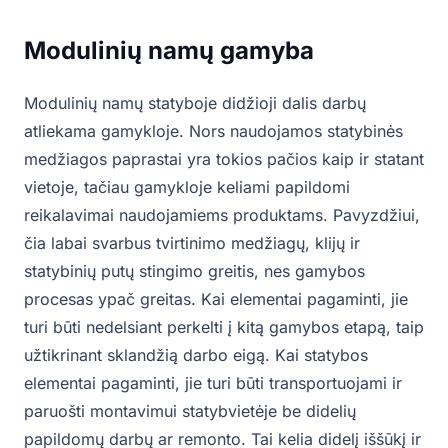
Modulinių namų gamyba
Modulinių namų statyboje didžioji dalis darbų
atliekama gamykloje. Nors naudojamos statybinės
medžiagos paprastai yra tokios pačios kaip ir statant
vietoje, tačiau gamykloje keliami papildomi
reikalavimai naudojamiems produktams. Pavyzdžiui,
čia labai svarbus tvirtinimo medžiagų, klijų ir
statybinių putų stingimo greitis, nes gamybos
procesas ypač greitas. Kai elementai pagaminti, jie
turi būti nedelsiant perkelti į kitą gamybos etapą, taip
užtikrinant sklandžią darbo eigą. Kai statybos
elementai pagaminti, jie turi būti transportuojami ir
paruošti montavimui statybvietėje be didelių
papildomų darbų ar remonto. Tai kelia didelį iššūkį ir