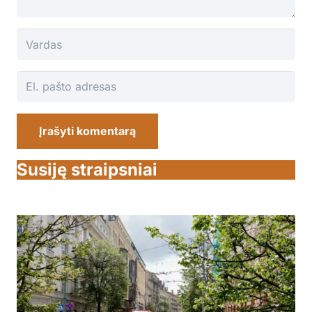
Įrašyti komentarą
Susiję straipsniai