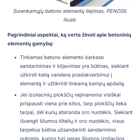
Surenkamųjų betono elementų liejimas. PENOSIL
iliustr.
Pagrindiniai aspektai, ką verta žinoti apie betoninių
elementų gamybą:
Tinkamas betono elemento karkaso
sandarinimas ir klijavimas yra būtinas, siekiant
užkirsti kelią vandens prasiskverbimui į
elementą ir užtikrinti tinkamą kampų apdailą.
Jei izoliacinių plokščių neįmanoma visiškai
prispausti viena prie kitos, tarp plokščių lieka
tarpai, dėl kurių atsiranda oro nuotėkis. Siekiant
išvengti šilumos tiltelių ir oro nuotėkio, visus
tarpelius būtina užsandarinti sandarinimo
putomis, kurios turi geras šilumos izoliacijos