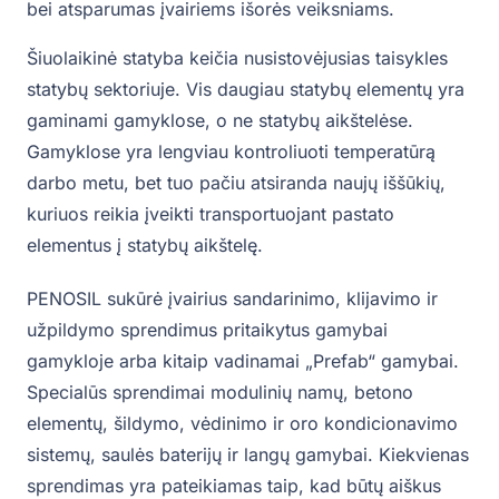
bei atsparumas įvairiems išorės veiksniams.
Šiuolaikinė statyba keičia nusistovėjusias taisykles
statybų sektoriuje. Vis daugiau statybų elementų yra
gaminami gamyklose, o ne statybų aikštelėse.
Gamyklose yra lengviau kontroliuoti temperatūrą
darbo metu, bet tuo pačiu atsiranda naujų iššūkių,
kuriuos reikia įveikti transportuojant pastato
elementus į statybų aikštelę.
PENOSIL sukūrė įvairius sandarinimo, klijavimo ir
užpildymo sprendimus pritaikytus gamybai
gamykloje arba kitaip vadinamai „Prefab“ gamybai.
Specialūs sprendimai modulinių namų, betono
elementų, šildymo, vėdinimo ir oro kondicionavimo
sistemų, saulės baterijų ir langų gamybai. Kiekvienas
sprendimas yra pateikiamas taip, kad būtų aiškus