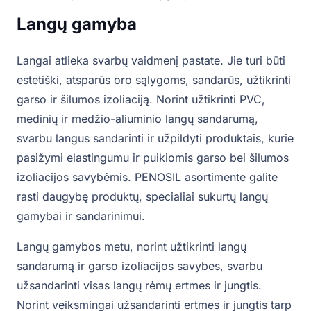
Langų gamyba
Langai atlieka svarbų vaidmenį pastate. Jie turi būti
estetiški, atsparūs oro sąlygoms, sandarūs, užtikrinti
garso ir šilumos izoliaciją. Norint užtikrinti PVC,
medinių ir medžio-aliuminio langų sandarumą,
svarbu langus sandarinti ir užpildyti produktais, kurie
pasižymi elastingumu ir puikiomis garso bei šilumos
izoliacijos savybėmis. PENOSIL asortimente galite
rasti daugybę produktų, specialiai sukurtų langų
gamybai ir sandarinimui.
Langų gamybos metu, norint užtikrinti langų
sandarumą ir garso izoliacijos savybes, svarbu
užsandarinti visas langų rėmų ertmes ir jungtis.
Norint veiksmingai užsandarinti ertmes ir jungtis tarp