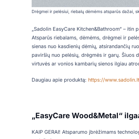
Drėgmei ir pelėsiui, riebalų dėmėms atsparūs dažai, ski
„Sadolin EasyCare Kitchen&Bathroom“ – itin pat
Atsparūs riebalams, dėmėms, drėgmei ir pelės
sienas nuo kasdienių dėmių, atsirandančių ru
paviršių nuo pelėsių, drėgmės ir garų. Šiuos 
virtuvės ar vonios kambarių sienos ilgiau atro
Daugiau apie produktą:
https://www.sadolin.l
„EasyCare Wood&Metal“ ilg
KAIP GERAI! Atsparumo įbrėžimams technologija 