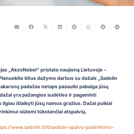
jas „AkzoNobel“ pristato naujieną Lietuvoje –
Planuokite kitus dažymo darbus su dažais „Sadolin
 makaronų padažas netaps pasaulio pabaiga jūsų
dažai yra pažangios sudėties ir pagaminti
ilgiau išlaikyti jūsų namus gražius. Dažai puikiai
rinkimui siūlomi tūkstančiai atspalvių.
tps://www.sadolin.lt/lt/sadolin-spalvu-pasirinkimo-