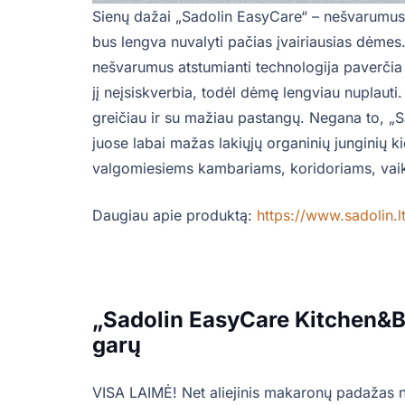
Sienų dažai „Sadolin EasyCare“ – nešvarumus a
bus lengva nuvalyti pačias įvairiausias dėmes.
nešvarumus atstumianti technologija paverčia jį
jį neįsiskverbia, todėl dėmę lengviau nuplauti
greičiau ir su mažiau pastangų. Negana to, „S
juose labai mažas lakiųjų organinių junginių k
valgomiesiems kambariams, koridoriams, vai
Daugiau apie produktą:
https://www.sadolin.l
„Sadolin EasyCare Kitchen&B
garų
VISA LAIMĖ! Net aliejinis makaronų padažas n