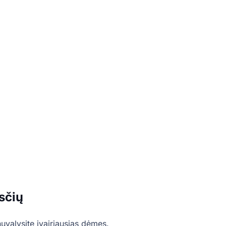
sčių
valysite įvairiausias dėmes.