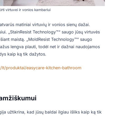
rti virtuvei ir vonios kambariui
varūs matiniai virtuvių ir vonios sienų dažai.
iui. „StainResist Technology™“ saugo jūsų virtuvės
ošiant maistą. „MoldResist Technology™“ saugo
dažus lengva plauti, todėl net ir dažnai naudojamos
dys kaip ką tik dažytos.
t/lt/produktai/easycare-kitchen-bathroom
aamžiškumui
užtikrina, kad jūsų baldai ilgiau išliks kaip ką tik