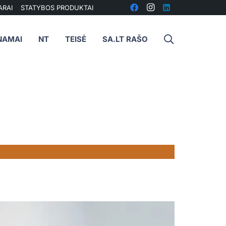
ARAI
STATYBOS PRODUKTAI
NAMAI
NT
TEISĖ
SA.LT RAŠO