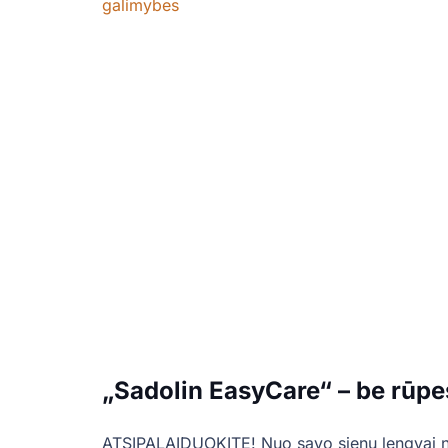
galimybes
„Sadolin EasyCare“ – be rūpe
ATSIPALAIDUOKITE! Nuo savo sienų lengvai nu