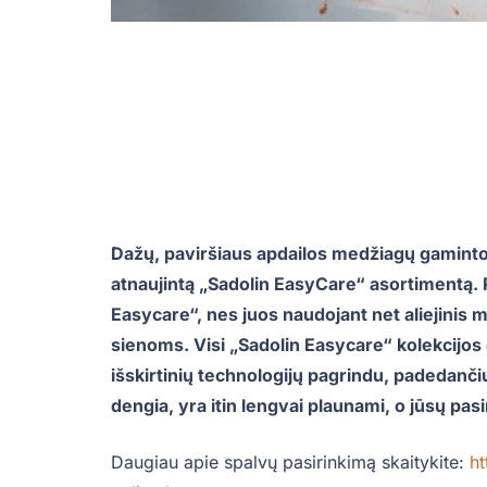
Dažų, paviršiaus apdailos medžiagų gaminto
atnaujintą „Sadolin EasyCare“ asortimentą. 
Easycare“, nes juos naudojant net aliejinis
sienoms. Visi „Sadolin Easycare“ kolekcijos 
išskirtinių technologijų pagrindu, padedančiu 
dengia, yra itin lengvai plaunami, o jūsų pasi
Daugiau apie spalvų pasirinkimą skaitykite:
ht