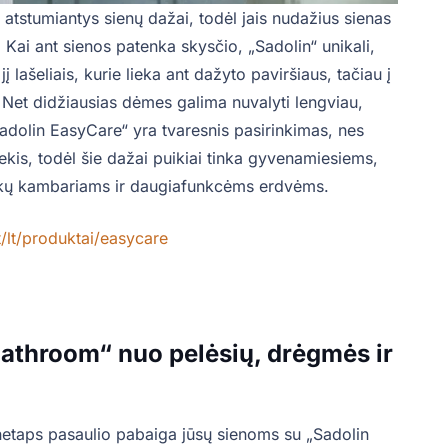
tstumiantys sienų dažai, todėl jais nudažius sienas
 Kai ant sienos patenka skysčio, „Sadolin“ unikali,
 lašeliais, kurie lieka ant dažyto paviršiaus, tačiau į
. Net didžiausias dėmes galima nuvalyti lengviau,
adolin EasyCare“ yra tvaresnis pasirinkimas, nes
iekis, todėl šie dažai puikiai tinka gyvenamiesiems,
kų kambariams ir daugiafunkcėms erdvėms.
t/lt/produktai/easycare
athroom“ nuo pelėsių, drėgmės ir
etaps pasaulio pabaiga jūsų sienoms su „Sadolin