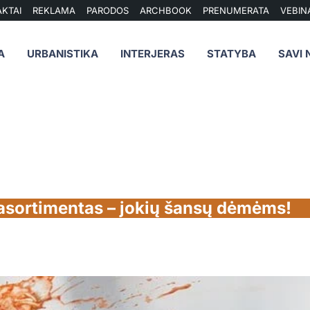
KTAI
REKLAMA
PARODOS
ARCHBOOK
PRENUMERATA
VEBIN
A
URBANISTIKA
INTERJERAS
STATYBA
SAVI 
 asortimentas – jokių šansų dėmėms!