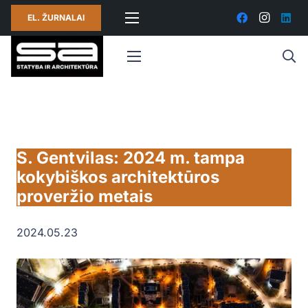
EL. ŽURNALAI
S. Gentvilas: 2024 m. tampa
kokybiškos architektūros
proveržio metais
2024.05.23