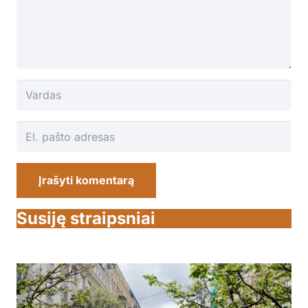
Įrašyti komentarą
Susiję straipsniai