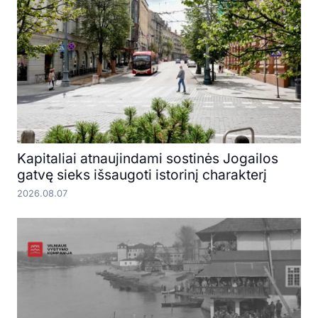
Kapitaliai atnaujindami sostinės Jogailos
gatvę sieks išsaugoti istorinį charakterį
2026.08.07