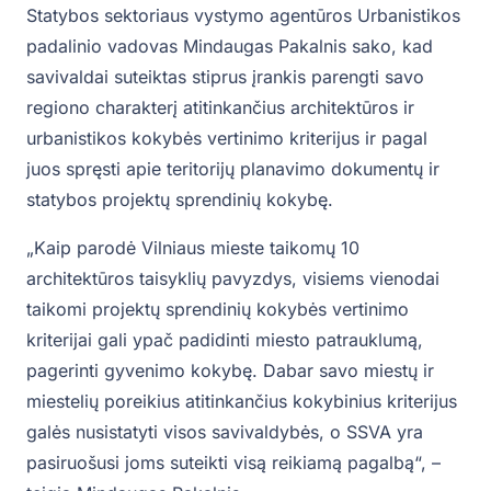
Statybos sektoriaus vystymo agentūros Urbanistikos
padalinio vadovas Mindaugas Pakalnis sako, kad
savivaldai suteiktas stiprus įrankis parengti savo
regiono charakterį atitinkančius architektūros ir
urbanistikos kokybės vertinimo kriterijus ir pagal
juos spręsti apie teritorijų planavimo dokumentų ir
statybos projektų sprendinių kokybę.
„Kaip parodė Vilniaus mieste taikomų 10
architektūros taisyklių pavyzdys, visiems vienodai
taikomi projektų sprendinių kokybės vertinimo
kriterijai gali ypač padidinti miesto patrauklumą,
pagerinti gyvenimo kokybę. Dabar savo miestų ir
miestelių poreikius atitinkančius kokybinius kriterijus
galės nusistatyti visos savivaldybės, o SSVA yra
pasiruošusi joms suteikti visą reikiamą pagalbą“, –