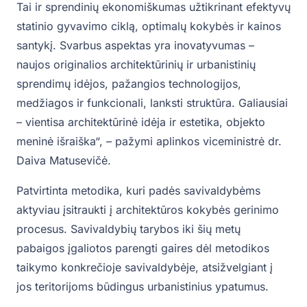
Tai ir sprendinių ekonomiškumas užtikrinant efektyvų
statinio gyvavimo ciklą, optimalų kokybės ir kainos
santykį. Svarbus aspektas yra inovatyvumas –
naujos originalios architektūrinių ir urbanistinių
sprendimų idėjos, pažangios technologijos,
medžiagos ir funkcionali, lanksti struktūra. Galiausiai
– vientisa architektūrinė idėja ir estetika, objekto
meninė išraiška“, – pažymi aplinkos viceministrė dr.
Daiva Matusevičė.
Patvirtinta metodika, kuri padės savivaldybėms
aktyviau įsitraukti į architektūros kokybės gerinimo
procesus. Savivaldybių tarybos iki šių metų
pabaigos įgaliotos parengti gaires dėl metodikos
taikymo konkrečioje savivaldybėje, atsižvelgiant į
jos teritorijoms būdingus urbanistinius ypatumus.