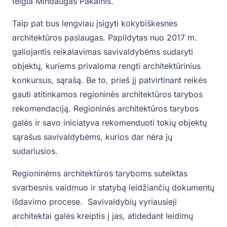
teigia Mindaugas Pakalnis.
Taip pat bus lengviau įsigyti kokybiškesnes
architektūros paslaugas. Papildytas nuo 2017 m.
galiojantis reikalavimas savivaldybėms sudaryti
objektų, kuriems privaloma rengti architektūrinius
konkursus, sąrašą. Be to, prieš jį patvirtinant reikės
gauti atitinkamos regioninės architektūros tarybos
rekomendaciją. Regioninės architektūros tarybos
galės ir savo iniciatyva rekomenduoti tokių objektų
sąrašus savivaldybėms, kurios dar nėra jų
sudariusios.
Regioninėms architektūros taryboms suteiktas
svarbesnis vaidmuo ir statybą leidžiančių dokumentų
išdavimo procese. Savivaldybių vyriausieji
architektai galės kreiptis į jas, atidedant leidimų