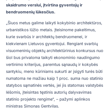
skaidrumo verslui, įtvirtina gyventojų ir
bendruomenių lūkesčius.
„Šiuos metus galime laikyti kokybinio architektūros,
urbanistikos lūžio metais. Įteisinome pakeitimus,
kurie svarbūs ir architektų bendruomenei, ir
kiekvienam Lietuvos gyventojui. Rengiant svarbių
visuomeninių objektų architektūrinius konkursus nuo
šiol bus privaloma taikyti ekonominio naudingumo
vertinimo kriterijus, paremtus sąnaudų ir kokybės
santykiu, meno kūriniams sukurti ar įsigyti turės būti
numatoma ne mažiau kaip 1 proc. suma nuo statinio
statybos sąmatinės vertės, jei jis statomas valstybės
lėšomis, įteisintas tęstinis autorių dalyvavimas
statinio projekto rengime“, – pažymi aplinkos
ministras Simonas Gentvilas.