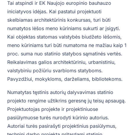
Tai atspindi ir EK Naujojo europinio bauhauzo
iniciatyvos idėjas. Kai pastatui projektuoti
skelbiamas architektūrinis konkursas, turi būti
numatytos lėšos meno kūriniams sukurti ar įsigyti.
Kai objektas statomas valstybės biudžeto lėšomis,
meno kūriniams turi būti numatoma ne mažiau kaip 1
proc. suma nuo statinio statybos sąmatinės vertės.
Reikalavimas galios architektūriniu, urbanistiniu,
valstybiniu požiūriu svarbioms statyboms.
Pavyzdžiui, mokykloms, darželiams, bibliotekoms.
Numatytas tęstinis autorių dalyvavimas statinio
projekto rengime užtikrins geresnę jų teisų apsaugą.
Projektuotojas projekte ir projektiniuose
pasiūlymuose turės nurodyti kūrinio autorius.
Autoriai turės pasirašyti projektinius pasiūlymus,
techninį darbo projektą pritardami statinio