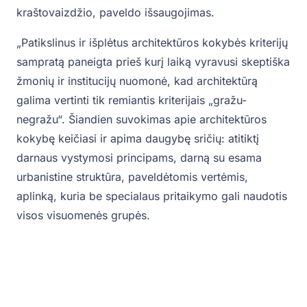
kraštovaizdžio, paveldo išsaugojimas.
„Patikslinus ir išplėtus architektūros kokybės kriterijų
sampratą paneigta prieš kurį laiką vyravusi skeptiška
žmonių ir institucijų nuomonė, kad architektūrą
galima vertinti tik remiantis kriterijais „gražu-
negražu“. Šiandien suvokimas apie architektūros
kokybę keičiasi ir apima daugybę sričių: atitiktį
darnaus vystymosi principams, darną su esama
urbanistine struktūra, paveldėtomis vertėmis,
aplinką, kuria be specialaus pritaikymo gali naudotis
visos visuomenės grupės.