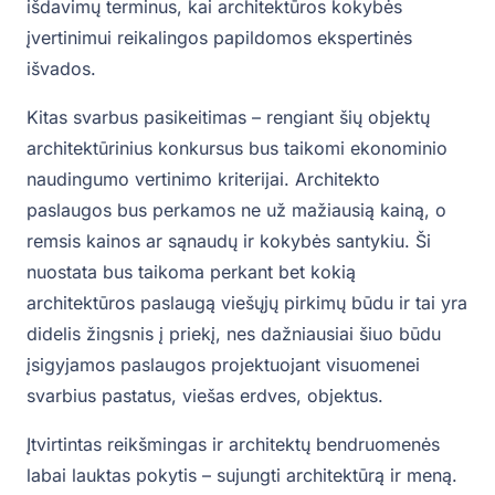
išdavimų terminus, kai architektūros kokybės
įvertinimui reikalingos papildomos ekspertinės
išvados.
Kitas svarbus pasikeitimas – rengiant šių objektų
architektūrinius konkursus bus taikomi ekonominio
naudingumo vertinimo kriterijai. Architekto
paslaugos bus perkamos ne už mažiausią kainą, o
remsis kainos ar sąnaudų ir kokybės santykiu. Ši
nuostata bus taikoma perkant bet kokią
architektūros paslaugą viešųjų pirkimų būdu ir tai yra
didelis žingsnis į priekį, nes dažniausiai šiuo būdu
įsigyjamos paslaugos projektuojant visuomenei
svarbius pastatus, viešas erdves, objektus.
Įtvirtintas reikšmingas ir architektų bendruomenės
labai lauktas pokytis – sujungti architektūrą ir meną.