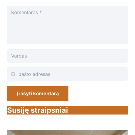
Įrašyti komentarą
Susiję straipsniai