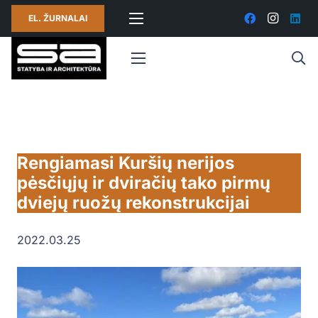
EL. ŽURNALAI
Rengiamasi Kuršių nerijos
pėsčiųjų ir dviračių tako pirmų
dviejų ruožų rekonstrukcijai
2022.03.25