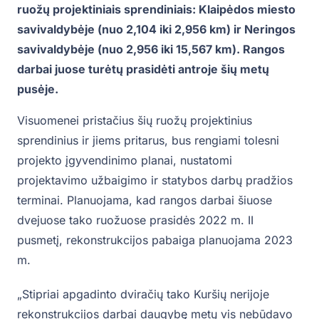
ruožų projektiniais sprendiniais: Klaipėdos miesto
savivaldybėje (nuo 2,104 iki 2,956 km) ir Neringos
savivaldybėje (nuo 2,956 iki 15,567 km). Rangos
darbai juose turėtų prasidėti antroje šių metų
pusėje.
Visuomenei pristačius šių ruožų projektinius
sprendinius ir jiems pritarus, bus rengiami tolesni
projekto įgyvendinimo planai, nustatomi
projektavimo užbaigimo ir statybos darbų pradžios
terminai. Planuojama, kad rangos darbai šiuose
dvejuose tako ruožuose prasidės 2022 m. II
pusmetį, rekonstrukcijos pabaiga planuojama 2023
m.
„Stipriai apgadinto dviračių tako Kuršių nerijoje
rekonstrukcijos darbai daugybę metų vis nebūdavo