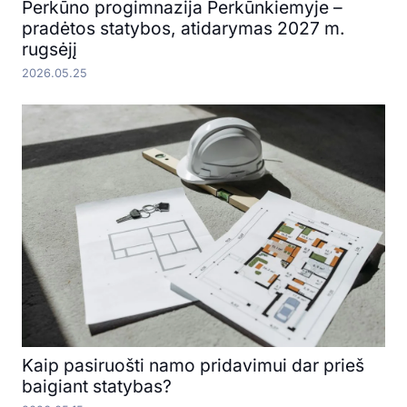
Perkūno progimnazija Perkūnkiemyje –
pradėtos statybos, atidarymas 2027 m.
rugsėjį
2026.05.25
Kaip pasiruošti namo pridavimui dar prieš
baigiant statybas?