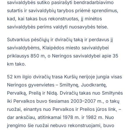
savivaldybės sutiko pasirašyti bendradarbiavimo
sutartis ir savivaldybių tarybos priėmė sprendimus,
kad, kai takas bus rekonstruotas, jį minėtos
savivaldybės perims valdyti nuosavybės teise.
Sutvarkius pėsčiųjų ir dviračių taką ir perdavus jį
savivaldybėms, Klaipėdos miesto savivaldybei
priklausys 850 m, o Neringos savivaldybei apie 35
km tako.
52 km ilgio dviračių trasa Kuršių nerijoje jungia visas
Neringos gyvenvietes – Smiltynę, Juodkrantę,
Pervalką, Preilą ir Nidą. Dviračių takas nuo Smiltynės
iki Pervalkos buvo tiesiamas 2003–2007 m., o takų
ruožai, einantys nuo Pervalkos ir Preilos jūros link, –
dar anksčiau, atitinkamai 1978 m. ir 1982 m. Nuo
įrengimo šie ruožai nebuvo rekonstruojami, buvo