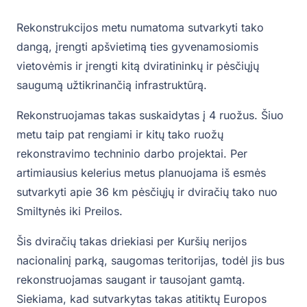
Rekonstrukcijos metu numatoma sutvarkyti tako
dangą, įrengti apšvietimą ties gyvenamosiomis
vietovėmis ir įrengti kitą dviratininkų ir pėsčiųjų
saugumą užtikrinančią infrastruktūrą.
Rekonstruojamas takas suskaidytas į 4 ruožus. Šiuo
metu taip pat rengiami ir kitų tako ruožų
rekonstravimo techninio darbo projektai. Per
artimiausius kelerius metus planuojama iš esmės
sutvarkyti apie 36 km pėsčiųjų ir dviračių tako nuo
Smiltynės iki Preilos.
Šis dviračių takas driekiasi per Kuršių nerijos
nacionalinį parką, saugomas teritorijas, todėl jis bus
rekonstruojamas saugant ir tausojant gamtą.
Siekiama, kad sutvarkytas takas atitiktų Europos