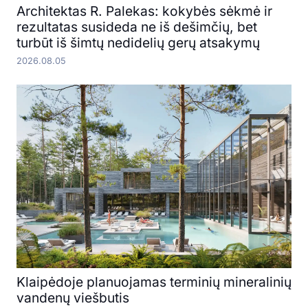
Architektas R. Palekas: kokybės sėkmė ir
rezultatas susideda ne iš dešimčių, bet
turbūt iš šimtų nedidelių gerų atsakymų
2026.08.05
Klaipėdoje planuojamas terminių mineralinių
vandenų viešbutis