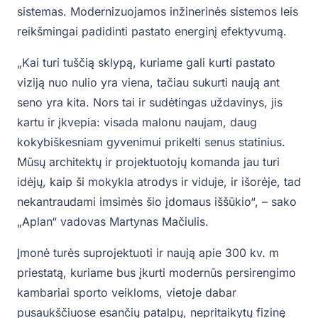
sistemas. Modernizuojamos inžinerinės sistemos leis
reikšmingai padidinti pastato energinį efektyvumą.
„Kai turi tuščią sklypą, kuriame gali kurti pastato
viziją nuo nulio yra viena, tačiau sukurti naują ant
seno yra kita. Nors tai ir sudėtingas uždavinys, jis
kartu ir įkvepia: visada malonu naujam, daug
kokybiškesniam gyvenimui prikelti senus statinius.
Mūsų architektų ir projektuotojų komanda jau turi
idėjų, kaip ši mokykla atrodys ir viduje, ir išorėje, tad
nekantraudami imsimės šio įdomaus iššūkio“, – sako
„Aplan“ vadovas Martynas Mačiulis.
Įmonė turės suprojektuoti ir naują apie 300 kv. m
priestatą, kuriame bus įkurti modernūs persirengimo
kambariai sporto veikloms, vietoje dabar
pusaukščiuose esančių patalpų, nepritaikytų fizinę