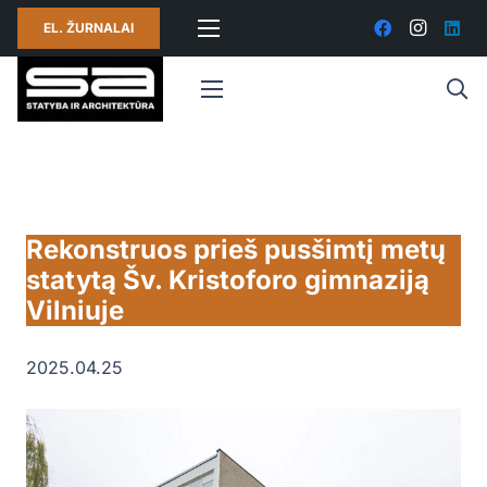
EL. ŽURNALAI
Rekonstruos prieš pusšimtį metų
statytą Šv. Kristoforo gimnaziją
Vilniuje
2025.04.25