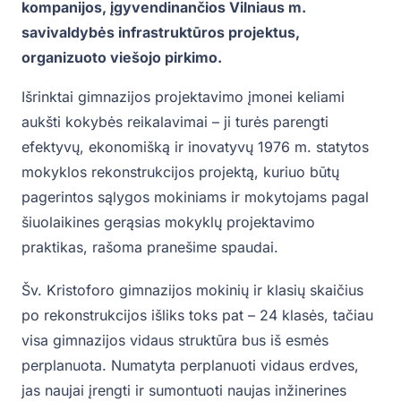
kompanijos, įgyvendinančios Vilniaus m.
savivaldybės infrastruktūros projektus,
organizuoto viešojo pirkimo.
Išrinktai gimnazijos projektavimo įmonei keliami
aukšti kokybės reikalavimai – ji turės parengti
efektyvų, ekonomišką ir inovatyvų 1976 m. statytos
mokyklos rekonstrukcijos projektą, kuriuo būtų
pagerintos sąlygos mokiniams ir mokytojams pagal
šiuolaikines gerąsias mokyklų projektavimo
praktikas, rašoma pranešime spaudai.
Šv. Kristoforo gimnazijos mokinių ir klasių skaičius
po rekonstrukcijos išliks toks pat – 24 klasės, tačiau
visa gimnazijos vidaus struktūra bus iš esmės
perplanuota. Numatyta perplanuoti vidaus erdves,
jas naujai įrengti ir sumontuoti naujas inžinerines