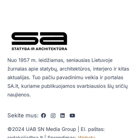
Nuo 1957 m. leidžiamas, seniausias Lietuvoje
žurnalas apie statybų, architektūros, interjero ir kitas
aktualijas. Tuo pačiu pavadinimu veikia ir portalas
SA.lt, kuriame publikuojamos svarbiausios šių sričių
naujienos.
Sekite mus:
©2024 UAB SN Media Group | El. paštas:
redakcija@sa.lt | Sprendimas:
Websty