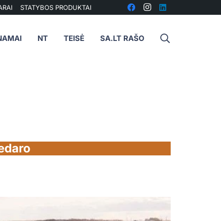
ARAI
STATYBOS PRODUKTAI
NAMAI
NT
TEISĖ
SA.LT RAŠO
nedaro