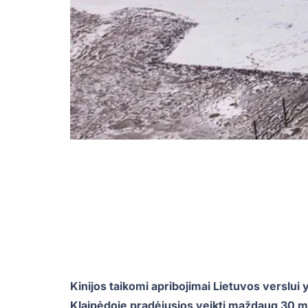
Kinijos taikomi apribojimai Lietuvos verslui 
Klaipėdoje pradėjusios veikti maždaug 30 ml