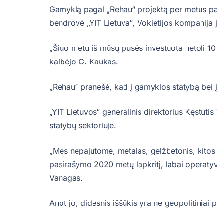
Gamyklą pagal „Rehau“ projektą per metus pa
bendrovė „YIT Lietuva“, Vokietijos kompanija 
„Šiuo metu iš mūsų pusės investuota netoli 10 m
kalbėjo G. Kaukas.
„Rehau“ pranešė, kad į gamyklos statybą bei į
„YIT Lietuvos“ generalinis direktorius Kęstuti
statybų sektoriuje.
„Mes nepajutome, metalas, gelžbetonis, kitos
pasirašymo 2020 metų lapkritį, labai operatyv
Vanagas.
Anot jo, didesnis iššūkis yra ne geopolitiniai