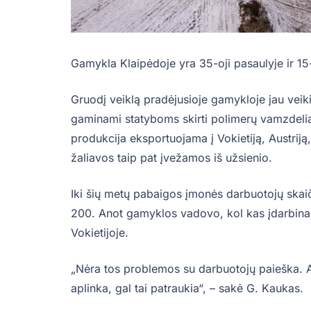
Gamykla Klaipėdoje yra 35-oji pasaulyje ir 1
Gruodį veiklą pradėjusioje gamykloje jau veiki
gaminami statyboms skirti polimerų vamzdelia
produkcija eksportuojama į Vokietiją, Austriją,
žaliavos taip pat įvežamos iš užsienio.
Iki šių metų pabaigos įmonės darbuotojų skaič
200. Anot gamyklos vadovo, kol kas įdarbina
Vokietijoje.
„Nėra tos problemos su darbuotojų paieška. 
aplinka, gal tai patraukia“, – sakė G. Kaukas.