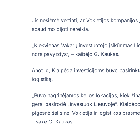
Jis nesiėmė vertinti, ar Vokietijos kompanijos
spaudimo bijoti nereikia.
„Kiekvienas Vakarų investuotojo įsikūrimas L
nors pavyzdys“, – kalbėjo G. Kaukas.
Anot jo, Klaipėda investicijoms buvo pasirinkta 
logistiką.
„Buvo nagrinėjamos kelios lokacijos, kiek žina
gerai pasirodė „Investuok Lietuvoje“, Klaipėdos
pigesnė šalis nei Vokietija ir logistikos prasm
– sakė G. Kaukas.