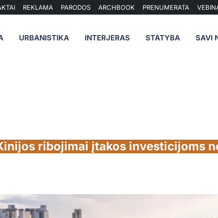
KTAI
REKLAMA
PARODOS
ARCHBOOK
PRENUMERATA
VEBIN
A
URBANISTIKA
INTERJERAS
STATYBA
SAVI 
nijos ribojimai įtakos investicijoms 