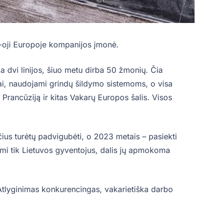
5-oji Europoje kompanijos įmonė.
a dvi linijos, šiuo metu dirba 50 žmonių. Čia
i, naudojami grindų šildymo sistemoms, o visa
 Prancūziją ir kitas Vakarų Europos šalis. Visos
ius turėtų padvigubėti, o 2023 metais – pasiekti
mi tik Lietuvos gyventojus, dalis jų apmokoma
Atlyginimas konkurencingas, vakarietiška darbo