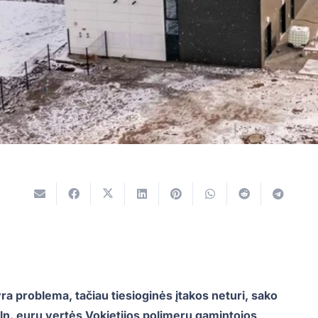
yra problema, tačiau tiesioginės įtakos neturi, sako
n. eurų vertės Vokietijos polimerų gamintojos