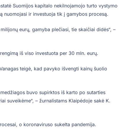
statė Suomijos kapitalo nekilnojamojo turto vystymo
ją nuomojasi ir investuoja tik į gamybos procesą.
ilijonų eurų, gamyba plečiasi, tie skaičiai didės“, –
rengimą iš viso investuota per 30 mln. eurų.
s Vanagas teigė, kad pavyko išvengti kainų šuolio
 medžiagos buvo supirktos iš karto po sutarties
iai suveikėme“, – žurnalistams Klaipėdoje sakė K.
 procesai, o koronaviruso sukelta pandemija.