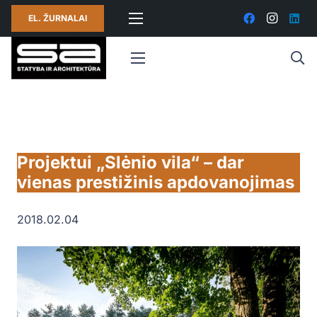
EL. ŽURNALAI
Projektui „Slėnio vila“ – dar
vienas prestižinis apdovanojimas
2018.02.04