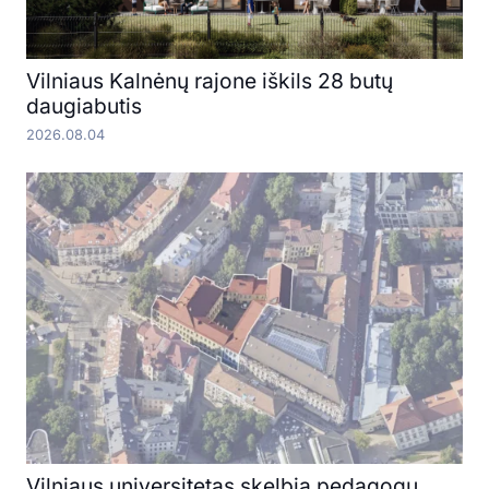
Vilniaus Kalnėnų rajone iškils 28 butų
daugiabutis
2026.08.04
Vilniaus universitetas skelbia pedagogų