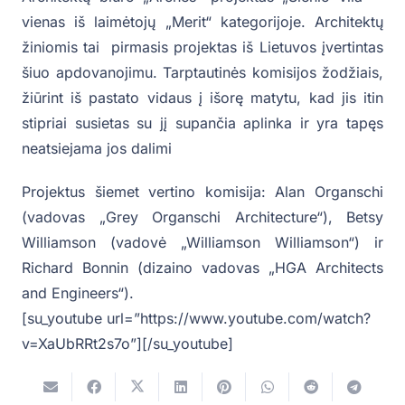
vienas iš laimėtojų „Merit“ kategorijoje. Architektų
žiniomis tai pirmasis projektas iš Lietuvos įvertintas
šiuo apdovanojimu. Tarptautinės komisijos žodžiais,
žiūrint iš pastato vidaus į išorę matytu, kad jis itin
stipriai susietas su jį supančia aplinka ir yra tapęs
neatsiejama jos dalimi
Projektus šiemet vertino komisija: Alan Organschi
(vadovas „Grey Organschi Architecture“), Betsy
Williamson (vadovė „Williamson Williamson“) ir
Richard Bonnin (dizaino vadovas „HGA Architects
and Engineers“).
[su_youtube url=”https://www.youtube.com/watch?
v=XaUbRRt2s7o”][/su_youtube]