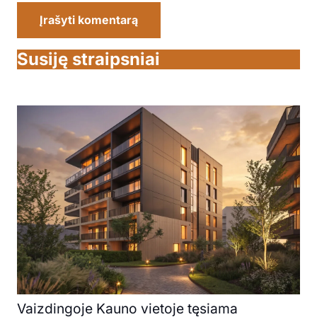
Įrašyti komentarą
Susiję straipsniai
Vaizdingoje Kauno vietoje tęsiama