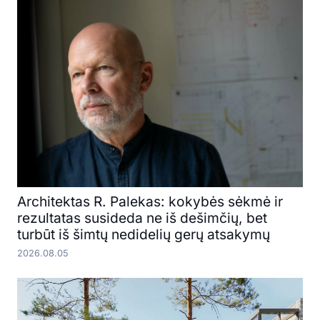
Architektas R. Palekas: kokybės sėkmė ir
rezultatas susideda ne iš dešimčių, bet
turbūt iš šimtų nedidelių gerų atsakymų
2026.08.05