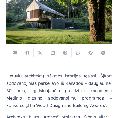
Lietuvių architektų sėkmės istorijos tęsiasi. Šįkart
apdovanojimas parkeliavo iš Kanados – daugiau nei
30 metų egzistuojančio prestižinio kanadiečių
Medinio dizaino apdovanojimų programos –
konkurso „The Wood Design and Building Awards“.
Architektų biuro „Arches“ projektas „Slėnio vila“ –