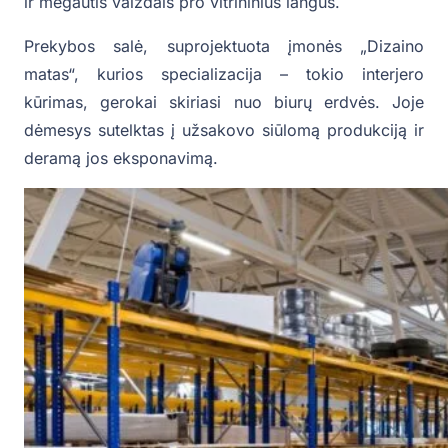
ir mėgautis vaizdais pro vitrininius langus.
Prekybos salė, suprojektuota įmonės „Dizaino
matas“, kurios specializacija – tokio interjero
kūrimas, gerokai skiriasi nuo biurų erdvės. Joje
dėmesys sutelktas į užsakovo siūlomą produkciją ir
deramą jos eksponavimą.