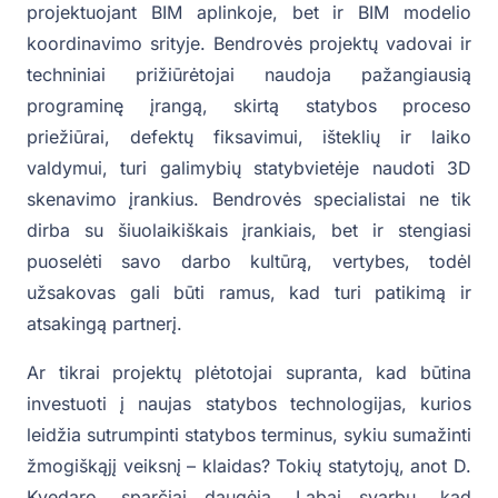
projektuojant BIM aplinkoje, bet ir BIM modelio
koordinavimo srityje. Bendrovės projektų vadovai ir
techniniai prižiūrėtojai naudoja pažangiausią
programinę įrangą, skirtą statybos proceso
priežiūrai, defektų fiksavimui, išteklių ir laiko
valdymui, turi galimybių statybvietėje naudoti 3D
skenavimo įrankius. Bendrovės specialistai ne tik
dirba su šiuolaikiškais įrankiais, bet ir stengiasi
puoselėti savo darbo kultūrą, vertybes, todėl
užsakovas gali būti ramus, kad turi patikimą ir
atsakingą partnerį.
Ar tikrai projektų plėtotojai supranta, kad būtina
investuoti į naujas statybos technologijas, kurios
leidžia sutrumpinti statybos terminus, sykiu sumažinti
žmogiškąjį veiksnį – klaidas? Tokių statytojų, anot D.
Kvedaro, sparčiai daugėja. Labai svarbu, kad