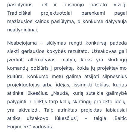
pasiūlymus, bet ir būsimojo pastato viziją.
Tradiciškai projektuotojai parenkami pagal
mažiausios kainos pasiūlymą, o konkurse dalyvauja
neatlygintinai.
Neabejojama – siūlymas rengti konkursą padeda
siekti geriausios kokybės rezultato. Užsakovas gali
įvertinti alternatyvas, matyti, koks yra skirtingų
komandų požiūris į projektą, kokia jų projektavimo
kultūra. Konkurso metu galima atsijoti silpnesnius
projektuotojus arba idėjas, išsirinkti tokias, kurios
atitinka lūkesčius. „Nauda, kurią suteikia galimybė
palyginti ir rinktis tarp kelių skirtingų projekto idėjų,
yra akivaizdi. Taip atrinktas projektas labiausiai
atitiks užsakovo lūkesčius“, – teigia „Baltic
Engineers“ vadovas.