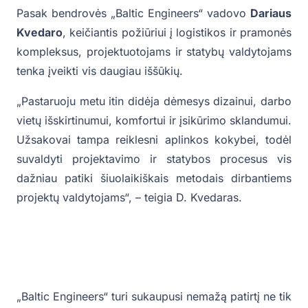
Pasak bendrovės „Baltic Engineers“ vadovo
Dariaus
Kvedaro
, keičiantis požiūriui į logistikos ir pramonės
kompleksus, projektuotojams ir statybų valdytojams
tenka įveikti vis daugiau iššūkių.
„Pastaruoju metu itin didėja dėmesys dizainui, darbo
vietų išskirtinumui, komfortui ir įsikūrimo sklandumui.
Užsakovai tampa reiklesni aplinkos kokybei, todėl
suvaldyti projektavimo ir statybos procesus vis
dažniau patiki šiuolaikiškais metodais dirbantiems
projektų valdytojams“, – teigia D. Kvedaras.
„Baltic Engineers“ turi sukaupusi nemažą patirtį ne tik