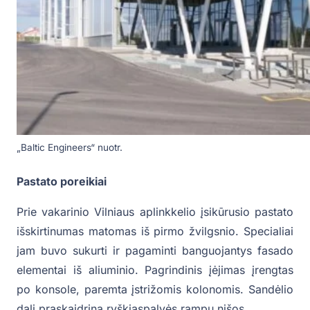
„Baltic Engineers“ nuotr.
Pastato poreikiai
Prie vakarinio Vilniaus aplinkkelio įsikūrusio pastato
išskirtinumas matomas iš pirmo žvilgsnio. Specialiai
jam buvo sukurti ir pagaminti banguojantys fasado
elementai iš aliuminio. Pagrindinis įėjimas įrengtas
po konsole, paremta įstrižomis kolonomis. Sandėlio
dalį praskaidrina ryškiaspalvės rampų nišos.