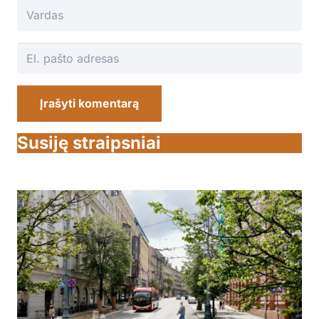
Įrašyti komentarą
Susiję straipsniai