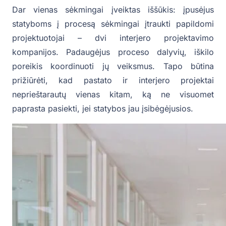
Dar vienas sėkmingai įveiktas iššūkis: įpusėjus
statyboms į procesą sėkmingai įtraukti papildomi
projektuotojai – dvi interjero projektavimo
kompanijos. Padaugėjus proceso dalyvių, iškilo
poreikis koordinuoti jų veiksmus. Tapo būtina
prižiūrėti, kad pastato ir interjero projektai
neprieštarautų vienas kitam, ką ne visuomet
paprasta pasiekti, jei statybos jau įsibėgėjusios.