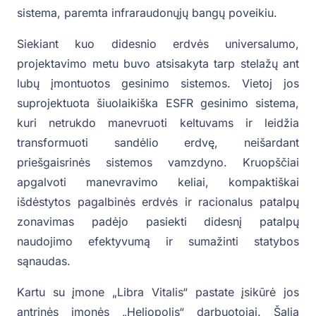
sistema, paremta infraraudonųjų bangų poveikiu.
Siekiant kuo didesnio erdvės universalumo,
projektavimo metu buvo atsisakyta tarp stelažų ant
lubų įmontuotos gesinimo sistemos. Vietoj jos
suprojektuota šiuolaikiška ESFR gesinimo sistema,
kuri netrukdo manevruoti keltuvams ir leidžia
transformuoti sandėlio erdvę, neišardant
priešgaisrinės sistemos vamzdyno. Kruopščiai
apgalvoti manevravimo keliai, kompaktiškai
išdėstytos pagalbinės erdvės ir racionalus patalpų
zonavimas padėjo pasiekti didesnį patalpų
naudojimo efektyvumą ir sumažinti statybos
sąnaudas.
Kartu su įmone „Libra Vitalis“ pastate įsikūrė jos
antrinės įmonės „Heliopolis“ darbuotojai. Šalia