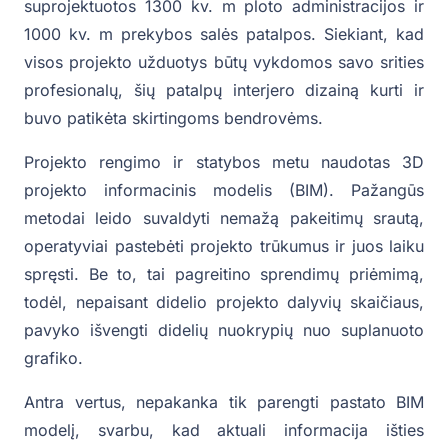
suprojektuotos 1300 kv. m ploto administracijos ir
1000 kv. m prekybos salės patalpos. Siekiant, kad
visos projekto užduotys būtų vykdomos savo srities
profesionalų, šių patalpų interjero dizainą kurti ir
buvo patikėta skirtingoms bendrovėms.
Projekto rengimo ir statybos metu naudotas 3D
projekto informacinis modelis (BIM). Pažangūs
metodai leido suvaldyti nemažą pakeitimų srautą,
operatyviai pastebėti projekto trūkumus ir juos laiku
spręsti. Be to, tai pagreitino sprendimų priėmimą,
todėl, nepaisant didelio projekto dalyvių skaičiaus,
pavyko išvengti didelių nuokrypių nuo suplanuoto
grafiko.
Antra vertus, nepakanka tik parengti pastato BIM
modelį, svarbu, kad aktuali informacija išties