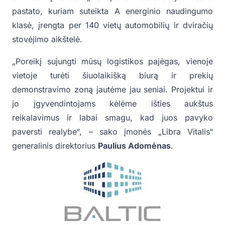
pastato, kuriam suteikta A energinio naudingumo
klasė, įrengta per 140 vietų automobilių ir dviračių
stovėjimo aikštelė.
„Poreikį sujungti mūsų logistikos pajėgas, vienoje
vietoje turėti šiuolaikišką biurą ir prekių
demonstravimo zoną jautėme jau seniai. Projektui ir
jo įgyvendintojams kėlėme išties aukštus
reikalavimus ir labai smagu, kad juos pavyko
paversti realybe“, – sako įmonės „Libra Vitalis“
generalinis direktorius
Paulius Adomėnas
.