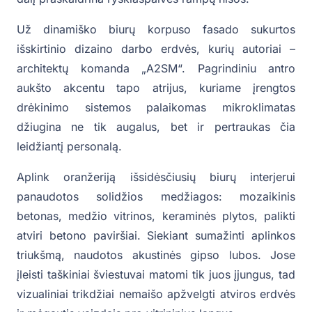
Už dinamiško biurų korpuso fasado sukurtos
išskirtinio dizaino darbo erdvės, kurių autoriai –
architektų komanda „A2SM“. Pagrindiniu antro
aukšto akcentu tapo atrijus, kuriame įrengtos
drėkinimo sistemos palaikomas mikroklimatas
džiugina ne tik augalus, bet ir pertraukas čia
leidžiantį personalą.
Aplink oranžeriją išsidėsčiusių biurų interjerui
panaudotos solidžios medžiagos: mozaikinis
betonas, medžio vitrinos, keraminės plytos, palikti
atviri betono paviršiai. Siekiant sumažinti aplinkos
triukšmą, naudotos akustinės gipso lubos. Jose
įleisti taškiniai šviestuvai matomi tik juos įjungus, tad
vizualiniai trikdžiai nemaišo apžvelgti atviros erdvės