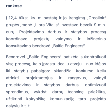
rankose
Į 12,4 tūkst. kv. m pastatą ir jo įrengimą „Creolink“
grupės įmonė „Libra Vitalis“ investavo beveik 9 mln.
eurų. Projektavimo darbus ir statybos procesą
koordinavo projektų valdymo ir inžinerinio
konsultavimo bendrovė „Baltic Engineers“.
Bendrovei „Baltic Engineers“ patikėta sukontroliuoti
visą procesą, kaip įprasta idealiu atveju – nuo idėjos
iki statybų pabaigos: sklandžiai konkurso keliu
atrinkti projektuotojus ir rangovus, valdyti
projektavimo ir statybos darbus, optimizuoti
sprendimus, vykdyti darbų techninę priežiūrą,
užtikrinti kokybišką komunikaciją tarp projekto
dalyvių ir t. t.