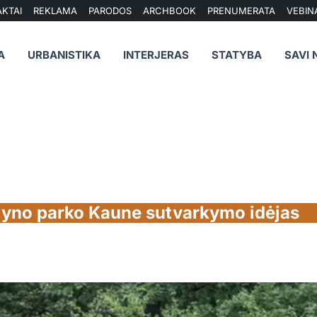
KTAI
REKLAMA
PARODOS
ARCHBOOK
PRENUMERATA
VEBIN
A
URBANISTIKA
INTERJERAS
STATYBA
SAVI 
lyno parko Kaune sutvarkymo idėjas