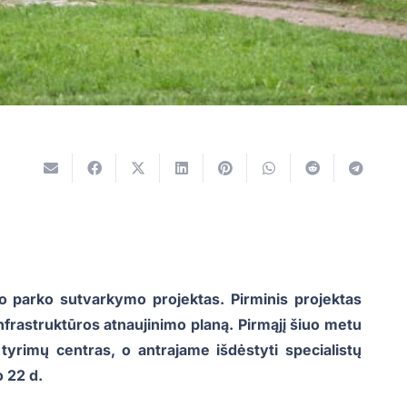
o parko sutvarkymo projektas. Pirminis projektas
infrastruktūros atnaujinimo planą. Pirmąjį šiuo metu
yrimų centras, o antrajame išdėstyti specialistų
 22 d.