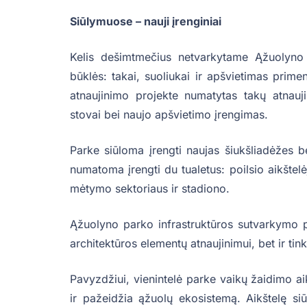
Siūlymuose – nauji įrenginiai
Kelis dešimtmečius netvarkytame Ąžuolyno p
būklės: takai, suoliukai ir apšvietimas prime
atnaujinimo projekte numatytas takų atnaujin
stovai bei naujo apšvietimo įrengimas.
Parke siūloma įrengti naujas šiukšliadėžes 
numatoma įrengti du tualetus: poilsio aikštelė
mėtymo sektoriaus ir stadiono.
Ąžuolyno parko infrastruktūros sutvarkymo 
architektūros elementų atnaujinimui, bet ir ti
Pavyzdžiui, vienintelė parke vaikų žaidimo ai
ir pažeidžia ąžuolų ekosistemą. Aikštelę siū