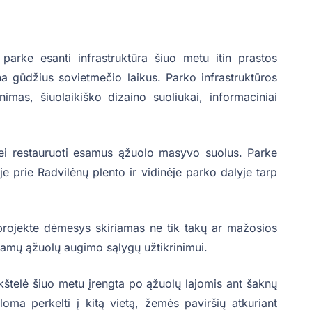
arke esanti infrastruktūra šiuo metu itin prastos
na gūdžius sovietmečio laikus. Parko infrastruktūros
imas, šiuolaikiško dizaino suoliukai, informaciniai
bei restauruoti esamus ąžuolo masyvo suolus. Parke
je prie Radvilėnų plento ir vidinėje parko dalyje tarp
projekte dėmesys skiriamas ne tik takų ar mažosios
nkamų ąžuolų augimo sąlygų užtikrinimui.
kštelė šiuo metu įrengta po ąžuolų lajomis ant šaknų
loma perkelti į kitą vietą, žemės paviršių atkuriant