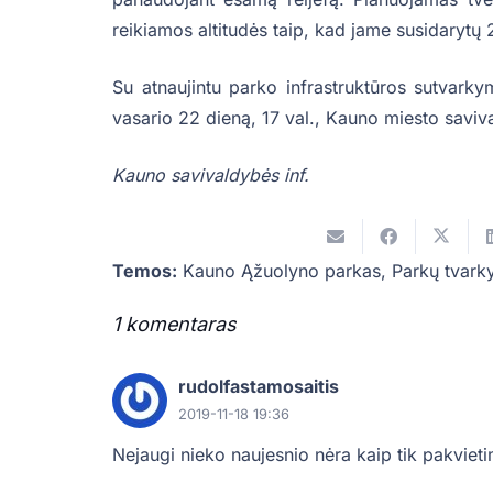
reikiamos altitudės taip, kad jame susidarytų
Su atnaujintu parko infrastruktūros sutvarky
vasario 22 dieną, 17 val., Kauno miesto saviva
Kauno savivaldybės inf.
Temos:
Kauno Ąžuolyno parkas
,
Parkų tvark
1
komentaras
.
rudolfastamosaitis
2019-11-18 19:36
Nejaugi nieko naujesnio nėra kaip tik pakvieti