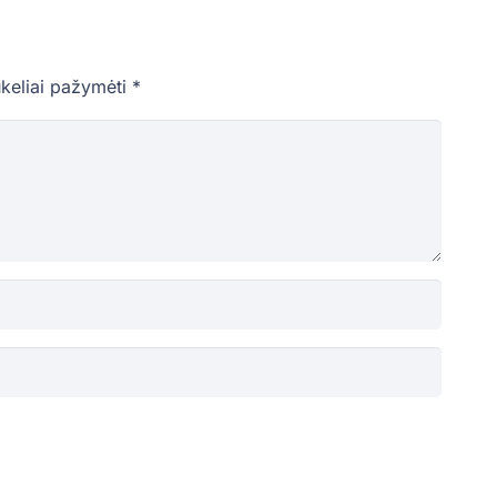
ukeliai pažymėti
*