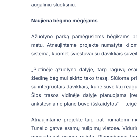
augaliniu sluoksniu.
Naujiena bėgimo mėgėjams
Ąžuolyno parką pamėgusiems bėgikams proj
metu. Atnaujintame projekte numatyta kilom
sistema, kuomet šviestuvai su davikliais suv
„Pietinėje ąžuolyno dalyje, tarp raguvų esa
žiedinę bėgimui skirto tako trasą. Siūloma pri
su integruotais davikliais, kurie suveiktų rea
Šios trasos vidinėje dalyje planuojama įren
ankstesniame plane buvo išskaidytos“, – teigė 
Atnaujintame projekte taip pat numatomi med
Tunelio gatve esamų nulipimų vietose. Vidurin
panaudojant esamą reljefą. Planuojamas tvenk