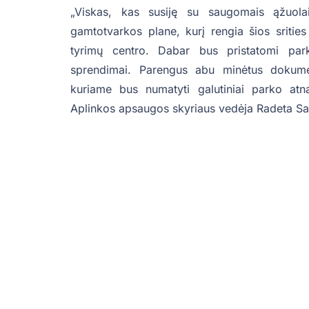
„Viskas, kas susiję su saugomais ąžuolais
gamtotvarkos plane, kurį rengia šios sritie
tyrimų centro. Dabar bus pristatomi parko
sprendimai. Parengus abu minėtus dokume
kuriame bus numatyti galutiniai parko atn
Aplinkos apsaugos skyriaus vedėja Radeta Sa