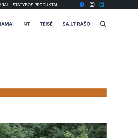
ARAI
STATYBOS PRODUKTAI
NAMAI
NT
TEISĖ
SA.LT RAŠO