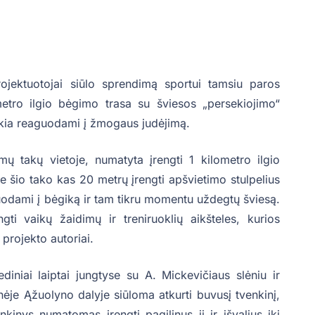
ektuotojai siūlo sprendimą sportui tamsiu paros
etro ilgio bėgimo trasa su šviesos „persekiojimo“
eikia reaguodami į žmogaus judėjimą.
mų takų vietoje, numatyta įrengti 1 kilometro ilgio
e šio tako kas 20 metrų įrengti apšvietimo stulpelius
guodami į bėgiką ir tam tikru momentu uždegtų šviesą.
gti vaikų žaidimų ir treniruoklių aikšteles, kurios
projekto autoriai.
iniai laiptai jungtyse su A. Mickevičiaus slėniu ir
ėje Ąžuolyno dalyje siūloma atkurti buvusį tvenkinį,
inys numatomas įrengti pagilinus jį ir išvalius iki