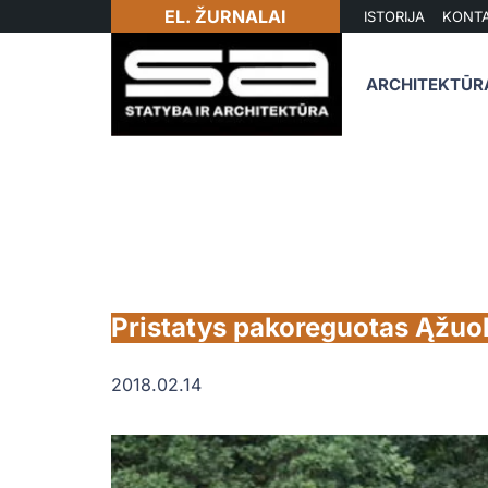
EL. ŽURNALAI
ISTORIJA
KONTA
ARCHITEKTŪR
Pristatys pakoreguotas Ąžuo
2018.02.14