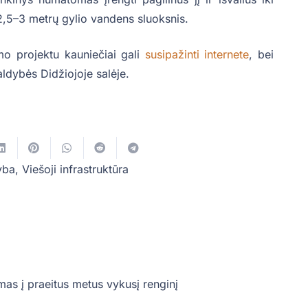
 2,5–3 metrų gylio vandens sluoksnis.
mo projektu kauniečiai gali
susipažinti internete
, bei
ldybės Didžiojoje salėje.
yba
,
Viešoji infrastruktūra
mas į praeitus metus vykusį renginį