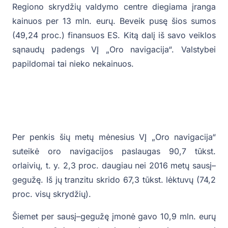
Regiono skrydžių valdymo centre diegiama įranga
kainuos per 13 mln. eurų. Beveik pusę šios sumos
(49,24 proc.) finansuos ES. Kitą dalį iš savo veiklos
sąnaudų padengs VĮ „Oro navigacija“. Valstybei
papildomai tai nieko nekainuos.
Per penkis šių metų mėnesius VĮ „Oro navigacija“
suteikė oro navigacijos paslaugas 90,7 tūkst.
orlaivių, t. y. 2,3 proc. daugiau nei 2016 metų sausį–
gegužę. Iš jų tranzitu skrido 67,3 tūkst. lėktuvų (74,2
proc. visų skrydžių).
Šiemet per sausį–gegužę įmonė gavo 10,9 mln. eurų