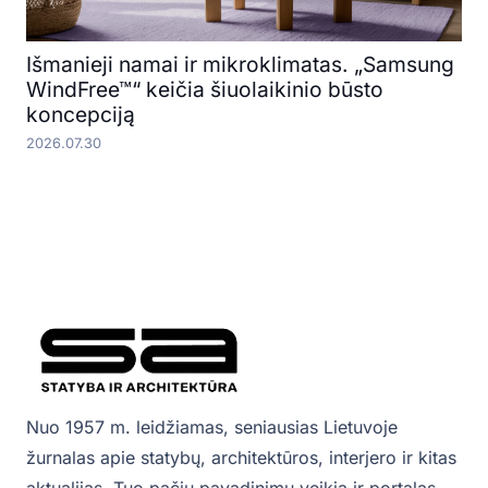
Išmanieji namai ir mikroklimatas. „Samsung
WindFree™“ keičia šiuolaikinio būsto
koncepciją
2026.07.30
Nuo 1957 m. leidžiamas, seniausias Lietuvoje
žurnalas apie statybų, architektūros, interjero ir kitas
aktualijas. Tuo pačiu pavadinimu veikia ir portalas