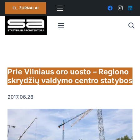
EL. ŽURNALAI
Prie Vilniaus oro uosto – Regiono
skrydžių valdymo centro statybos
2017.06.28