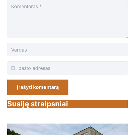
Įrašyti komentarą
Susiję straipsniai