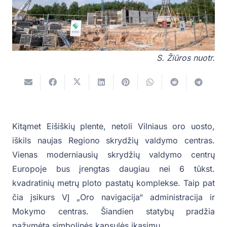
S. Žiūros nuotr.
Kitąmet Eišiškių plente, netoli Vilniaus oro uosto,
iškils naujas Regiono skrydžių valdymo centras.
Vienas moderniausių skrydžių valdymo centrų
Europoje bus įrengtas daugiau nei 6 tūkst.
kvadratinių metrų ploto pastatų komplekse. Taip pat
čia įsikurs VĮ „Oro navigacija“ administracija ir
Mokymo centras. Šiandien statybų pradžia
pažymėta simbolinės kapsulės įkasimu.