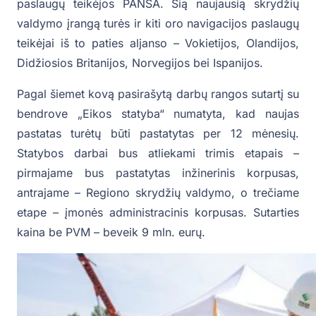
paslaugų teikėjos PANSA. Šią naujausią skrydžių
valdymo įrangą turės ir kiti oro navigacijos paslaugų
teikėjai iš to paties aljanso – Vokietijos, Olandijos,
Didžiosios Britanijos, Norvegijos bei Ispanijos.
Pagal šiemet kovą pasirašytą darbų rangos sutartį su
bendrove „Eikos statyba“ numatyta, kad naujas
pastatas turėtų būti pastatytas per 12 mėnesių.
Statybos darbai bus atliekami trimis etapais –
pirmajame bus pastatytas inžinerinis korpusas,
antrajame – Regiono skrydžių valdymo, o trečiame
etape – įmonės administracinis korpusas. Sutarties
kaina be PVM – beveik 9 mln. eurų.