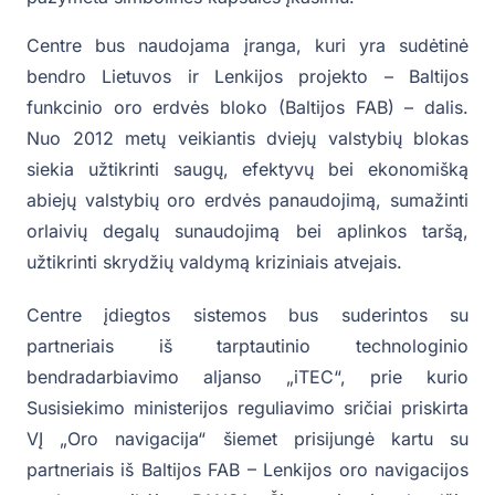
Centre bus naudojama įranga, kuri yra sudėtinė
bendro Lietuvos ir Lenkijos projekto – Baltijos
funkcinio oro erdvės bloko (Baltijos FAB) – dalis.
Nuo 2012 metų veikiantis dviejų valstybių blokas
siekia užtikrinti saugų, efektyvų bei ekonomišką
abiejų valstybių oro erdvės panaudojimą, sumažinti
orlaivių degalų sunaudojimą bei aplinkos taršą,
užtikrinti skrydžių valdymą kriziniais atvejais.
Centre įdiegtos sistemos bus suderintos su
partneriais iš tarptautinio technologinio
bendradarbiavimo aljanso „iTEC“, prie kurio
Susisiekimo ministerijos reguliavimo sričiai priskirta
VĮ „Oro navigacija“ šiemet prisijungė kartu su
partneriais iš Baltijos FAB – Lenkijos oro navigacijos