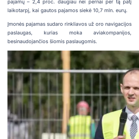
pajamų – 2,4 proc. daugiau nei pernai per tą patį
laikotarpį, kai gautos pajamos siekė 10,7 mln. eurų.
Įmonės pajamas sudaro rinkliavos už oro navigacijos
paslaugas, kurias moka aviakompanijos,
besinaudojančios šiomis paslaugomis.