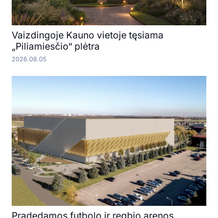
Vaizdingoje Kauno vietoje tęsiama
„Piliamiesčio“ plėtra
2026.08.05
Pradedamos futbolo ir regbio arenos