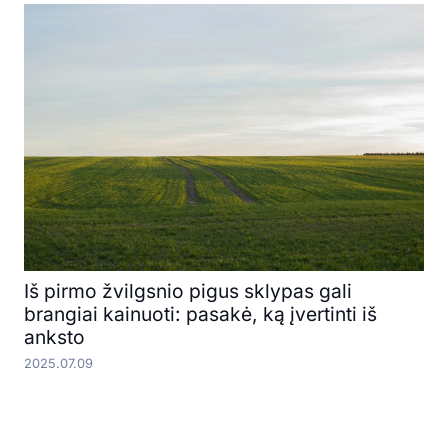
Iš pirmo žvilgsnio pigus sklypas gali
brangiai kainuoti: pasakė, ką įvertinti iš
anksto
2025.07.09