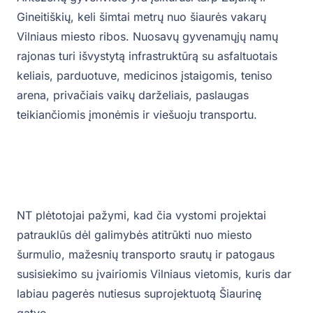
Gineitiškių, keli šimtai metrų nuo šiaurės vakarų
Vilniaus miesto ribos. Nuosavų gyvenamųjų namų
rajonas turi išvystytą infrastruktūrą su asfaltuotais
keliais, parduotuve, medicinos įstaigomis, teniso
arena, privačiais vaikų darželiais, paslaugas
teikiančiomis įmonėmis ir viešuoju transportu.
NT plėtotojai pažymi, kad čia vystomi projektai
patrauklūs dėl galimybės atitrūkti nuo miesto
šurmulio, mažesnių transporto srautų ir patogaus
susisiekimo su įvairiomis Vilniaus vietomis, kuris dar
labiau pagerės nutiesus suprojektuotą Šiaurinę
gatvę.