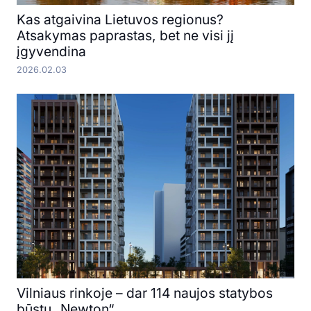
Kas atgaivina Lietuvos regionus?
Atsakymas paprastas, bet ne visi jį
įgyvendina
2026.02.03
Vilniaus rinkoje – dar 114 naujos statybos
būstų „Newton“