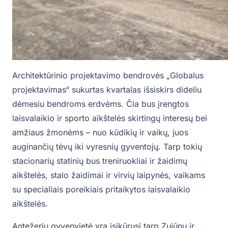
Architektūrinio projektavimo bendrovės „Globalus
projektavimas“ sukurtas kvartalas išsiskirs dideliu
dėmesiu bendroms erdvėms. Čia bus įrengtos
laisvalaikio ir sporto aikštelės skirtingų interesų bei
amžiaus žmonėms – nuo kūdikių ir vaikų, juos
auginančių tėvų iki vyresnių gyventojų. Tarp tokių
stacionarių statinių bus treniruokliai ir žaidimų
aikštelės, stalo žaidimai ir virvių laipynės, vaikams
su specialiais poreikiais pritaikytos laisvalaikio
aikštelės.
Antežerių gyvenvietė yra įsikūrusi tarp Zujūnų ir