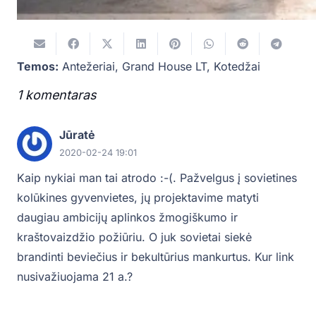
Temos:
Antežeriai
,
Grand House LT
,
Kotedžai
1
komentaras
.
Jūratė
2020-02-24 19:01
Kaip nykiai man tai atrodo :-(. Pažvelgus į sovietines
kolūkines gyvenvietes, jų projektavime matyti
daugiau ambicijų aplinkos žmogiškumo ir
kraštovaizdžio požiūriu. O juk sovietai siekė
brandinti beviečius ir bekultūrius mankurtus. Kur link
nusivažiuojama 21 a.?