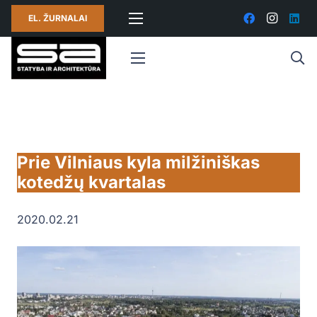
EL. ŽURNALAI
Prie Vilniaus kyla milžiniškas
kotedžų kvartalas
2020.02.21