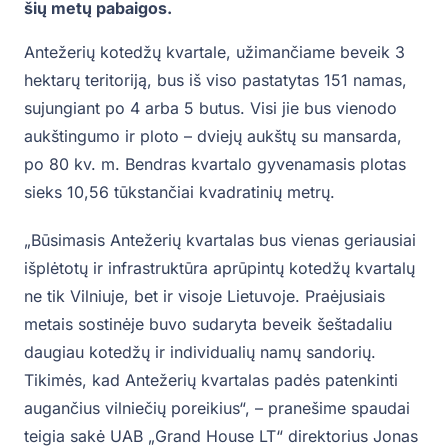
šių metų pabaigos.
Antežerių kotedžų kvartale, užimančiame beveik 3
hektarų teritoriją, bus iš viso pastatytas 151 namas,
sujungiant po 4 arba 5 butus. Visi jie bus vienodo
aukštingumo ir ploto – dviejų aukštų su mansarda,
po 80 kv. m. Bendras kvartalo gyvenamasis plotas
sieks 10,56 tūkstančiai kvadratinių metrų.
„Būsimasis Antežerių kvartalas bus vienas geriausiai
išplėtotų ir infrastruktūra aprūpintų kotedžų kvartalų
ne tik Vilniuje, bet ir visoje Lietuvoje. Praėjusiais
metais sostinėje buvo sudaryta beveik šeštadaliu
daugiau kotedžų ir individualių namų sandorių.
Tikimės, kad Antežerių kvartalas padės patenkinti
augančius vilniečių poreikius“, – pranešime spaudai
teigia sakė UAB „Grand House LT“ direktorius Jonas