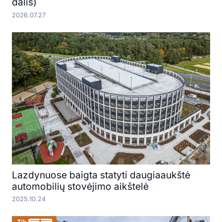
dalis)
2026.07.27
Lazdynuose baigta statyti daugiaaukštė
automobilių stovėjimo aikštelė
2025.10.24