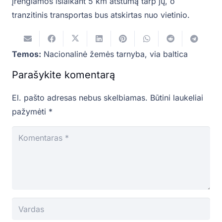
įrengiamos išlaikant 5 km atstumą tarp jų, o
tranzitinis transportas bus atskirtas nuo vietinio.
Temos:
Nacionalinė žemės tarnyba
,
via baltica
Parašykite komentarą
El. pašto adresas nebus skelbiamas.
Būtini laukeliai
pažymėti
*