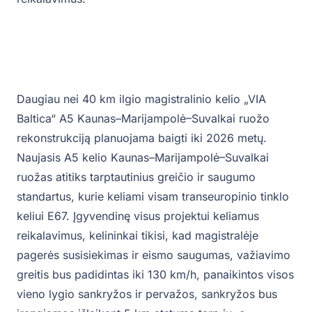
Daugiau nei 40 km ilgio magistralinio kelio „VIA
Baltica“ A5 Kaunas–Marijampolė–Suvalkai ruožo
rekonstrukciją planuojama baigti iki 2026 metų.
Naujasis A5 kelio Kaunas–Marijampolė–Suvalkai
ruožas atitiks tarptautinius greičio ir saugumo
standartus, kurie keliami visam transeuropinio tinklo
keliui E67. Įgyvendinę visus projektui keliamus
reikalavimus, kelininkai tikisi, kad magistralėje
pagerės susisiekimas ir eismo saugumas, važiavimo
greitis bus padidintas iki 130 km/h, panaikintos visos
vieno lygio sankryžos ir pervažos, sankryžos bus