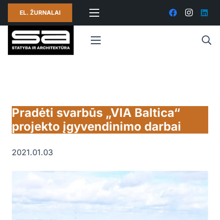
EL. ŽURNALAI
Pradėti svarbūs „VIA Baltica“
projekto įgyvendinimo darbai
2021.01.03