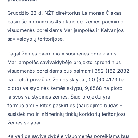
Gruodžio 23 d. NŽT direktorius Laimonas Čiakas
pasirašė pirmuosius 45 aktus dėl žemės paėmimo
visuomenės poreikiams Marijampolės ir Kalvarijos
savivaldybių teritorijose.
Pagal žemės paėmimo visuomenės poreikiams
Marijampolės savivaldybėje projekto sprendinius
visuomenės poreikiams bus paimami 352 (182,2882
ha ploto) privačios žemės sklypai, 50 (90,4123 ha
ploto) valstybinės žemės sklypų, 9,8568 ha ploto
laisvos valstybinės žemės. Šiuo projektu yra
formuojami 9 kitos paskirties (naudojimo būdas –
susisiekimo ir inžinerinių tinklų koridorių teritorijos)
žemės sklypai.
Kalvarijos savivaldybėje visuomenės poreikiams bus