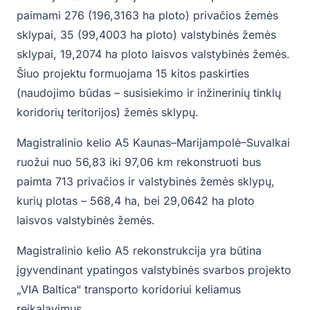
paimami 276 (196,3163 ha ploto) privačios žemės
sklypai, 35 (99,4003 ha ploto) valstybinės žemės
sklypai, 19,2074 ha ploto laisvos valstybinės žemės.
Šiuo projektu formuojama 15 kitos paskirties
(naudojimo būdas – susisiekimo ir inžinerinių tinklų
koridorių teritorijos) žemės sklypų.
Magistralinio kelio A5 Kaunas–Marijampolė–Suvalkai
ruožui nuo 56,83 iki 97,06 km rekonstruoti bus
paimta 713 privačios ir valstybinės žemės sklypų,
kurių plotas – 568,4 ha, bei 29,0642 ha ploto
laisvos valstybinės žemės.
Magistralinio kelio A5 rekonstrukcija yra būtina
įgyvendinant ypatingos valstybinės svarbos projekto
„VIA Baltica“ transporto koridoriui keliamus
reikalavimus.