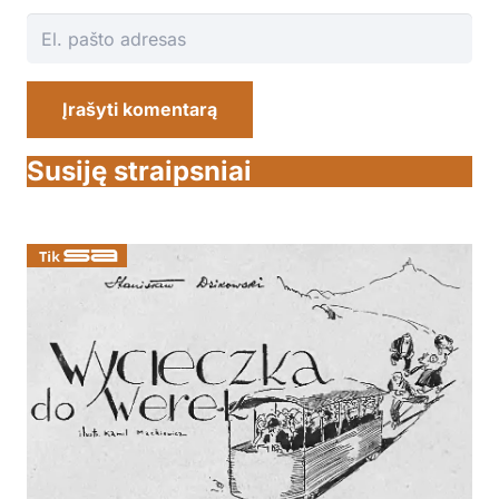
Įrašyti komentarą
Susiję straipsniai