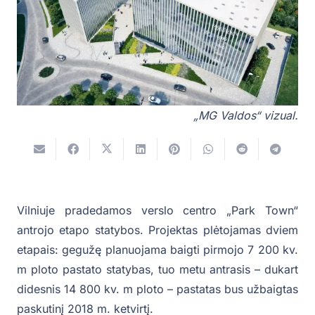
„MG Valdos“ vizual.
Vilniuje pradedamos verslo centro „Park Town“
antrojo etapo statybos. Projektas plėtojamas dviem
etapais: gegužę planuojama baigti pirmojo 7 200 kv.
m ploto pastato statybas, tuo metu antrasis – dukart
didesnis 14 800 kv. m ploto – pastatas bus užbaigtas
paskutinį 2018 m. ketvirtį.