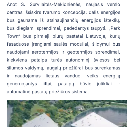
Anot S. Survilaitės-Mekionienės, naujasis verslo
centras išsiskirs tvarumo koncepcija: dalis energijos
bus gaunama iš atsinaujinančių energijos išteklių,
bus diegiami sprendimai, padedantys taupyti. „Park
Town“ bus pirmieji biurų pastatai Lietuvoje, kurių
fasaduose įrengiami saulės moduliai, šildymui bus
naudojami aerotermijos ir geotermijos sprendimai,
kiekviena patalpa turės autonominį šviesos bei
šilumos valdymą, augalų priežiūrai bus surenkamas
ir naudojamas lietaus vanduo, veiks energiją
generuojantys liftai, patalpų būvio jutikliai ir
automatinė pastatų priežiūros sistema.