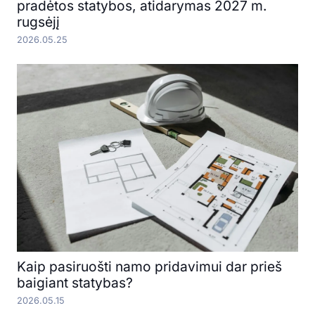
pradėtos statybos, atidarymas 2027 m.
rugsėjį
2026.05.25
Kaip pasiruošti namo pridavimui dar prieš
baigiant statybas?
2026.05.15