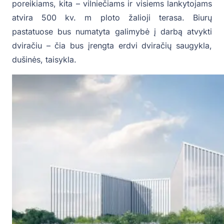
poreikiams, kita – vilniečiams ir visiems lankytojams
atvira 500 kv. m ploto žalioji terasa. Biurų
pastatuose bus numatyta galimybė į darbą atvykti
dviračiu – čia bus įrengta erdvi dviračių saugykla,
dušinės, taisykla.