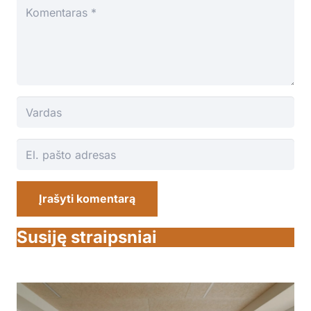
Įrašyti komentarą
Susiję straipsniai