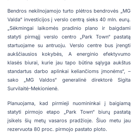
Bendros nekilnojamojo turto plėtros bendrovės „MG
Valda“ investicijos į verslo centrą sieks 40 mln. eurų.
„Sėkmingai laikomės pradinio plano ir baigdami
statyti pirmąjį verslo centro „Park Town“ pastatą
startuojame su antruoju. Verslo centre bus įrengti
aukščiausios kokybės, A energinio efektyvumo
klasės biurai, kurie jau tapo būtina sąlyga aukštus
standartus darbo aplinkai keliančioms įmonėms“, –
sako „MG Valdos“ generalinė direktorė Sigita
Survilaitė-Mekionienė.
Planuojama, kad pirmieji nuomininkai į baigiamą
statyti pirmojo etapo „Park Town“ biurų pastatą
įsikels šių metų vasaros pradžioje. Šiuo metu jau
rezervuota 80 proc. pirmojo pastato ploto.