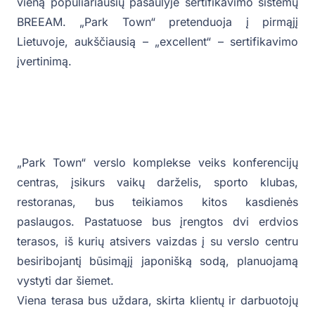
vieną populiariausių pasaulyje sertifikavimo sistemų
BREEAM. „Park Town“ pretenduoja į pirmąjį
Lietuvoje, aukščiausią – „excellent“ – sertifikavimo
įvertinimą.
„Park Town“ verslo komplekse veiks konferencijų
centras, įsikurs vaikų darželis, sporto klubas,
restoranas, bus teikiamos kitos kasdienės
paslaugos. Pastatuose bus įrengtos dvi erdvios
terasos, iš kurių atsivers vaizdas į su verslo centru
besiribojantį būsimąjį japonišką sodą, planuojamą
vystyti dar šiemet.
Viena terasa bus uždara, skirta klientų ir darbuotojų