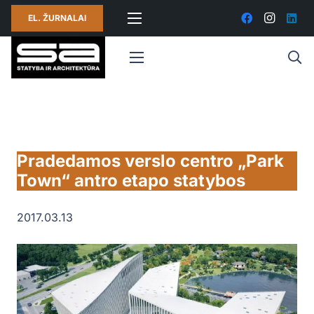
EL. ŽURNALAI
Pradedamos verslo centro „Park
Town“ antro etapo statybos
2017.03.13