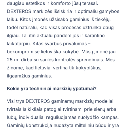
daugiau estetikos ir komforto jūsų terasai.
DEXTEROS markizės išsiskiria ir optimaliu gamybos
laiku. Kitos įmonės užsisako gaminius iš tiekėjų,
todėl natūralu, kad visas procesas užtrunka daug
ilgiau. Tai itin aktualu pandemijos ir karantino
laikotarpiu. Kitas svarbus privalumas –
bekompromisė lietuviška kokybė. Mūsų įmonė jau
25 m. dirba su saulės kontrolės sprendimais. Mes
žinome, kad lietuviai vertina tik kokybiškus,
ilgaamžius gaminius.
Kokie yra techniniai markizių ypatumai?
Visi trys DEXTEROS gaminamų markizių modeliai
tvirtais laikikliais patogiai tvirtinami prie sienų arba
lubų, individualiai reguliuojamas nuolydžio kampas.
Gaminių konstrukcija nudažyta milteliniu būdu ir yra