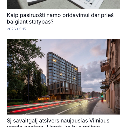
Kaip pasiruošti namo pridavimui dar prieš
baigiant statybas?
2026.05.15
Šį savaitgalį atsivers naujausias Vilniaus
verslo centras „Hero“: ką bus galima