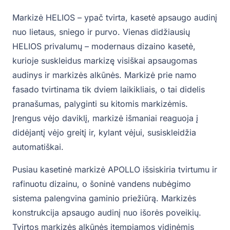
Markizė HELIOS – ypač tvirta, kasetė apsaugo audinį
nuo lietaus, sniego ir purvo. Vienas didžiausių
HELIOS privalumų – modernaus dizaino kasetė,
kurioje suskleidus markizę visiškai apsaugomas
audinys ir markizės alkūnės. Markizė prie namo
fasado tvirtinama tik dviem laikikliais, o tai didelis
pranašumas, palyginti su kitomis markizėmis.
Įrengus vėjo daviklį, markizė išmaniai reaguoja į
didėjantį vėjo greitį ir, kylant vėjui, susiskleidžia
automatiškai.
Pusiau kasetinė markizė APOLLO išsiskiria tvirtumu ir
rafinuotu dizainu, o šoninė vandens nubėgimo
sistema palengvina gaminio priežiūrą. Markizės
konstrukcija apsaugo audinį nuo išorės poveikių.
Tvirtos markizės alkūnės įtempiamos vidinėmis