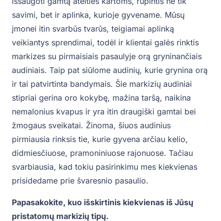
išsaugoti gamtą ateities kartoms, rūpintis ne tik
savimi, bet ir aplinka, kurioje gyvename. Mūsų
įmonei itin svarbūs tvarūs, teigiamai aplinką
veikiantys sprendimai, todėl ir klientai galės rinktis
markizes su pirmaisiais pasaulyje orą gryninančiais
audiniais. Taip pat siūlome audinių, kurie grynina orą
ir tai patvirtinta bandymais. Šie markizių audiniai
stipriai gerina oro kokybę, mažina taršą, naikina
nemalonius kvapus ir yra itin draugiški gamtai bei
žmogaus sveikatai. Žinoma, šiuos audinius
pirmiausia rinksis tie, kurie gyvena arčiau kelio,
didmiesčiuose, pramoniniuose rajonuose. Tačiau
svarbiausia, kad tokiu pasirinkimu mes kiekvienas
prisidedame prie švaresnio pasaulio.
Papasakokite, kuo išskirtinis kiekvienas iš Jūsų
pristatomų markizių tipų.