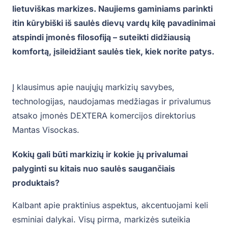
lietuviškas markizes. Naujiems gaminiams parinkti
itin kūrybiški iš saulės dievų vardų kilę pavadinimai
atspindi įmonės filosofiją – suteikti didžiausią
komfortą, įsileidžiant saulės tiek, kiek norite patys.
Į klausimus apie naujųjų markizių savybes,
technologijas, naudojamas medžiagas ir privalumus
atsako įmonės DEXTERA komercijos direktorius
Mantas Visockas.
Kokių gali būti markizių ir kokie jų privalumai
palyginti su kitais nuo saulės saugančiais
produktais?
Kalbant apie praktinius aspektus, akcentuojami keli
esminiai dalykai. Visų pirma, markizės suteikia