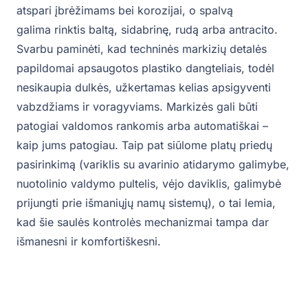
atspari įbrėžimams bei korozijai, o spalvą
galima rinktis baltą, sidabrinę, rudą arba antracito.
Svarbu paminėti, kad techninės markizių detalės
papildomai apsaugotos plastiko dangteliais, todėl
nesikaupia dulkės, užkertamas kelias apsigyventi
vabzdžiams ir voragyviams. Markizės gali būti
patogiai valdomos rankomis arba automatiškai –
kaip jums patogiau. Taip pat siūlome platų priedų
pasirinkimą (variklis su avarinio atidarymo galimybe,
nuotolinio valdymo pultelis, vėjo daviklis, galimybė
prijungti prie išmaniųjų namų sistemų), o tai lemia,
kad šie saulės kontrolės mechanizmai tampa dar
išmanesni ir komfortiškesni.