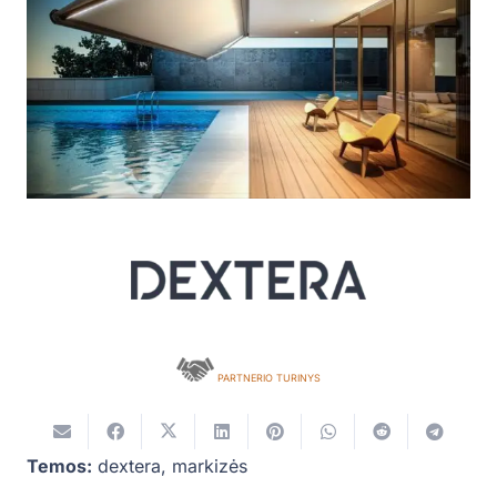
PARTNERIO TURINYS
Temos:
dextera
,
markizės