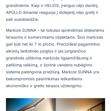
grandinėmis. Kaip ir HELIOS, įrengus vėjo daviklį,
APOLLO išmaniai reaguoja į didėjantį vėjo greitį ir
pati susiskleidžia.
Markizė SUNNA – tai tobulas sprendimas didesnėms
terasoms ir komerciniams objektams. Šios markizės
gali būti net iki 7 m pločio. Preciziškai pagamintos
alkūnių lankstinės jungtys ir jas jungiančios
grandinės užtikrina markizės ilgaamžiškumą ir
patikimą veikimą, o šoninė vandens nubėgimo
sistema palengvina priežiūrą. Markizė SUNNA yra
bekompromisis pasirinkimas ieškantiems
ekonomiško ir greito terasos uždengimo.