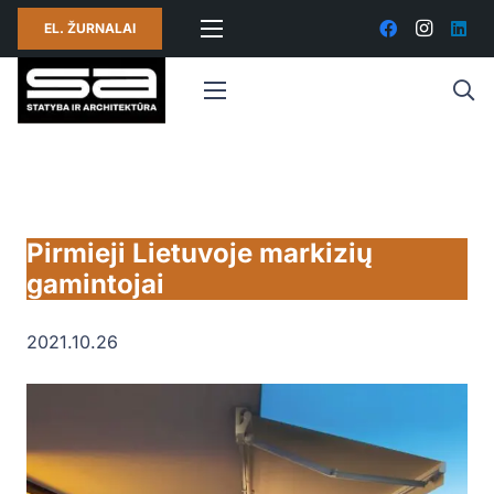
EL. ŽURNALAI
Pirmieji Lietuvoje markizių
gamintojai
2021.10.26