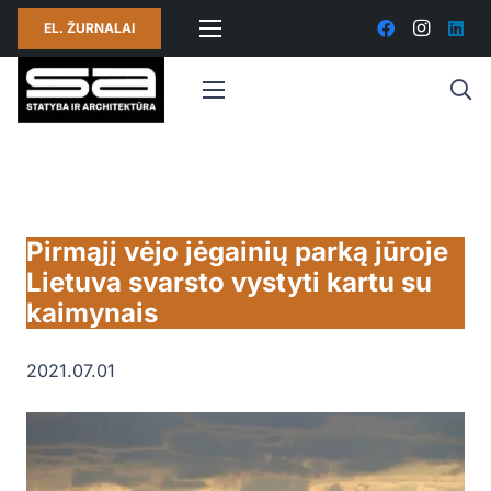
EL. ŽURNALAI
Pirmąjį vėjo jėgainių parką jūroje
Lietuva svarsto vystyti kartu su
kaimynais
2021.07.01