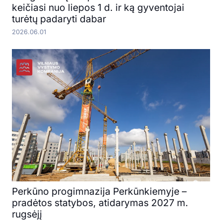
keičiasi nuo liepos 1 d. ir ką gyventojai
turėtų padaryti dabar
2026.06.01
Perkūno progimnazija Perkūnkiemyje –
pradėtos statybos, atidarymas 2027 m.
rugsėjį