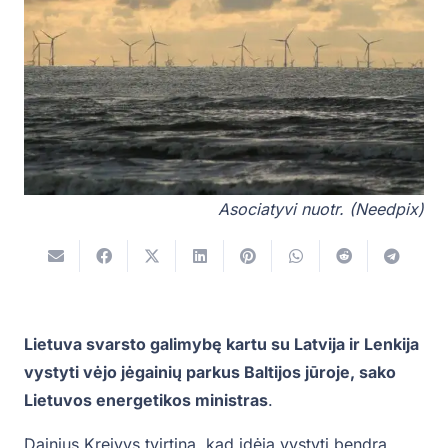
Asociatyvi nuotr. (Needpix)
Lietuva svarsto galimybę kartu su Latvija ir Lenkija
vystyti vėjo jėgainių parkus Baltijos jūroje, sako
Lietuvos energetikos ministras
.
Dainius Kreivys tvirtina, kad idėja vystyti bendrą