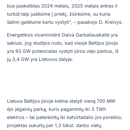
bus paskelbtas 2024 metais, 2025 metais antras ir
turbūt taip judėsime į priekį, žiūrėsime, su kuria
šalimi galėtume kartu vystyti“, – pasakojo D. Kreivys.
Energetikos viceministrė Daiva Garbaliauskaitė yra
sakiusi, jog studijos rodo, kad visoje Baltijos jūroje
yra 93 GW potencialas vystyti jūros vėjo parkus, iš
jų 3,4 GW yra Lietuvos dalyje.
Lietuva Baltijos jūroje ketina statyti vieną 700 MW
ėjo jėgainių parką, kuris pagamintų iki 3 TWh
elektros – tai patenkintų iki ketvirtadalio jos poreikio,
projektas sukurtų per 1,3 tūkst. darbo vietų.