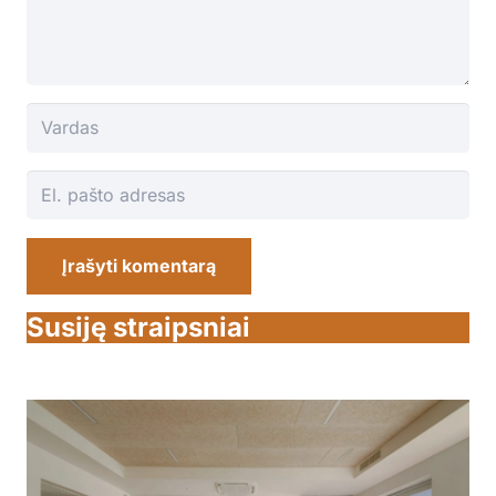
Įrašyti komentarą
Susiję straipsniai