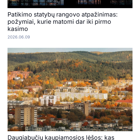
Patikimo statybų rangovo atpažinimas:
požymiai, kurie matomi dar iki pirmo
kasimo
2026.06.09
Daugiabučių kaupiamosios lėšos: kas