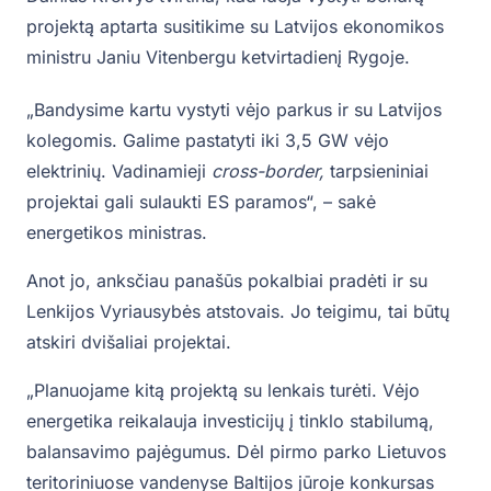
projektą aptarta susitikime su Latvijos ekonomikos
ministru Janiu Vitenbergu ketvirtadienį Rygoje.
„Bandysime kartu vystyti vėjo parkus ir su Latvijos
kolegomis. Galime pastatyti iki 3,5 GW vėjo
elektrinių. Vadinamieji
cross-border,
tarpsieniniai
projektai gali sulaukti ES paramos“, – sakė
energetikos ministras.
Anot jo, anksčiau panašūs pokalbiai pradėti ir su
Lenkijos Vyriausybės atstovais. Jo teigimu, tai būtų
atskiri dvišaliai projektai.
„Planuojame kitą projektą su lenkais turėti. Vėjo
energetika reikalauja investicijų į tinklo stabilumą,
balansavimo pajėgumus. Dėl pirmo parko Lietuvos
teritoriniuose vandenyse Baltijos jūroje konkursas