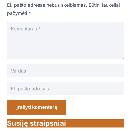
El. pašto adresas nebus skelbiamas.
Būtini laukeliai
pažymėti
*
Įrašyti komentarą
Susiję straipsniai