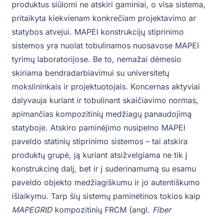
produktus siūlomi ne atskiri gaminiai, o visa sistema,
pritaikyta kiekvienam konkrečiam projektavimo ar
statybos atvejui. MAPEI konstrukcijų stiprinimo
sistemos yra nuolat tobulinamos nuosavose MAPEI
tyrimų laboratorijose. Be to, nemažai dėmesio
skiriama bendradarbiavimui su universitetų
mokslininkais ir projektuotojais. Koncernas aktyviai
dalyvauja kuriant ir tobulinant skaičiavimo normas,
apimančias kompozitinių medžiagų panaudojimą
statyboje. Atskiro paminėjimo nusipelno MAPEI
paveldo statinių stiprinimo sistemos – tai atskira
produktų grupė, ją kuriant atsižvelgiama ne tik į
konstrukcinę dalį, bet ir į suderinamumą su esamu
paveldo objekto medžiagiškumu ir jo autentiškumo
išlaikymu. Tarp šių sistemų paminėtinos tokios kaip
MAPEGRID
kompozitinių FRCM (angl.
Fiber