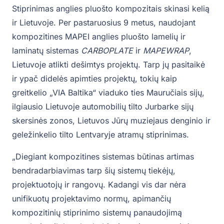
Stiprinimas anglies pluošto kompozitais skinasi kelią
ir Lietuvoje. Per pastaruosius 9 metus, naudojant
kompozitines MAPEI anglies pluošto lamelių ir
laminatų sistemas
CARBOPLATE
ir
MAPEWRAP
,
Lietuvoje atlikti dešimtys projektų. Tarp jų pasitaikė
ir ypač didelės apimties projektų, tokių kaip
greitkelio „VIA Baltika“ viaduko ties Mauručiais sijų,
ilgiausio Lietuvoje automobilių tilto Jurbarke sijų
skersinės zonos, Lietuvos Jūrų muziejaus denginio ir
geležinkelio tilto Lentvaryje atramų stiprinimas. ‎‎
„Diegiant kompozitines sistemas būtinas artimas
bendradarbiavimas tarp šių sistemų tiekėjų,
projektuotojų ir rangovų. Kadangi vis dar nėra
unifikuotų projektavimo normų, apimančių
kompozitinių stiprinimo sistemų panaudojimą