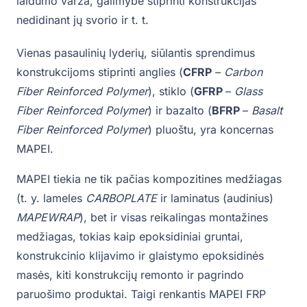
laidumo varža, galimybė stiprinti konstrukcijas
nedidinant jų svorio ir t. t.
Vienas pasaulinių lyderių, siūlantis sprendimus
konstrukcijoms stiprinti anglies (
CFRP
–
Carbon
Fiber Reinforced Polymer
), stiklo (
GFRP
–
Glass
Fiber Reinforced Polymer
) ir bazalto (
BFRP
–
Basalt
Fiber Reinforced Polymer
) pluoštu, yra koncernas
MAPEI.
MAPEI tiekia ne tik pačias kompozitines medžiagas
(t. y. lameles
CARBOPLATE
ir laminatus (audinius)
MAPEWRAP
), bet ir visas reikalingas montažines
medžiagas, tokias kaip epoksidiniai gruntai,
konstrukcinio klijavimo ir glaistymo epoksidinės
masės, kiti konstrukcijų remonto ir pagrindo
paruošimo produktai. Taigi renkantis MAPEI FRP