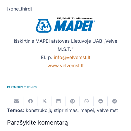
[/one_third]
Išskirtinis MAPEI atstovas Lietuvoje UAB „Velve
M.S.T.“
El. p.
info@velvemst.lt
www.velvemst.lt
PARTNERIO TURINYS
Temos:
konstrukcijų stiprinimas
,
mapei
,
velve mst
Parašykite komentarą