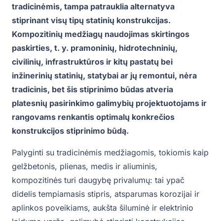
tradicinėmis, tampa patrauklia alternatyva
stiprinant visų tipų statinių konstrukcijas.
Kompozitinių medžiagų naudojimas skirtingos
paskirties, t. y. pramoninių, hidrotechninių,
civilinių, infrastruktūros ir kitų pastatų bei
inžinerinių statinių, statybai ar jų remontui, nėra
tradicinis, bet šis stiprinimo būdas atveria
platesnių pasirinkimo galimybių projektuotojams ir
rangovams renkantis optimalų konkrečios
konstrukcijos stiprinimo būdą.
Palyginti su tradicinėmis medžiagomis, tokiomis kaip
gelžbetonis, plienas, medis ir aliuminis,
kompozitinės turi daugybę privalumų: tai ypač
didelis tempiamasis stipris, atsparumas korozijai ir
aplinkos poveikiams, aukšta šiluminė ir elektrinio