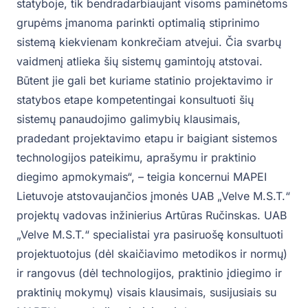
statyboje, tik bendradarbiaujant visoms paminėtoms
grupėms įmanoma parinkti optimalią stiprinimo
sistemą kiekvienam konkrečiam atvejui. Čia svarbų
vaidmenį atlieka šių sistemų gamintojų atstovai.
Būtent jie gali bet kuriame statinio projektavimo ir
statybos etape kompetentingai konsultuoti šių
sistemų panaudojimo galimybių klausimais,
pradedant projektavimo etapu ir baigiant sistemos
technologijos pateikimu, aprašymu ir praktinio
diegimo apmokymais“, – teigia koncernui MAPEI
Lietuvoje atstovaujančios įmonės UAB „Velve M.S.T.“
projektų vadovas inžinierius Artūras Ručinskas. UAB
„Velve M.S.T.“ specialistai yra pasiruošę konsultuoti
projektuotojus (dėl skaičiavimo metodikos ir normų)
ir rangovus (dėl technologijos, praktinio įdiegimo ir
praktinių mokymų) visais klausimais, susijusiais su