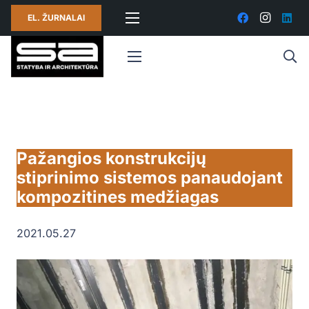
EL. ŽURNALAI
Pažangios konstrukcijų
stiprinimo sistemos panaudojant
kompozitines medžiagas
2021.05.27