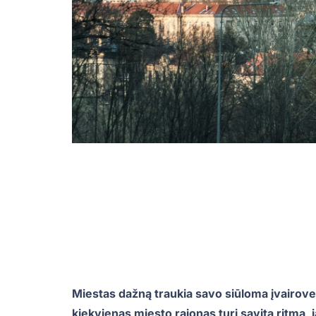
Miestas dažną traukia savo siūloma įvairove. 
kiekvienas miesto rajonas turi savitą ritmą,