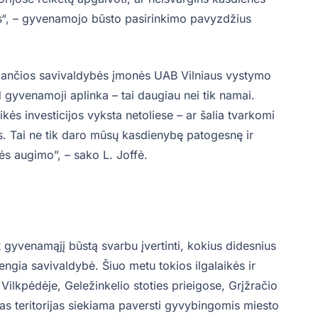
ius“, – gyvenamojo būsto pasirinkimo pavyzdžius
tojančios savivaldybės įmonės UAB Vilniaus vystymo
gyvenamoji aplinka – tai daugiau nei tik namai.
ikės investicijos vyksta netoliese – ar šalia tvarkomi
s. Tai ne tik daro mūsų kasdienybę patogesnę ir
ės augimo”, – sako L. Joffė.
 gyvenamąjį būstą svarbu įvertinti, kokius didesnius
rengia savivaldybė. Šiuo metu tokios ilgalaikės ir
ilkpėdėje, Geležinkelio stoties prieigose, Grįžračio
šias teritorijas siekiama paversti gyvybingomis miesto