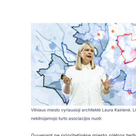
Vilniaus miesto vyriausioji architektė Laura Kairienė. L
nekilnojamojo turto asociacijos nuotr.
Gyvenant ne prioritetinėse miesto plėtros terit