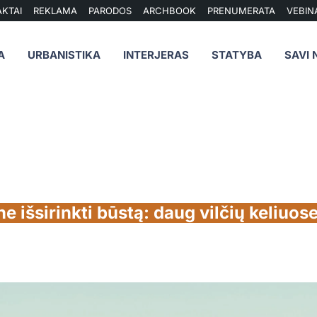
KTAI
REKLAMA
PARODOS
ARCHBOOK
PRENUMERATA
VEBIN
A
URBANISTIKA
INTERJERAS
STATYBA
SAVI 
e išsirinkti būstą: daug vilčių keliuos