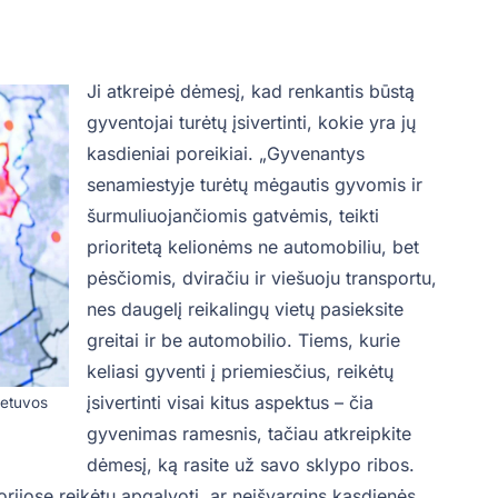
Ji atkreipė dėmesį, kad renkantis būstą
gyventojai turėtų įsivertinti, kokie yra jų
kasdieniai poreikiai. „Gyvenantys
senamiestyje turėtų mėgautis gyvomis ir
šurmuliuojančiomis gatvėmis, teikti
prioritetą kelionėms ne automobiliu, bet
pėsčiomis, dviračiu ir viešuoju transportu,
nes daugelį reikalingų vietų pasieksite
greitai ir be automobilio. Tiems, kurie
keliasi gyventi į priemiesčius, reikėtų
įsivertinti visai kitus aspektus – čia
ietuvos
gyvenimas ramesnis, tačiau atkreipkite
dėmesį, ką rasite už savo sklypo ribos.
orijose reikėtų apgalvoti, ar neišvargins kasdienės