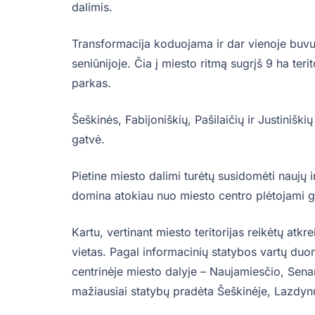
dalimis.
Transformacija koduojama ir dar vienoje buvu
seniūnijoje. Čia į miesto ritmą sugrįš 9 ha teri
parkas.
Šeškinės, Fabijoniškių, Pašilaičių ir Justinišk
gatvė.
Pietine miesto dalimi turėtų susidomėti naujų i
domina atokiau nuo miesto centro plėtojami gy
Kartu, vertinant miesto teritorijas reikėtų atk
vietas. Pagal informacinių statybos vartų du
centrinėje miesto dalyje – Naujamiesčio, Sena
mažiausiai statybų pradėta Šeškinėje, Lazdynu