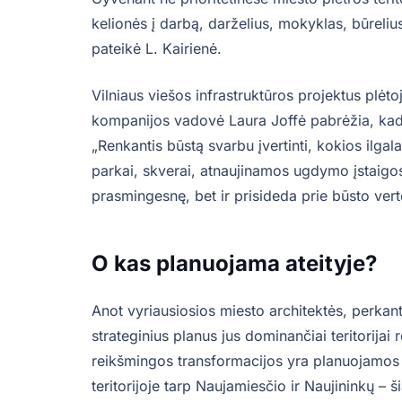
kelionės į darbą, darželius, mokyklas, būrel
pateikė L. Kairienė.
Vilniaus viešos infrastruktūros projektus plė
kompanijos vadovė Laura Joffė pabrėžia, kad 
„Renkantis būstą svarbu įvertinti, kokios ilgala
parkai, skverai, atnaujinamos ugdymo įstaigo
prasmingesnę, bet ir prisideda prie būsto vert
O kas planuojama ateityje?
Anot vyriausiosios miesto architektės, perkant
strateginius planus jus dominančiai teritorijai 
reikšmingos transformacijos yra planuojamos V
teritorijoje tarp Naujamiesčio ir Naujininkų – 