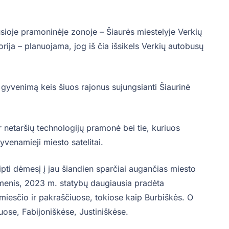
sioje pramoninėje zonoje – Šiaurės miestelyje Verkių
torija – planuojama, jog iš čia išsikels Verkių autobusų
ių gyvenimą keis šiuos rajonus sujungsianti Šiaurinė
r netaršių technologijų pramonė bei tie, kuriuos
venamieji miesto satelitai.
reipti dėmesį į jau šiandien sparčiai augančias miesto
omenis, 2023 m. statybų daugiausia pradėta
miesčio ir pakraščiuose, tokiose kaip Burbiškės. O
ose, Fabijoniškėse, Justiniškėse.