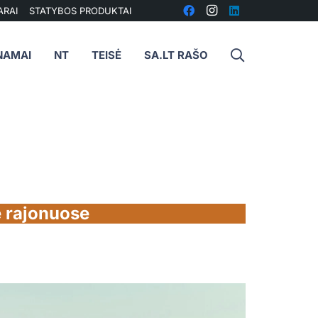
ARAI
STATYBOS PRODUKTAI
NAMAI
NT
TEISĖ
SA.LT RAŠO
e rajonuose