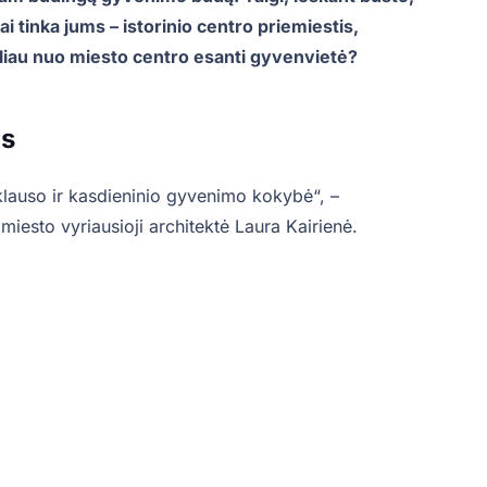
i tinka jums – istorinio centro priemiestis,
liau nuo miesto centro esanti gyvenvietė?
us
klauso ir kasdieninio gyvenimo kokybė“, –
miesto vyriausioji architektė Laura Kairienė.