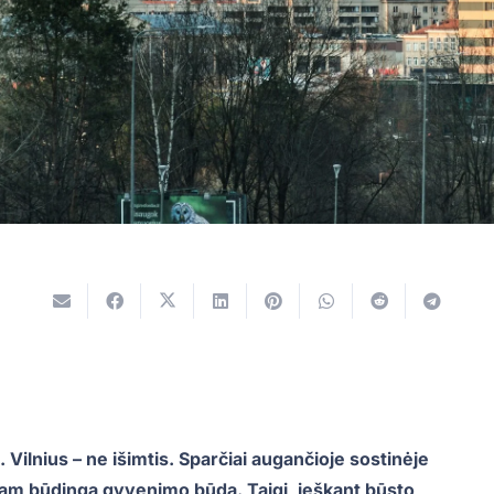
Vilnius – ne išimtis. Sparčiai augančioje sostinėje
 jam būdingą gyvenimo būdą. Taigi, ieškant būsto,