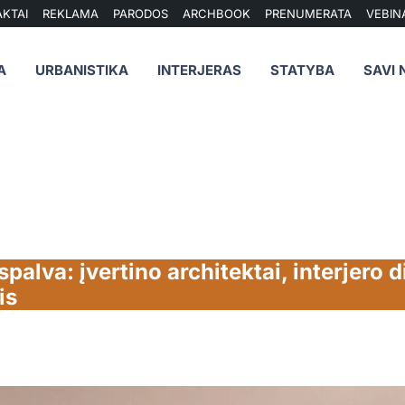
KTAI
REKLAMA
PARODOS
ARCHBOOK
PRENUMERATA
VEBIN
A
URBANISTIKA
INTERJERAS
STATYBA
SAVI 
alva: įvertino architektai, interjero di
tis