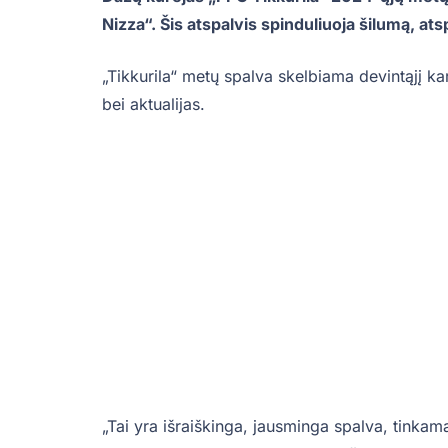
Nizza“. Šis atspalvis spinduliuoja šilumą, a
„Tikkurila“ metų spalva skelbiama devintąjį ka
bei aktualijas.
„Tai yra išraiškinga, jausminga spalva, tinkama 