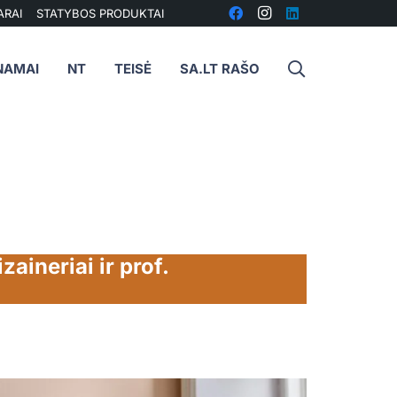
ARAI
STATYBOS PRODUKTAI
NAMAI
NT
TEISĖ
SA.LT RAŠO
zaineriai ir prof.