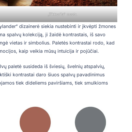
„Tikkurila“ nuotr.
lander“ dizainerė siekia nustebinti ir įkvėpti žmones
 spalvų kolekciją, ji žaidė kontrastais, iš savo
ungė vietas ir simbolius. Paletės kontrastai rodo, kad
ocijos, kaip veikia mūsų intuicija ir pojūčiai.
ų paletė susideda iš šviesių, švelnių atspalvių,
ktiški kontrastai daro šiuos spalvų pavadinimus
dojamos tiek dideliems paviršiams, tiek smulkioms