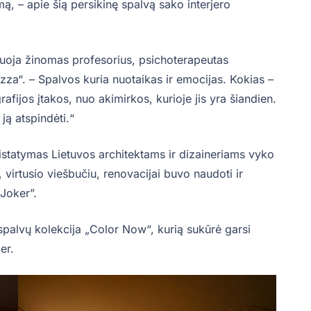
ą, – apie šią persikinę spalvą sako interjero
tuoja žinomas profesorius, psichoterapeutas
zza“. – Spalvos kuria nuotaikas ir emocijas. Kokias –
fijos įtakos, nuo akimirkos, kurioje jis yra šiandien.
s ją atspindėti.“
ristatymas Lietuvos architektams ir dizaineriams vyko
 virtusio viešbučiu, renovacijai buvo naudoti ir
„Joker”.
palvų kolekcija „Color Now“, kurią sukūrė garsi
er.