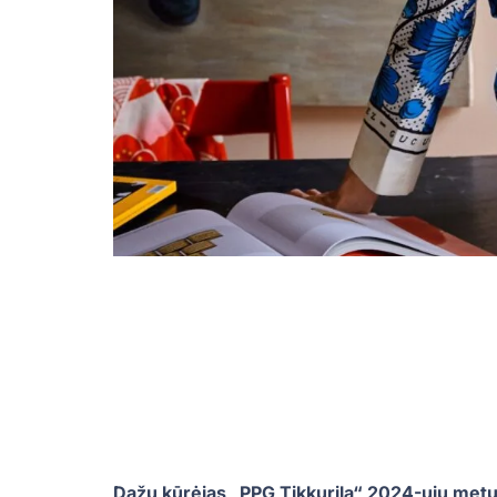
Dažų kūrėjas „PPG Tikkurila“ 2024-ųjų metų 