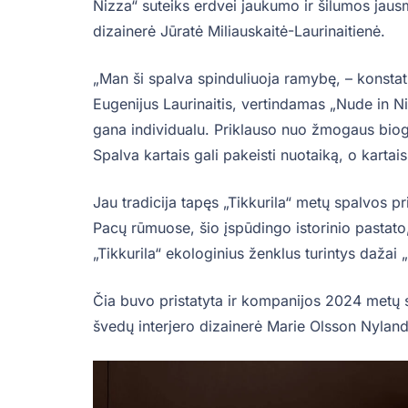
Nizza“ suteiks erdvei jaukumo ir šilumos jausm
dizainerė Jūratė Miliauskaitė-Laurinaitienė.
„Man ši spalva spinduliuoja ramybę, – konsta
Eugenijus Laurinaitis, vertindamas „Nude in Ni
gana individualu. Priklauso nuo žmogaus biogra
Spalva kartais gali pakeisti nuotaiką, o kartai
Jau tradicija tapęs „Tikkurila“ metų spalvos p
Pacų rūmuose, šio įspūdingo istorinio pastato,
„Tikkurila“ ekologinius ženklus turintys dažai 
Čia buvo pristatyta ir kompanijos 2024 metų s
švedų interjero dizainerė Marie Olsson Nyland