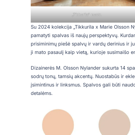
„Tikkurila“ nuotr.
Su 2024 kolekcija „Tikkurila x Marie Olsson Ny
pamatyti spalvas iš naujų perspektyvų. Kurdama
prisiminimų piešė spalvų ir vardų derinius ir j
ji mato pasaulį kaip vietą, kurioje susimaišo em
Dizainerės M. Olsson Nylander sukurta 14 spalv
sodrų tonų, tamsių akcentų. Nuostabūs ir ekle
įsimintinus ir linksmus. Spalvos gali būti nau
detalėms.