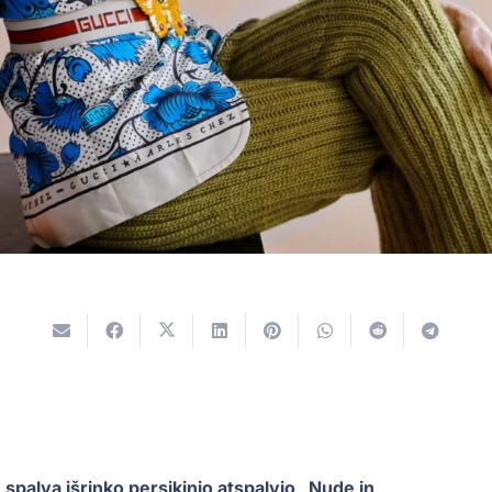
spalva išrinko persikinio atspalvio „Nude in